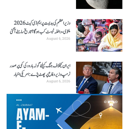
وزیراعظم کی ہدایت پر ایم ڈی کیٹ 2026
ملتوی، داخلہ ٹیسٹ کب ہوگا؟ تاریخ سامنے آگئی
August 6, 2026
ایران کیخلاف جنگ کیلئے گولہ بارود کی کمی پر صدر
ٹرمپ وزیر دفاع پر پھٹ پڑے: امریکی اخبار
August 6, 2026