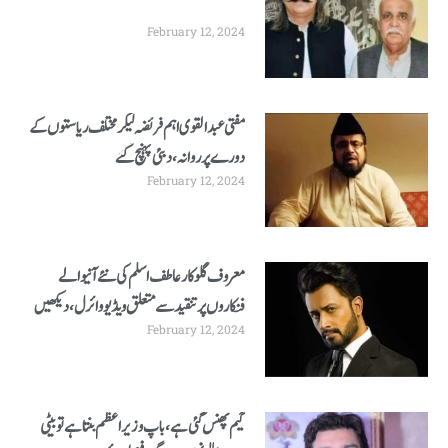
February 12, 2024
مفتی عبدالقوی اہم فریضہ لیکر مختلف ریاستوں کے
دورے پر روانہ ،دبئی پہنچ گئے
February 12, 2024
معروف گلوکار عاطف اسلم کی نئے آنیوالے
فنکاروں پر تنقیدسے متعلق ویڈیو وائرل ، دیکھیں
February 12, 2024
گیم پھنس گئی ہے،باپ وزیراعظم بنتا ہے تو بیٹی