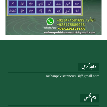
رابطہ کریں
roshanpakistannews18@gmail.com
اہم لنکس