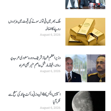
ملک بھر میں فی تولہ سونے کی قیمت میں ہزاروں
روپے کا اضافہ
August 6, 2026
وزیر اعظم شہباز شریف دورہ سعودی عرب پر
روانہ، فیلڈ مارشل عاصم منیر بھی ہمراہ
August 6, 2026
اسپیس ایکس کا 4 ٹن وزنی راکٹ چاند کی سطح سے
ٹکرا گیا
August 6, 2026