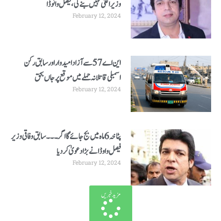
وزیراعلیٰ نہیں بنے گی،فیصل وائوڈا
February 12, 2024
این اے57 سے آزاد امیدوار اور سابق رکن
اسمبلی قاتلانہ حملے میں موقع پر جاں بحق
February 12, 2024
پٹاخہ 6 ماہ میں بج جائے گا اگر ۔۔۔سابق وفاقی وزیر
فیصل واوڈانے بڑا دعویٰ کر دیا
February 12, 2024
مزید خبریں