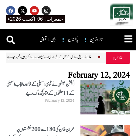
جمعرات, 06 اگست 2026ء
تازہ ترین
پاکستان
بین الاقوامی
ی تولہ سونے کی قیمت میں ہزاروں روپے کا اضافہ
ملک کو درپیش مسائل کے حل کے لیے فوری اور جامع اصلاحات ناگزیر ہیں، شہیر ح
تازہ ترین
February 12, 2024
الیکشن کمیشن نے قومی اسمبلی کے 9 اور پنجاب اسمبلی
کے 11 حلقوں کے نتائج روک دیے
February 12, 2024
عمران خان کی 180سے 200نشستوں پر