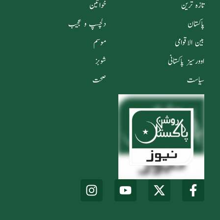
تازہ ترین
خواتین
پاکستان
دلچسپ و عجیب
بین الاقوامی
موسم
اوورسیز پاکستانی
شوبز
سیاست
صحت