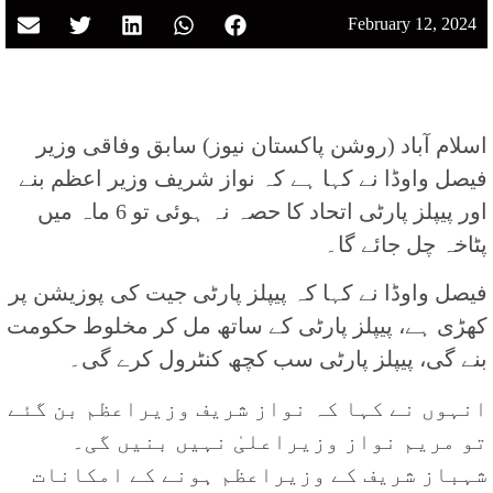
February 12, 2024
اسلام آباد (روشن پاکستان نیوز) سابق وفاقی وزیر
فیصل واوڈا نے کہا ہے کہ نواز شریف وزیر اعظم بنے
اور پیپلز پارٹی اتحاد کا حصہ نہ ہوئی تو 6 ماہ میں
پٹاخہ چل جائے گا۔
فیصل واوڈا نے کہا کہ پیپلز پارٹی جیت کی پوزیشن پر
کھڑی ہے، پیپلز پارٹی کے ساتھ مل کر مخلوط حکومت
بنے گی، پیپلز پارٹی سب کچھ کنٹرول کرے گی۔
انہوں نے کہا کہ نواز شریف وزیراعظم بن گئے
تو مریم نواز وزیراعلیٰ نہیں بنیں گی۔
شہباز شریف کے وزیراعظم ہونے کے امکانات