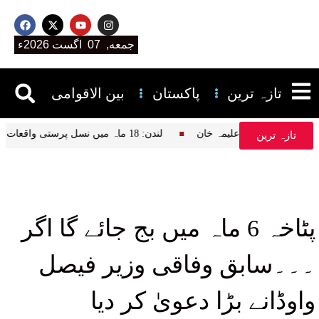
جمعه, 07 اگست 2026ء
تازہ ترین
پاکستان
بین الاقوامی
یر قرآن پڑھتے ہیں، علیمہ خان
لندن: 18 ماہ میں نسل پرستی واقعات میں نمایاں اضافہ، نیشنل ہیلتھ سروس کا انکشاف
تازہ ترین
پٹاخہ 6 ماہ میں بج جائے گا اگر
۔۔۔سابق وفاقی وزیر فیصل
واوڈانے بڑا دعویٰ کر دیا