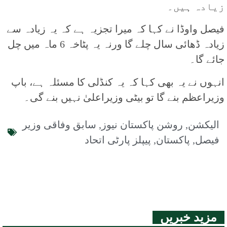
زیادہ ہیں۔
فیصل واوڈا نے کہا کہ میرا تجزیہ ہے کہ یہ زیادہ سے
زیادہ ڈھائی سال چلے گا ورنہ یہ پٹاخہ 6 ماہ میں چل
جائے گا۔
انہوں نے یہ بھی کہا کہ یہ کنڈلی کا مسئلہ ہے، باپ
وزیراعظم بنے گا تو بیٹی وزیراعلیٰ نہیں بنے گی۔
الیکشن
,
روشن پاکستان نیوز
,
سابق وفاقی وزیر
فیصل
,
پاکستان
,
پیپلز پارٹی اتحاد
مزید خبریں