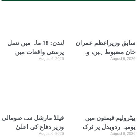
سابق وزیراعظم عمران
لندن: 18 ماہ میں نسل
خان مضبوط ہیں، وہ
پرستی واقعات میں
August 6, 2026
August 6, 2026
ترجمہ و تفسیر قرآن
نمایاں اضافہ، نیشنل
پڑھتے ہیں، علیمہ خان
ہیلتھ سروس کا
انکشاف
پیٹرولیم قیمتوں میں
فیلڈ مارشل سے صومالی
یومیہ ردوبدل پر ٹرک
وزیر دفاع کی اعلیٰ
August 6, 2026
August 6, 2026
نہیں چلاسکتے، گڈز
سطح وفد کیساتھ