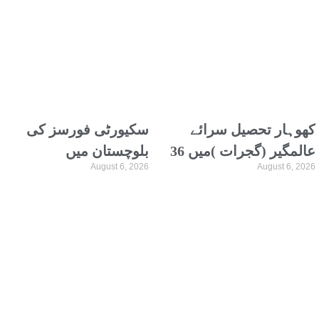
ٹرانسپورٹرز اتحاد
ملاقات، دفاعی تعاون پر
گفتگو
کھوہار تحصیل سرائے
سکیورٹی فورسز کی
عالمگیر (گجرات )میں 36
بلوچستان میں
August 6, 2026
August 6, 2026
ویں سالانہ عظیم الشان
کارروائیاں، 12
محفل نعت کا انعقاد 12
دہشتگردوں کو ہلاک
اگست کو ہوگا
کردیا