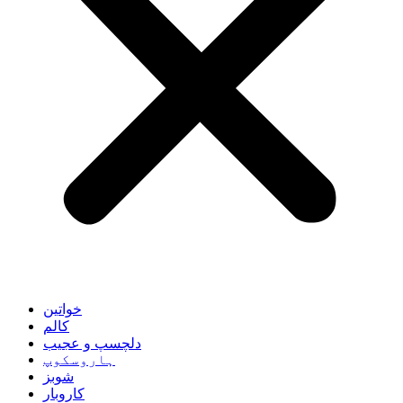
خواتین
کالم
دلچسپ و عجیب
ہاروسکوپ
شوبز
کاروبار