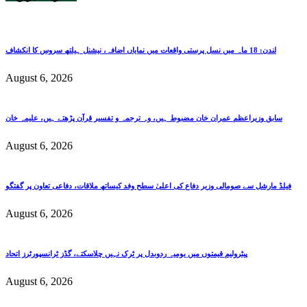
لندن: 18 ماہ میں نسل پرستی واقعات میں نمایاں اضافہ، نیشنل ہیلتھ سروس کا انکشاف
August 6, 2026
سابق وزیراعظم عمران خان مضبوط ہیں، وہ ترجمہ و تفسیر قرآن پڑھتے ہیں، علیمہ خان
August 6, 2026
فیلڈ مارشل سے صومالی وزیر دفاع کی اعلیٰ سطح وفد کیساتھ ملاقات، دفاعی تعاون پر گفتگو
August 6, 2026
پیٹرولیم قیمتوں میں یومیہ ردوبدل پر ٹرک نہیں چلاسکتے، گڈز ٹرانسپورٹرز اتحاد
August 6, 2026