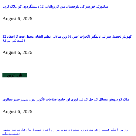
سکیورٹی فورسز کی بلوچستان میں کارروائیاں، 12 دہشتگردوں کو ہلاک کردیا
August 6, 2026
کھوہار تحصیل سرائے عالمگیر (گجرات )میں 36 ویں سالانہ عظیم الشان محفل نعت کا انعقاد 12
اگست کو ہوگا
August 6, 2026
تازہ ترین
ملک کو درپیش مسائل کے حل کے لیے فوری اور جامع اصلاحات ناگزیر ہیں، شہیر حیدر سیالوی
August 6, 2026
وزیر اعظم شہباز شریف دورہ سعودی عرب پر روانہ، فیلڈ مارشل عاصم منیر
بھی ہمراہ