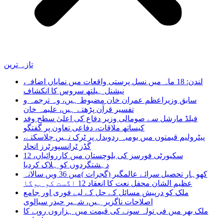
تازہ ترین
لندن: 18 ماہ میں نسل پرستی واقعات میں نمایاں اضافہ،
نیشنل ہیلتھ سروس کا انکشاف
سابق وزیراعظم عمران خان مضبوط ہیں، وہ ترجمہ و
تفسیر قرآن پڑھتے ہیں، علیمہ خان
فیلڈ مارشل سے صومالی وزیر دفاع کی اعلیٰ سطح وفد
کیساتھ ملاقات، دفاعی تعاون پر گفتگو
پیٹرولیم قیمتوں میں یومیہ ردوبدل پر ٹرک نہیں چلاسکتے،
گڈز ٹرانسپورٹرز اتحاد
سکیورٹی فورسز کی بلوچستان میں کارروائیاں، 12
دہشتگردوں کو ہلاک کردیا
کھوہار تحصیل سرائے عالمگیر (گجرات )میں 36 ویں سالانہ
عظیم الشان محفل نعت کا انعقاد 12 اگست کو ہوگا
ملک کو درپیش مسائل کے حل کے لیے فوری اور جامع
اصلاحات ناگزیر ہیں، شہیر حیدر سیالوی
ملک بھر میں فی تولہ سونے کی قیمت میں ہزاروں روپے کا