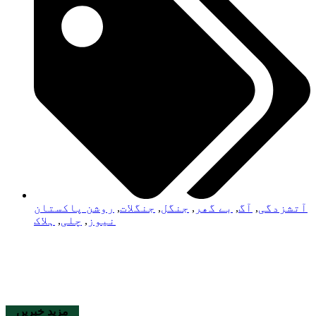
آتشزدگی
,
آگ
,
بے گھر
,
جنگل
,
جنگلات
,
روشن پاکستان
نیوز
,
چلی
,
ہلاک
مزید خبریں