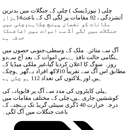
چلی ( نیوزڈیسک ) چلی کے جنگلات میں بدترین
آتشزدگی ، 92 مقامات پر لگی آگ کے باعث14ہزار
مکانات کو نقصان پہنچ چکاہے،چلی میں
جنگلات میں لگی آگ سے اموات میں اضافےکا
خدشہ ہے
آگ سے متاثرہ ملک کے وسطی،جنوبی حصوں میں
ہنگامی حالت نافذ ہے،س اموات کے بعد آج سےدو
روزہ سوگ کا اعلان کردیا گیا،غیر ملکی میڈیا کے
مطابق اس آگ سے تقریباً 10لاکھ افراد بےگھر ہوچکے
ہیں اورہلاکتوں کی تعداد 112 ہو چکی ہے
ہیلی کاپٹروں کی مدد سے آگ پر قابوپانے کی
کوششیں جاری ہیں،چلی کے مختلف مقامات میں
درجہ حرارت 40 ڈگری سینٹی گریڈ تک پہنچنے کے
باعث جنگلات میں آگ لگی۔