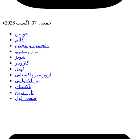
جمعه, 07 اگست 2026ء
خواتین
کالم
دلچسپ و عجیب
ہاروسکوپ
شوبز
کاروبار
کھیل
اوورسیز پاکستانی
بین الاقوامی
پاکستان
تازہ ترین
صفحۂ اول