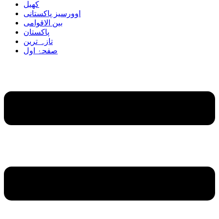
کھیل
اوورسیز پاکستانی
بین الاقوامی
پاکستان
تازہ ترین
صفحۂ اول