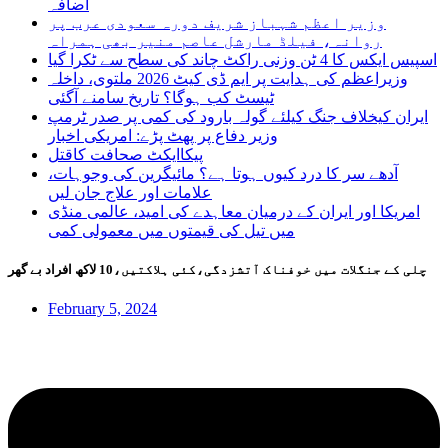
اضافہ
وزیر اعظم شہباز شریف دورہ سعودی عرب پر
روانہ، فیلڈ مارشل عاصم منیر بھی ہمراہ
اسپیس ایکس کا 4 ٹن وزنی راکٹ چاند کی سطح سے ٹکرا گیا
وزیراعظم کی ہدایت پر ایم ڈی کیٹ 2026 ملتوی، داخلہ
ٹیسٹ کب ہوگا؟ تاریخ سامنے آگئی
ایران کیخلاف جنگ کیلئے گولہ بارود کی کمی پر صدر ٹرمپ
وزیر دفاع پر پھٹ پڑے: امریکی اخبار
پیکاایکٹ صحافت کاقتل
آدھے سر کا درد کیوں ہوتا ہے؟ مائیگرین کی وجوہات،
علامات اور علاج جان لیں
امریکا اور ایران کے درمیان معاہدے کی امید، عالمی منڈی
میں تیل کی قیمتوں میں معمولی کمی
چلی کے جنگلات میں خوفناک آتشزدگی،کئی ہلاکتیں،10 لاکھ افراد بے گھر
February 5, 2024