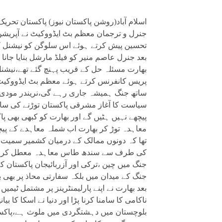
اسلام آباد(روشن پاکستان نیوز) پاکستان تحر
جنرل و ترجمان معظم بٹ ایڈووکیٹ نے آپریشن
تحسین پیش کرتے ہوئے اس سلوگن کو نیشنل کر
بعد جنرل عاصم منیر کو فیلڈ مارشل بنایا جا
بھارت مسئلہ حل کے قریب پہنچ گئے تھے،نیشنل 
پریس کانفرنس کرتے ہوئے معظم بٹ ایڈووکیٹ ک
ساتھ جنگ ہمیشہ جاری رہے گی،نریندر مودی 
سیاست کا آغاز مشرقی پاکستان توڑنے کی سا
پیچھے نہیں ہٹیں گے اور بھارت کو کبھی بھی 
معاہدہ توڑ کر بھارت اب شملہ معاہدے کے پیچ
تھا کہ دونوں ممالک کے درمیان کشمیر سمیت 
کی طرف سے سندھ طاس معاہدہ معطل کرنے سے
جنگ میں چین ،ترکی اور آزربائیجان پاکستان
جنگ کے میدان میں بلکہ سفارتی محاذ پر بھی 
بعد بھارت نے اپنے پارلیمنٹرینز پر مشتمل ٹیمی
ناکامی کا سامنا کرنا پڑا اور دنیا نے اسکا کا بی
بلوچستان میں دہشتگردی میں ملوث ہے،پاکست