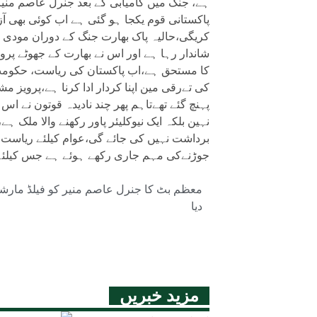
ہے، جنگ میں کامیابی کے بعد جنرل عاصم منیر
پاکستانی قوم یکجا ہو گئی ہے اب کوئی بھی آز
کریگی،حالیہ پاک بھارت جنگ کے دوران مودی کے
شاندار رہا ہے اور اس نے بھارت کے جھوٹے پر
کا مستحق ہے،اب پاکستان کی ریاست، حکومت،
کی تےرقی مین اپنا کردار ادا کرنا ہے،پرویز 
پہنچ گئے تھےتاہم پھر چند نادیدہ قوتون نے اس
نہین بلکہ ایک نیوکلیئر پاور رکھنے والا ملک ہ
برداشت نہیں کی جائے گی،عوام کیلئے ریاست ک
جوڑنےکی مہم جاری رکھے ہوئے ہے جس کیلئے 
معظم بٹ کا جنرل عاصم منیر کو فیلڈ مارشل 
دیا
مزید خبریں