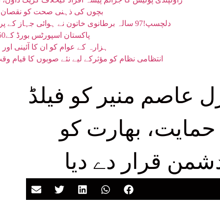
بچوں کی ذہنی صحت کو نقصان پہنچانے پر میٹا پر 57
دلچسپ!97 سالہ برطانوی خاتون نے ہوائی جہاز کے پروں پر ’واک‘ کر کے اپنا ہی عالمی ریکارڈ توڑ دیا
پاکستان اسپورٹس بورڈ کے250 ریٹائرڈ ملازمین دو ماہ سے پنشن سے محروم
ہزارہ کے عوام کو ان کا آئینی او
انتظامی نظام کو مؤثرکے لیے نئے صوبوں کا قیام 
 عاصم منیر کو فیلڈ
حمایت، بھارت کو
دشمن قرار دے دیا