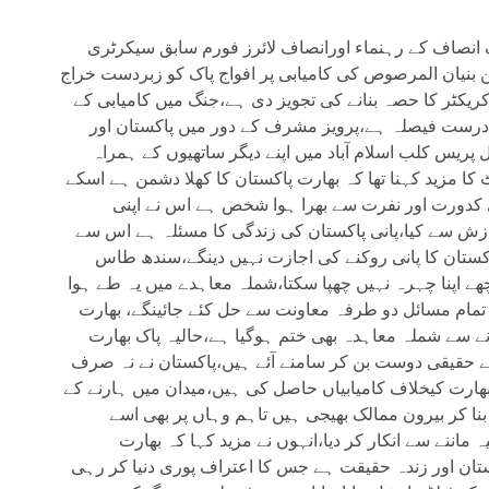
یک انصاف کے رہنماء اورانصاف لائرز فورم سابق سیکرٹری
 بنیان المرصوص کی کامیابی پر افواج پاک کو زبردست خراج
یکٹر کا حصہ بنانے کی تجویز دی ہے،جنگ میں کامیابی کے
نا درست فیصلہ ہے،پرویز مشرف کے دور میں پاکستان اور
پریس کلب اسلام آباد میں اپنے دیگر ساتھیوں کے ہمراہ
ا مزید کہنا تھا کہ بھارت پاکستان کا کھلا دشمن ہے اسکے
کدورت اور نفرت سے بھرا ہوا شخص ہے اس نے اپنی
زش سے کیا،پانی پاکستان کی زندگی کا مسئلہ ہے اس سے
پاکستان کا پانی روکنے کی اجازت نہیں دینگے،سندھ طاس
ھے اپنا چہرہ نہیں چھپا سکتا،شملہ معاہدے میں یہ طے ہوا
تمام مسائل دو طرفہ معاونت سے حل کئے جائینگے، بھارت
 شملہ معاہدہ بھی ختم ہوگیا ہے،حالیہ پاک بھارت
 کے حقیقی دوست بن کر سامنے آئے ہیں،پاکستان نے نہ صرف
بھارت کیخلاف کامیابیاں حاصل کی ہیں،میدان میں ہارنے کے
ں بنا کر بیرون ممالک بھیجی ہیں تاہم وہاں پر بھی اسے
انیہ ماننے سے انکار کر دیا،انہوں نے مزید کہا کہ بھارت
ان اور زندہ حقیقت ہے جس کا اعتراف پوری دنیا کر رہی