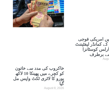
ں امریکی فوجی
 کے کمانڈر لیفٹیننٹ
رلس کوسٹانزا
ے برطرف
Augu
خاکروب کی مدد سے خاتون
کو کچرے میں پھینکا 10 لاکھ
یورو کا لاٹری ٹکٹ واپس مل
گیا
August 8, 2026