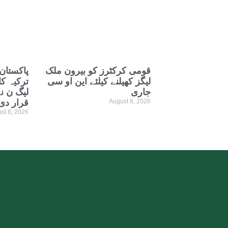
قومی کرکٹرز کو بیرون ملک
پاکستان
لیگز کھیلنے کیلئے این او سی
ترکیہ ک
جاری
لیگ ن ن
August 8, 2026
قرار دی
st 8, 2026