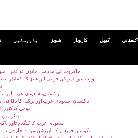
اکستانی
کھیل
کاروبار
شوبز
ہاروسکوپ
د
خاکروب کی مدد سے خاتون کو کچرے میں پھینکا 10 لاکھ یورو کا لاٹری ٹکٹ
یورپ میں امریکی فوجی آپریشنز کے کمانڈر لی
کی
پاکستان، سعودی عرب اور ترک
پاکستان، سعودی عرب اور ترکیہ کا دفاعی ات
قومی کرکٹرز کو 
چیئر مین پ
سعودی عرب کا کنگڈم ٹاور پاکس
ہنگو میں فورسز کے آپریشن میں 7 خارجی دہشتگرد ہلاک، بہادری سے لڑتے ہوئے کیپٹن شہید
راولپنڈی پولیس کا جرائم پیشہ افراد کیخلاف کریک ڈاؤن