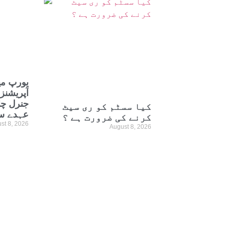
یورپ می
آپریشنز
جنرل چا
کیا سسٹم کو ری سیٹ
عہدے س
کرنے کی ضرورت ہے ؟
st 8, 2026
August 8, 2026