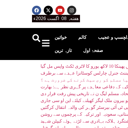
هفته, 08 اگست 2026ء
لچسپ و عجیب
کالم
خواتین
صفحۂ اول
تازہ ترین
 واپس مل گیا
فٹیننٹ جنرل چارلس کوسٹانزا عہدے سے برطرف
ا سسٹم کو ری سیٹ کرنے کی ضرورت ہے ؟
یے کے دفاعی معاہدے پر گہری نظر ہے: بھارت
حاد، مسلم لیگ ن نے تاریخی پیش رفت قرار دی
بیرون ملک لیگز کھیلنے کیلئے این او سی جاری
ی ٹی آئی بیرسٹر گوہر کی والدہ انتقال کرگئیں
تانی، سعودیہ اور ترکیہ کے پرچموں سے روشن
، دو مختلف مقدمات میں مطلوب ملزمان گرفتار