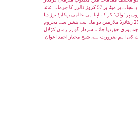
 کروڑ ڈالرز کا جرمانہ عائد
ر جمہوری حق دیا جائے، سردار گوہر زمان کڑلال
وقت کی اہم ضرورت ہے، شیخ مختار احمد اعوان