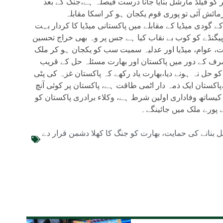
 کو فیلڈ مارشل بنایا جانا درست فیصلہ ہے،جنگ کے بعد
مائش آئی تو پوری قوم یکجان ہو کر اسکا مقابلہ
 گودی میڈیا کے مقابلے میں پاکستانی میڈیا کا کردار بہت
وپیگنڈے کو کوب بے نقاب کیا ہے جس پر وہ بھی خراج تحسین
 عوام، میڈیا اور عدلیہ سمیت سب کو یکجان ہو کر ملک
مشرف کے دور میں پاکستان اور بھارت مسئلہ حل کے قریب
 کو حل نہ ہونے دیا،بھارت یاد رکھے کہ پاکستان غزہ کی پٹی
ے،پاکستان ایک ذمہ دار اٹمی طاقت ہے، پاکستان پر کوئی آنچ
یساتھ وفاداری اولین شرط ہے، وکلاء برادری پاکستان کو
پورے ملک میں جائینگے۔
بنانے کی حمایت، بھارت کو جنگ کا کھلا دشمن قرار دے