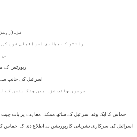
غزہ(روشن 
رائٹر کے مطابق اسرائیلی فوج کی ج
اس ف
رپورٹس کے مط
اسرائیل کی جانب سے ی
دوسری جانب غزہ میں جنگ بندی کے لی
حماس کا ایک وفد اسرائیل کے ساتھ ممکنہ معاہدے پر بات چیت کے