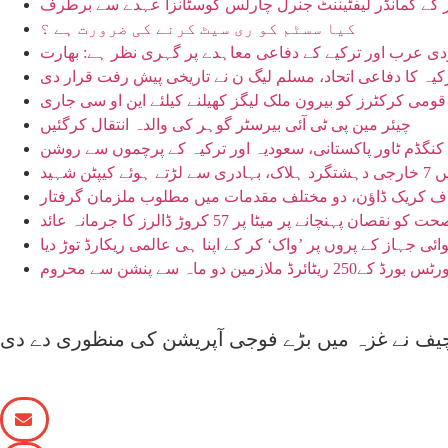
ز کے کمانڈر لیفٹیننٹ جنرل چارلس کوسٹانزا عہدے سے برطرف
کیا سسٹم کو ری سیٹ کرنے کی ضرورت ہے ؟
دی عرب اور ترکیے کے دفاعی معاہدے پر گہری نظر ہے: بھارت
یہ کا دفاعی اتحاد، مسلم لیگ ن نے تاریخی پیش رفت قرار دی
قومی کرکٹرز کو بیرون ملک لیگز کھیلنے کیلئے این او سی جاری
چیئر مین پی ٹی آئی بیرسٹر گوہر کی والدہ انتقال کرگئیں
نگڈم ٹاور پاکستانی، سعودیہ اور ترکیہ کے پرچموں سے روشن
ن شہید
خلاف کریک ڈاؤن، دو مختلف مقدمات میں مطلوب ملزمان گرفتار
 پہنچانے پر میٹا پر 57 کروڑ ڈالرز کا جرمانہ عائد
رڈ ملازمین دو ماہ سے پنشن سے محروم
چیف نے غزہ میں بڑے فوجی آپریشن کی منظوری دے دی