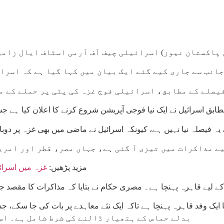
پاکستان نیوز) اسرائیلی چیف آف آرمی اسٹاف ایال زامیر
انب سے جاری کیے گئے ایک بیان میں کہا گیا ہے کہ اسرائ
یصلے کے مطابق، اسرائیلی فوج غزہ کی پٹی پر حملے کے م
ابق اسرائیل نے ایک نیا فوجی آپریشن شروع کرنے کا اعلان کیا ہ
ہ فیصلہ نیا نہیں ہے، کیونکہ اسرائیل نے ماضی میں بھی غزہ پر دوبا
ے مذاکرات میں تیزی آ گئی ہے، جہاں مصر، قطر اور امری
مزید پڑھیں:
غزہ میں اسرائیلی ف
 لیے قاہرہ پہنچا ہے۔ مصری حکام نے بتایا کہ مذاکرات کا مقصد جنگ
بدلے حماس کے ہتھیار ڈالنے کی شرط شامل ہے۔ اس