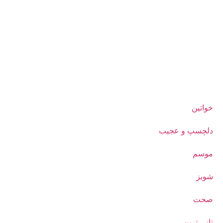
خواتین
دلچسپ و عجیب
موسم
شوبز
صحت
تازہ ترین