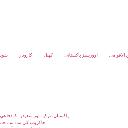
 الاقوامی
اوورسیز پاکستانی
کھیل
کاروبار
شوبز
پاکستان، ترکیے اور سعودیہ کا دفاع
خاکروب کی مدد سے خاتون کو کچرے میں پھینکا