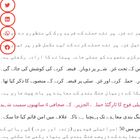
 نے غزہ پر نئے حملے کے فریم ورک کی منظوری دے دی ہے۔
یل غزہ پر نئے حملے کرنے کے لیے مکمل طور پر تیار ہے۔
رکزی منصوبے کو عملی جامہ پہنانے کا ارادہ رکھتی ہے۔
ے جس کے تحت غزہ شہر پر دوبارہ قبضہ کرنے کی کوشش کی جائے گی۔
رہ حملہ کرنے اور غزہ سٹی پر قبضہ کرنے کے منصوبے کا ذکر کیا تھا۔
کا کے درمیان جنگ بندی کے معاہدے پر بات چیت جاری ہے۔
وج کا ٹارگٹڈ حملہ ، الجزیرہ کے صحافی 4 ساتھیوں سمیت شہید
 بندی معاہدے تک پہنچنا ہے تاکہ علاقے میں امن قائم کیا جا سکے۔
اسرائیل کی سرکاری نشریاتی کارپوریشن نے اطلاع دی کہ حماس کا ایک وفد قاہرہ پہنچا ہے تاکہ ایک نئے معاہدے پر بات کی جا سکے، جس میں 50 اسرائیلی قیدیوں (زندہ اور مردہ) کی رہائی کے
 معاہدے کے ذریعے جنگ بندی کی بنیاد رکھی جا سکتی ہے۔