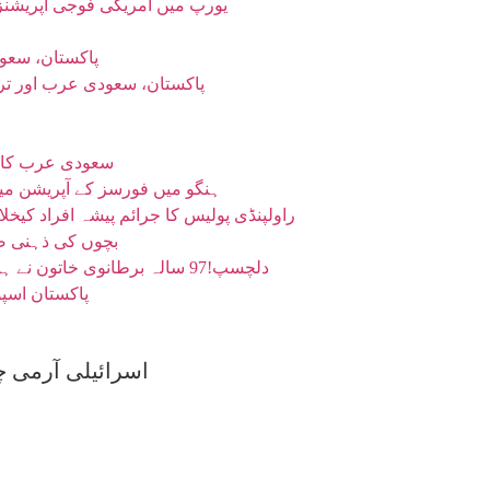
یورپ میں امریکی فوجی آپریشن
پاکستان، سعو
پاکستان، سعودی عرب اور ترک
سعودی عرب کا ک
ہنگو میں فورسز کے آپریشن میں 7 خارجی دہشتگرد ہلاک، بہادری سے لڑتے ہوئے کیپٹ
راولپنڈی پولیس کا جرائم پیشہ افراد کی
بچوں کی ذہنی صحت کو نقصان
دلچسپ!97 سالہ برطانوی خاتون نے ہوائی جہاز کے پروں پر ’واک‘ کر کے اپنا ہی عالمی ریکارڈ توڑ دیا
پاکستان اسپورٹس بورڈ کے250 ریٹائ
اسرائیلی آرمی 