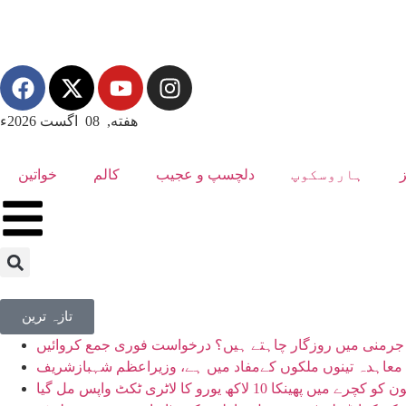
هفته, 08 اگست 2026ء
ہاروسکوپ
دلچسپ و عجیب
کالم
خواتین
تازہ ترین
جرمنی میں روزگار چاہتے ہیں؟ درخواست فوری جمع کروائیں
ی معاہدہ تینوں ملکوں کےمفاد میں ہے، وزیراعظم شہبازشریف
 10 لاکھ یورو کا لاٹری ٹکٹ واپس مل گیا