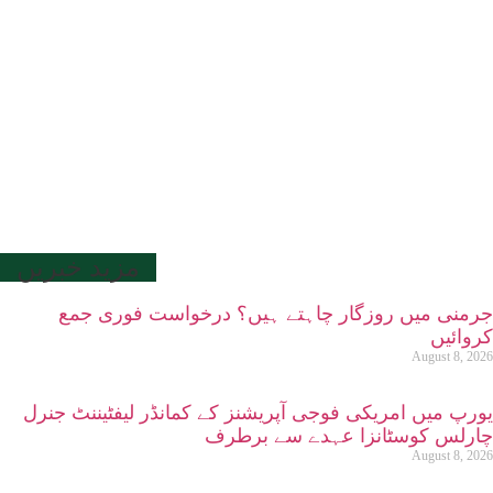
مزید خبریں
جرمنی میں روزگار چاہتے ہیں؟ درخواست فوری جمع
کروائیں
August 8, 2026
یورپ میں امریکی فوجی آپریشنز کے کمانڈر لیفٹیننٹ جنرل
چارلس کوسٹانزا عہدے سے برطرف
August 8, 2026