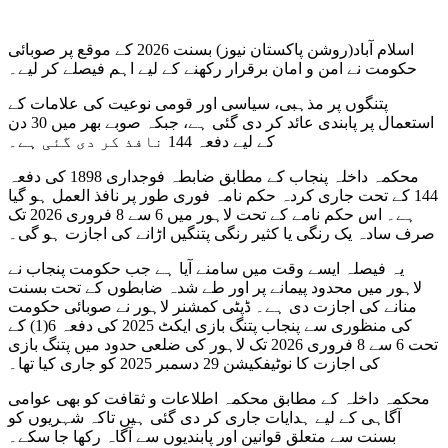
اسلام آباد(روشن پاکستان نیوز) بسنت 2026 کے موقع پر صوبائی
حکومت نے امن و امان برقرار رکھنے کے لیے اہم فیصلے کر لیے۔
پتنگوں پر مذہبی، سیاسی اور قومی نوعیت کی علامات کے
استعمال پر پابندی عائد کر دی گئی ہے، جبکہ صوبے بھر میں 30 دن
کے لیے دفعہ 144 نافذ کر دی گئی ہے۔
محکمہ داخلہ پنجاب کے مطابق ضابطہ فوجداری 1898 کی دفعہ
144 کے تحت جاری کردہ حکم نامہ فوری طور پر نافذ العمل ہو گیا
ہے۔ اس حکم نامے کے تحت لاہور میں 6 سے 8 فروری 2026 تک
صرف سادہ یک رنگی یا کثیر رنگی پتنگیں اڑانے کی اجازت ہو گی۔
یہ فیصلہ ایسے وقت میں سامنے آیا ہے جب حکومت پنجاب نے
لاہور میں محدود پیمانے پر اور طے شدہ ضابطوں کے تحت بسنت
منانے کی اجازت دی ہے۔ ڈپٹی کمشنر لاہور نے صوبائی حکومت
کی منظوری سے پنجاب پتنگ بازی ایکٹ 2025 کی دفعہ 6(1) کے
تحت 6 سے 8 فروری 2026 تک لاہور کی ضلعی حدود میں پتنگ بازی
کی اجازت کا نوٹیفکیشن 29 دسمبر 2025 کو جاری کیا تھا۔
محکمہ داخلہ کے مطابق محکمہ اطلاعات و ثقافت کو بھی عوامی
آگاہی کے لیے ہدایات جاری کر دی گئی ہیں تاکہ شہریوں کو
بسنت سے متعلق قوانین اور پابندیوں سے آگاہ رکھا جا سکے۔