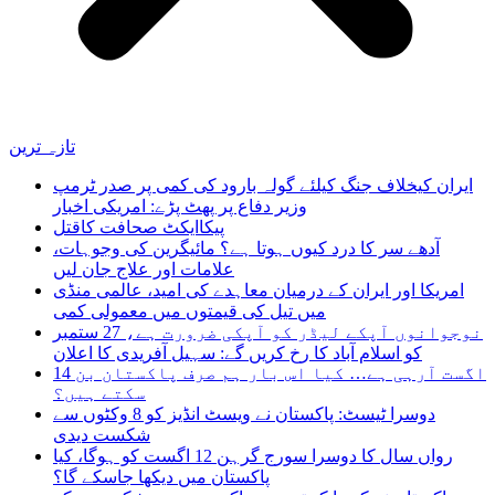
تازہ ترین
ایران کیخلاف جنگ کیلئے گولہ بارود کی کمی پر صدر ٹرمپ
وزیر دفاع پر پھٹ پڑے: امریکی اخبار
پیکاایکٹ صحافت کاقتل
آدھے سر کا درد کیوں ہوتا ہے؟ مائیگرین کی وجوہات،
علامات اور علاج جان لیں
امریکا اور ایران کے درمیان معاہدے کی امید، عالمی منڈی
میں تیل کی قیمتوں میں معمولی کمی
نوجوانوں آپکے لیڈر کو آپکی ضرورت ہے، 27 ستمبر
کو اسلام آباد کا رخ کریں گے: سہیل آفریدی کا اعلان
14 اگست آرہی ہے… کیا اس بار ہم صرف پاکستان بن
سکتے ہیں؟
دوسرا ٹیسٹ: پاکستان نے ویسٹ انڈیز کو 8 وکٹوں سے
شکست دیدی
رواں سال کا دوسرا سورج گرہن 12 اگست کو ہوگا، کیا
پاکستان میں دیکھا جاسکے گا؟