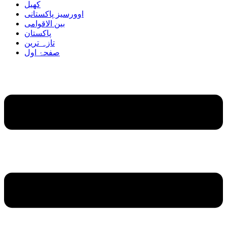
کھیل
اوورسیز پاکستانی
بین الاقوامی
پاکستان
تازہ ترین
صفحۂ اول