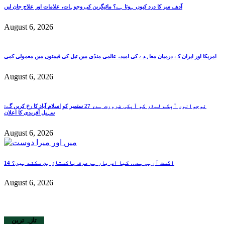
آدھے سر کا درد کیوں ہوتا ہے؟ مائیگرین کی وجوہات، علامات اور علاج جان لیں
August 6, 2026
امریکا اور ایران کے درمیان معاہدے کی امید، عالمی منڈی میں تیل کی قیمتوں میں معمولی کمی
August 6, 2026
نوجوانوں آپکے لیڈر کو آپکی ضرورت ہے، 27 ستمبر کو اسلام آباد کا رخ کریں گے:
سہیل آفریدی کا اعلان
August 6, 2026
14 اگست آرہی ہے… کیا اس بار ہم صرف پاکستان بن سکتے ہیں؟
August 6, 2026
تازہ ترین