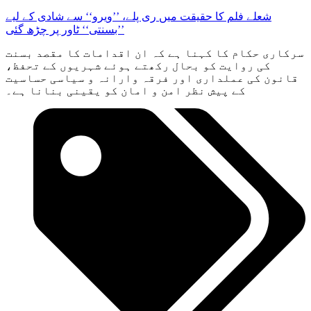
شعلے فلم کا حقیقت میں ری پلے، ’’ویرو‘‘ سے شادی کے لیے
’’بسنتی‘‘ ٹاور پر چڑھ گئی
سرکاری حکام کا کہنا ہے کہ ان اقدامات کا مقصد بسنت
کی روایت کو بحال رکھتے ہوئے شہریوں کے تحفظ،
قانون کی عملداری اور فرقہ وارانہ و سیاسی حساسیت
کے پیش نظر امن و امان کو یقینی بنانا ہے۔