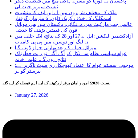
پاکستان نے کوریا کو تیسرے ہاکی میچ میں شکست دیکر
ٹیسٹ سیریز جیت لی
ملک کے مختلف شہروں میں اے این ایف کا منشیات
اسمگلنگ کے خلاف کریک ڈاؤن، 6 ملزمان گرفتار
عالمی چپ مارکیٹ میں مہنگائی، پاکستان میں بھی موبائل
فون کی قیمتیں بڑھنے کا خدشہ
آزادکشمیر الیکشن: ایل اے 27 اور 28 کے نتائج، ایک حلقے میں
ن لیگ اور دوسرے میں پی پی کامیاب
میزائل حملے کے بعد بھارتی جہاز ڈوب گیا
عوام سیاسی نظام سے نکل کر آگے آگئے تو بہت خطرناک
نتائج ہوں گے، علیمہ خانم
موجودہ سسٹم عوام کا اعتماد کھوچکا، ری سیٹ ناگزیر ہے:
بیرسٹر گوہر
بسنت 2026؛ امن و امان برقرار رکھنے کے لیے اہم فیصلے کر لیے گئے
January 27, 2026