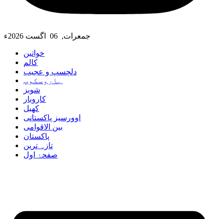
جمعرات, 06 اگست 2026ء
خواتین
کالم
دلچسپ و عجیب
ہاروسکوپ
شوبز
کاروبار
کھیل
اوورسیز پاکستانی
بین الاقوامی
پاکستان
تازہ ترین
صفحۂ اول