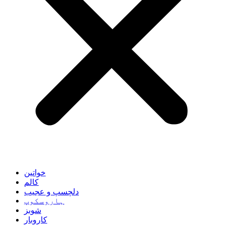
خواتین
کالم
دلچسپ و عجیب
ہاروسکوپ
شوبز
کاروبار