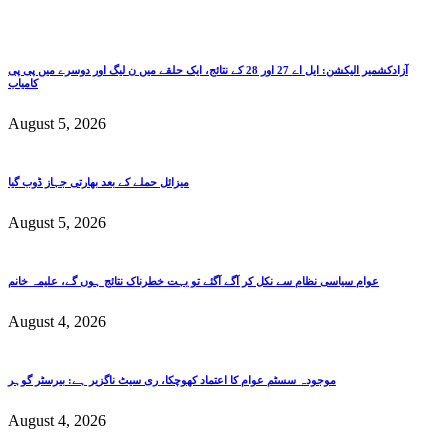
آزادکشمیر الیکشن: ایل اے 27 اور 28 کے نتائج، ایک حلقے میں ن لیگ اور دوسرے میں پی پی
کامیاب
August 5, 2026
میزائل حملے کے بعد بھارتی جہاز ڈوب گیا
August 5, 2026
عوام سیاسی نظام سے نکل کر آگے آگئے تو بہت خطرناک نتائج ہوں گے، علیمہ خانم
August 4, 2026
موجودہ سسٹم عوام کا اعتماد کھوچکا، ری سیٹ ناگزیر ہے: بیرسٹر گوہر
August 4, 2026