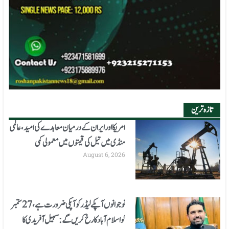
تازہ ترین
امریکا اور ایران کے درمیان معاہدے کی امید، عالمی
منڈی میں تیل کی قیمتوں میں معمولی کمی
August 6, 2026
نوجوانوں آپکے لیڈر کو آپکی ضرورت ہے، 27 ستمبر
کو اسلام آباد کا رخ کریں گے: سہیل آفریدی کا