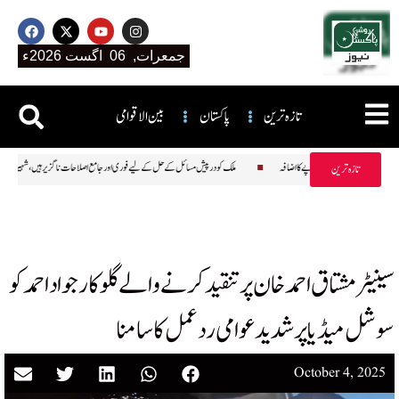
جمعرات, 06 اگست 2026ء
تازہ ترین
پاکستان
بین الاقوامی
ملک بھر میں فی تولہ سونے کی قیمت میں ہزاروں روپے کا اضافہ
ملک کو درپیش مسائل کے حل کے لیے فوری اور جامع اصل
تازہ ترین
سینیٹر مشتاق احمد خان پر تنقید کرنے والے گلوکار جواد احمد کو
سوشل میڈیا پر شدید عوامی ردعمل کا سامنا
October 4, 2025