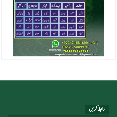
رابطہ کریں