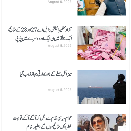
August 6, 2026
اعلان
آزادکشمیر الیکشن: ایل اے 27 اور 28 کے نتائج،
ایک حلقے میں ن لیگ اور دوسرے میں پی پی
August 5, 2026
کامیاب
میزائل حملے کے بعد بھارتی جہاز ڈوب گیا
August 5, 2026
عوام سیاسی نظام سے نکل کر آگے آگئے تو بہت
خطرناک نتائج ہوں گے، علیمہ خانم