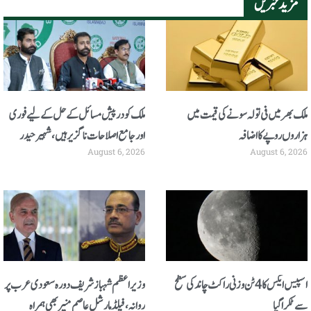
مزید خبریں
ملک بھر میں فی تولہ سونے کی قیمت میں
ملک کو درپیش مسائل کے حل کے لیے فوری
ہزاروں روپے کا اضافہ
اور جامع اصلاحات ناگزیر ہیں، شہیر حیدر
August 6, 2026
August 6, 2026
سیالوی
اسپیس ایکس کا 4 ٹن وزنی راکٹ چاند کی سطح
وزیر اعظم شہباز شریف دورہ سعودی عرب پر
سے ٹکرا گیا
روانہ، فیلڈ مارشل عاصم منیر بھی ہمراہ