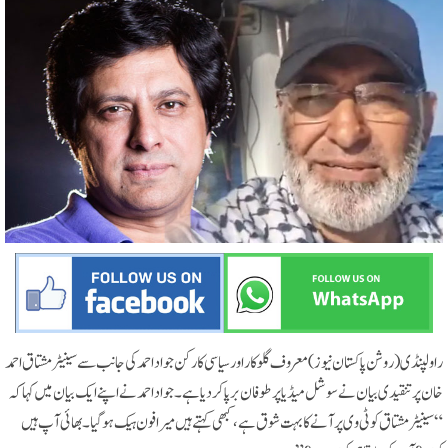
راولپنڈی(روشن پاکستان نیوز) معروف گلوکار اور سیاسی کارکن جواد احمد کی جانب سے سینیٹر مشتاق احمد
خان پر تنقیدی بیان نے سوشل میڈیا پر طوفان برپا کر دیا ہے۔ جواد احمد نے اپنے ایک بیان میں کہا کہ
“سینیٹر مشتاق کو ٹی وی پر آنے کا بہت شوق ہے، کبھی کہتے ہیں میرا فون ہیک ہو گیا۔ بھائی آپ ہیں