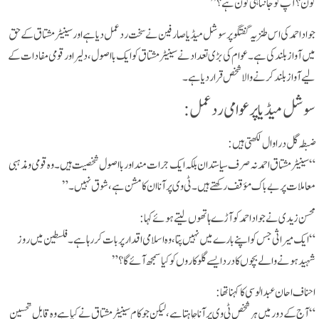
کون؟ آپ کو جانتا ہی کون ہے؟”
جواد احمد کی اس طنزیہ گفتگو پر سوشل میڈیا صارفین نے سخت ردعمل دیا ہے اور سینیٹر مشتاق کے حق
میں آواز بلند کی ہے۔ عوام کی بڑی تعداد نے سینیٹر مشتاق کو ایک بااصول، دلیر اور قومی مفادات کے
لیے آواز بلند کرنے والا شخص قرار دیا ہے۔
سوشل میڈیا پر عوامی ردعمل:
ضبطہ گل دراوال لکھتی ہیں:
“سینیٹر مشتاق احمد نہ صرف سیاستدان بلکہ ایک جرات مند اور بااصول شخصیت ہیں۔ وہ قومی و مذہبی
معاملات پر بے باک مؤقف رکھتے ہیں۔ ٹی وی پر آنا ان کا مشن ہے، شوق نہیں۔”
محسن زیدی نے جواد احمد کو آڑے ہاتھوں لیتے ہوئے کہا:
“ایک میراثی جس کو اپنے بارے میں نہیں پتا، وہ اسلامی اقدار پر بات کر رہا ہے۔ فلسطین میں روز
شہید ہونے والے بچوں کا درد ایسے گلوکاروں کو کیا سمجھ آئے گا؟”
احناف احان عبد الوسی کا کہنا تھا:
“آج کے دور میں ہر شخص ٹی وی پر آنا چاہتا ہے، لیکن جو کام سینیٹر مشتاق نے کیا ہے وہ قابل تحسین