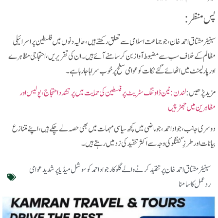
پس منظر:
سینیٹر مشتاق احمد خان، جو جماعت اسلامی سے تعلق رکھتے ہیں، حالیہ دنوں میں فلسطین پر اسرائیلی
مظالم کے خلاف سب سے مضبوط آواز بن کر سامنے آئے ہیں۔ ان کی تقریریں، احتجاجی مظاہرے
اور پارلیمنٹ میں اٹھائے گئے نکات کو عوامی سطح پر خوب سراہا جا رہا ہے۔
مزید پڑھیں:
لندن: ٹین ڈاوننگ سٹریٹ پر فلسطین کی حمایت میں پرتشدد احتجاج، پولیس اور
مظاہرین میں جھڑپیں
دوسری جانب، جواد احمد، جو ماضی میں کچھ سیاسی مہمات میں بھی حصہ لے چکے ہیں، اپنے متنازع
بیانات اور طرزِ گفتگو کی وجہ سے اکثر تنقید کی زد میں رہتے ہیں۔
سینیٹر مشتاق احمد خان پر تنقید کرنے والے گلوکار جواد احمد کو سوشل میڈیا پر شدید عوامی
ردعمل کا سامنا