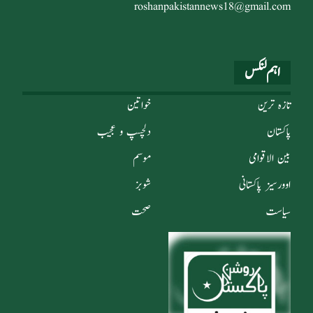
roshanpakistannews18@gmail.com
اہم لنکس
تازہ ترین
خواتین
پاکستان
دلچسپ و عجیب
بین الاقوامی
موسم
اوورسیز پاکستانی
شوبز
سیاست
صحت