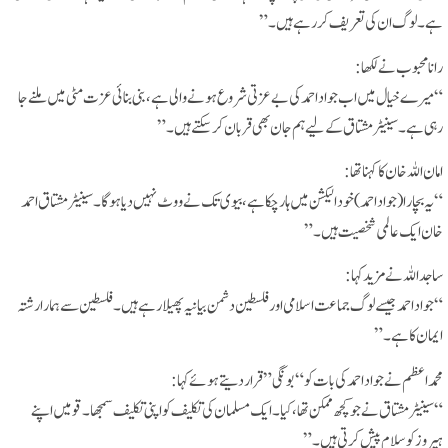
ہے۔ لوگ ان کی تعریف کر رہے ہیں۔”
رانا محبوب نے لکھا:
“میرے خیال میں اب جواد احمد کی بے عزتی شروع ہونے والی ہے، بنی بنائی عزت مٹی میں ملنے جا
رہی ہے۔ سینیٹر مشتاق کے لیے ہم جان بھی قربان کر سکتے ہیں۔”
امان اللہ خان کا کہنا تھا:
“یہ بچارا (جواد احمد) خود الیکشن میں ہار چکا ہے، بیوی تک نے ووٹ نہیں دیا ہوگا۔ سینیٹر مشتاق احمد
خان ایک عالمی شخصیت ہیں۔”
ساجد اللہ نے مزید کہا:
“جواد احمد جیسے لوگ جماعت اسلامی اور فلسطین دشمن بیانیہ پھیلا رہے ہیں۔ فلسطین سے ہمارا رشتہ
ایمان کا ہے۔”
محمد اعظم نے جواد احمد کی بات کو “بونگی” قرار دیتے ہوئے کہا:
“سینیٹر مشتاق نے جو کچھ ممکن تھا، کیا۔ ایک مسلمان کی تکلیف کو اپنی تکلیف سمجھا۔ قومیں اپنے
ہیروز کو سلام پیش کرتی ہیں۔”