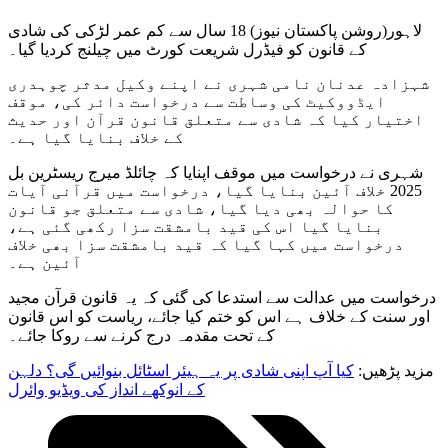
لاہور(روشن پاکستان نیوز) 18 سال سے کم عمر لڑکی کی شادی
کے قانون کو فیڈرل شریعت کورٹ میں چیلنج کردیا گیا۔
شہزادہ عدنان نامی شہری نے اپنے وکیل مدثر چوہدری
ایڈووکیٹ کی وساطت سے درخواست دائر کی، موقف
اختیار کیا کہ شادی سے متعلق قانون قرآن اور حدیث
کے خلاف بنایا گیا ہے۔
شہری نے درخواست میں موقف اپنایا کہ چائلڈ میرج ریسٹرین بل
2025 خلاف آئین بنایا گیا، درخواست میں قرآنی آیات
کا حوالہ بھی دیا گیا، شادی سے متعلق جو قانون
بنایا گیا اس کی قید بامشقت سزا رکھی گئی ہے،
درخواست میں کہا گیا کہ قید بامشقت سزا بھی خلاف
آئین ہے۔
درخواست میں عدالت سے استدعا کی گئی کہ یہ قانون قرآن مجید
اور سنت کے خلاف ہے اس کو ختم کیا جائے، ریاست کو اس قانون
کے تحت مقدمہ درج کرنے سے روکا جائے۔
مزید پڑھیں:
کیا آپ اپنی شادی پر یہ ہیئر اسٹائل بنوائیں گی؟ دلہن
کے انوکھے انداز کی ویڈیو وائرل