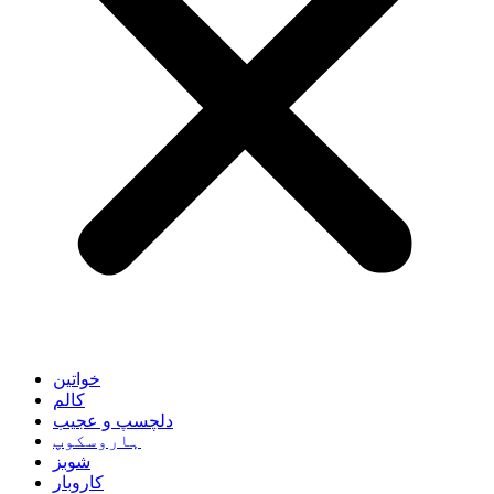
خواتین
کالم
دلچسپ و عجیب
ہاروسکوپ
شوبز
کاروبار