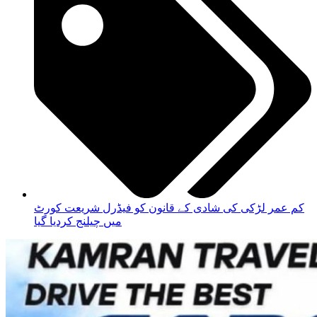
کم عمر لڑکی کی شادی کے قانون کو فیڈرل شریعت کورٹ
میں چیلنج کردیا گیا