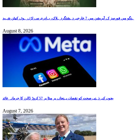
ہنگو میں فورسز کے آپریشن میں 7 خارجی دہشتگرد ہلاک، بہادری سے لڑتے ہوئے کیپٹن شہید
August 8, 2026
بچوں کی ذہنی صحت کو نقصان پہنچانے پر میٹا پر 57 کروڑ ڈالرز کا جرمانہ عائد
August 7, 2026