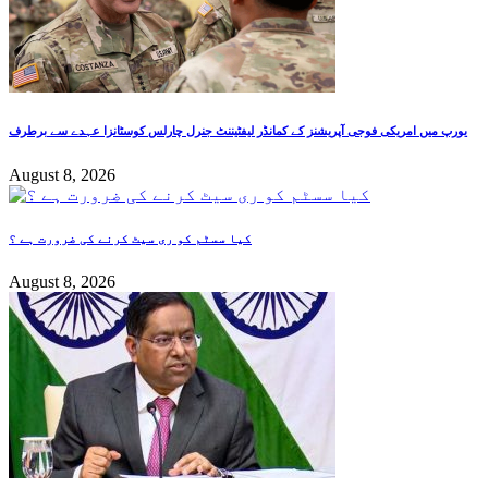
یورپ میں امریکی فوجی آپریشنز کے کمانڈر لیفٹیننٹ جنرل چارلس کوسٹانزا عہدے سے برطرف
August 8, 2026
کیا سسٹم کو ری سیٹ کرنے کی ضرورت ہے ؟
August 8, 2026