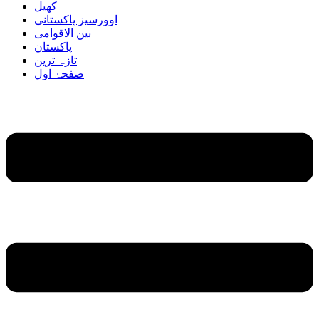
کھیل
اوورسیز پاکستانی
بین الاقوامی
پاکستان
تازہ ترین
صفحۂ اول