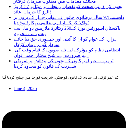
مختلف مقدمات میں مطلوب ملزمان گرفتار
بچوں کی ذہنی صحت کو نقصان پہنچانے پر میٹا پر 57 کروڑ
ڈالرز کا جرمانہ عائد
دلچسپ!97 سالہ برطانوی خاتون نے ہوائی جہاز کے پروں پر
’واک‘ کر کے اپنا ہی عالمی ریکارڈ توڑ دیا
پاکستان اسپورٹس بورڈ کے250 ریٹائرڈ ملازمین دو ماہ سے
پنشن سے محروم
ہزارہ کے عوام کو ان کا آئینی اور جمہوری حق دیا جائے،
سردار گوہر زمان کڑلال
انتظامی نظام کو مؤثرکے لیے نئے صوبوں کا قیام وقت کی
اہم ضرورت ہے، شیخ مختار احمد اعوان
ٹرمپ نے غیر امریکیوں کے بچوں کی پیدائش پر امریکی
شہریت کے قانون کو محدود کردیا
کم عمر لڑکی کی شادی کے قانون کو فیڈرل شریعت کورٹ میں چیلنج کردیا گیا
June 4, 2025