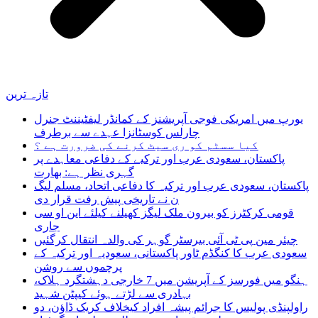
تازہ ترین
یورپ میں امریکی فوجی آپریشنز کے کمانڈر لیفٹیننٹ جنرل
چارلس کوسٹانزا عہدے سے برطرف
کیا سسٹم کو ری سیٹ کرنے کی ضرورت ہے ؟
پاکستان، سعودی عرب اور ترکیے کے دفاعی معاہدے پر
گہری نظر ہے: بھارت
پاکستان، سعودی عرب اور ترکیہ کا دفاعی اتحاد، مسلم لیگ
ن نے تاریخی پیش رفت قرار دی
قومی کرکٹرز کو بیرون ملک لیگز کھیلنے کیلئے این او سی
جاری
چیئر مین پی ٹی آئی بیرسٹر گوہر کی والدہ انتقال کرگئیں
سعودی عرب کا کنگڈم ٹاور پاکستانی، سعودیہ اور ترکیہ کے
پرچموں سے روشن
ہنگو میں فورسز کے آپریشن میں 7 خارجی دہشتگرد ہلاک،
بہادری سے لڑتے ہوئے کیپٹن شہید
راولپنڈی پولیس کا جرائم پیشہ افراد کیخلاف کریک ڈاؤن، دو