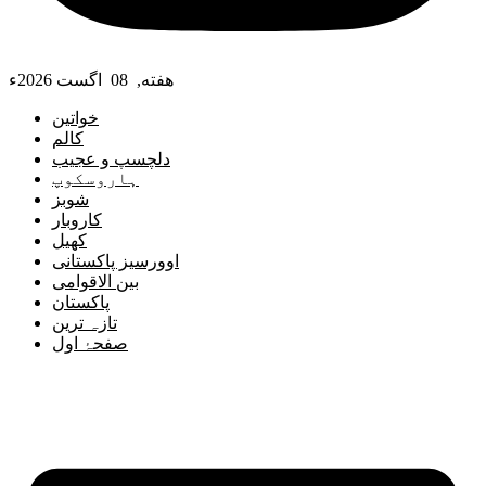
هفته, 08 اگست 2026ء
خواتین
کالم
دلچسپ و عجیب
ہاروسکوپ
شوبز
کاروبار
کھیل
اوورسیز پاکستانی
بین الاقوامی
پاکستان
تازہ ترین
صفحۂ اول