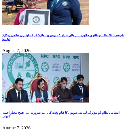
دلچسپ!97 سالہ برطانوی خاتون نے ہوائی جہاز کے پروں پر ’واک‘ کر کے اپنا ہی عالمی ریکارڈ
توڑ دیا
August 7, 2026
انتظامی نظام کو مؤثرکے لیے نئے صوبوں کا قیام وقت کی اہم ضرورت ہے، شیخ مختار احمد
اعوان
August 7, 2026