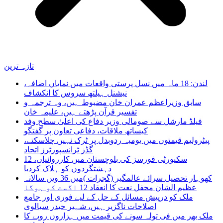
تازہ ترین
لندن: 18 ماہ میں نسل پرستی واقعات میں نمایاں اضافہ،
نیشنل ہیلتھ سروس کا انکشاف
سابق وزیراعظم عمران خان مضبوط ہیں، وہ ترجمہ و
تفسیر قرآن پڑھتے ہیں، علیمہ خان
فیلڈ مارشل سے صومالی وزیر دفاع کی اعلیٰ سطح وفد
کیساتھ ملاقات، دفاعی تعاون پر گفتگو
پیٹرولیم قیمتوں میں یومیہ ردوبدل پر ٹرک نہیں چلاسکتے،
گڈز ٹرانسپورٹرز اتحاد
سکیورٹی فورسز کی بلوچستان میں کارروائیاں، 12
دہشتگردوں کو ہلاک کردیا
کھوہار تحصیل سرائے عالمگیر (گجرات )میں 36 ویں سالانہ
عظیم الشان محفل نعت کا انعقاد 12 اگست کو ہوگا
ملک کو درپیش مسائل کے حل کے لیے فوری اور جامع
اصلاحات ناگزیر ہیں، شہیر حیدر سیالوی
ملک بھر میں فی تولہ سونے کی قیمت میں ہزاروں روپے کا