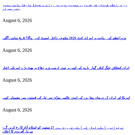
وزیر اعظم شہباز شریف دورہ سعودی عرب پر روانہ، فیلڈ مارشل عاصم منیر
بھی ہمراہ
August 6, 2026
وزیراعظم کی ہدایت پر ایم ڈی کیٹ 2026 ملتوی، داخلہ ٹیسٹ کب ہوگا؟ تاریخ سامنے آگئی
August 6, 2026
ایران کیخلاف جنگ کیلئے گولہ بارود کی کمی پر صدر ٹرمپ وزیر دفاع پر پھٹ پڑے: امریکی اخبار
August 6, 2026
امریکا اور ایران کے درمیان معاہدے کی امید، عالمی منڈی میں تیل کی قیمتوں میں معمولی کمی
August 6, 2026
نوجوانوں آپکے لیڈر کو آپکی ضرورت ہے، 27 ستمبر کو اسلام آباد کا رخ کریں گے:
سہیل آفریدی کا اعلان