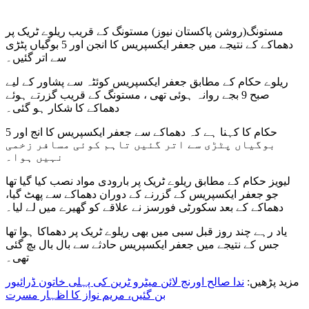
مستونگ(روشن پاکستان نیوز) مستونگ کے قریب ریلوے ٹریک پر
دھماکے کے نتیجے میں جعفر ایکسپریس کا انجن اور 5 بوگیاں پٹڑی
سے اتر گئیں۔
ریلوے حکام کے مطابق جعفر ایکسپریس کوئٹہ سے پشاور کے لیے
صبح 9 بجے روانہ ہوئی تھی ، مستونگ کے قریب گزرتے ہوئے
دھماکے کا شکار ہو گئی۔
حکام کا کہنا ہے کہ دھماکے سے جعفر ایکسپریس کا انج اور 5
بوگیاں پٹڑی سے اتر گئیں تاہم کوئی مسافر زخمی
نہیں ہوا۔
لیویز حکام کے مطابق ریلوے ٹریک پر بارودی مواد نصب کیا گیا تھا
جو جعفر ایکسپریس کے گزرنے کے دوران دھماکے سے پھٹ گیا،
دھماکے کے بعد سکورٹی فورسز نے علاقے کو گھیرے میں لے لیا۔
یاد رہے چند روز قبل سبی میں بھی ریلوے ٹریک پر دھماکا ہوا تھا
جس کے نتیجے میں جعفر ایکسپریس حادثے سے بال بال بچ گئی
تھی۔
مزید پڑھیں:
ندا صالح اورنج لائن میٹرو ٹرین کی پہلی خاتون ڈرائیور
بن گئیں، مریم نواز کا اظہار مسرت