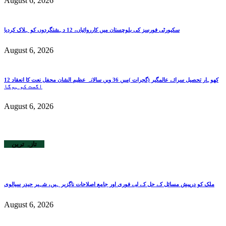
August 6, 2026
سکیورٹی فورسز کی بلوچستان میں کارروائیاں، 12 دہشتگردوں کو ہلاک کردیا
August 6, 2026
کھوہار تحصیل سرائے عالمگیر (گجرات )میں 36 ویں سالانہ عظیم الشان محفل نعت کا انعقاد 12
اگست کو ہوگا
August 6, 2026
تازہ ترین
ملک کو درپیش مسائل کے حل کے لیے فوری اور جامع اصلاحات ناگزیر ہیں، شہیر حیدر سیالوی
August 6, 2026