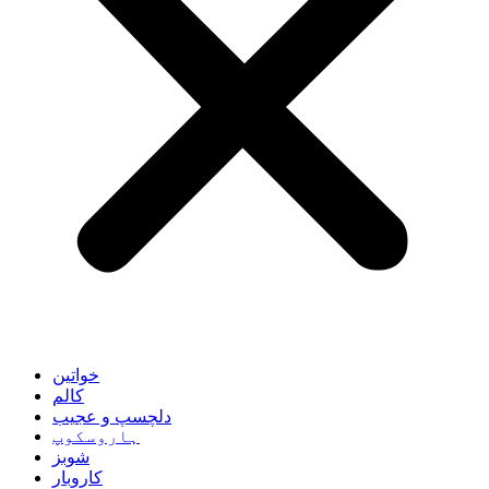
خواتین
کالم
دلچسپ و عجیب
ہاروسکوپ
شوبز
کاروبار