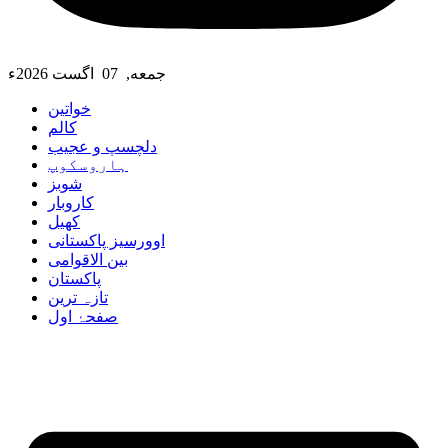
جمعه, 07 اگست 2026ء
خواتین
کالم
دلچسپ و عجیب
ہاروسکوپ
شوبز
کاروبار
کھیل
اوورسیز پاکستانی
بین الاقوامی
پاکستان
تازہ ترین
صفحۂ اول