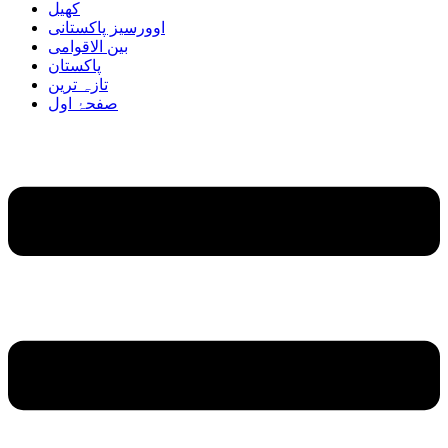
کھیل
اوورسیز پاکستانی
بین الاقوامی
پاکستان
تازہ ترین
صفحۂ اول