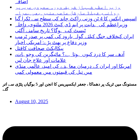
اضافہ
وزیر اعظم شہباز شریف دورہ سعودی عرب پر
روانہ، فیلڈ مارشل عاصم منیر بھی ہمراہ
اسپیس ایکس کا 4 ٹن وزنی راکٹ چاند کی سطح سے ٹکرا گیا
وزیراعظم کی ہدایت پر ایم ڈی کیٹ 2026 ملتوی، داخلہ
ٹیسٹ کب ہوگا؟ تاریخ سامنے آگئی
ایران کیخلاف جنگ کیلئے گولہ بارود کی کمی پر صدر ٹرمپ
وزیر دفاع پر پھٹ پڑے: امریکی اخبار
پیکاایکٹ صحافت کاقتل
آدھے سر کا درد کیوں ہوتا ہے؟ مائیگرین کی وجوہات،
علامات اور علاج جان لیں
امریکا اور ایران کے درمیان معاہدے کی امید، عالمی منڈی
میں تیل کی قیمتوں میں معمولی کمی
مستونگ میں ٹریک پر دھماکا ، جعفر ایکسپریس کا انجن اور 5 بوگیاں پٹڑی سے اتر
گئے
August 10, 2025