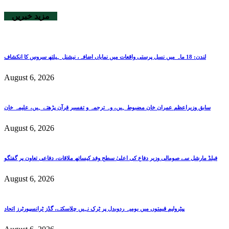
مزید خبریں
لندن: 18 ماہ میں نسل پرستی واقعات میں نمایاں اضافہ، نیشنل ہیلتھ سروس کا انکشاف
August 6, 2026
سابق وزیراعظم عمران خان مضبوط ہیں، وہ ترجمہ و تفسیر قرآن پڑھتے ہیں، علیمہ خان
August 6, 2026
فیلڈ مارشل سے صومالی وزیر دفاع کی اعلیٰ سطح وفد کیساتھ ملاقات، دفاعی تعاون پر گفتگو
August 6, 2026
پیٹرولیم قیمتوں میں یومیہ ردوبدل پر ٹرک نہیں چلاسکتے، گڈز ٹرانسپورٹرز اتحاد