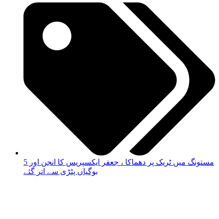
مستونگ میں ٹریک پر دھماکا ، جعفر ایکسپریس کا انجن اور 5
بوگیاں پٹڑی سے اتر گئے