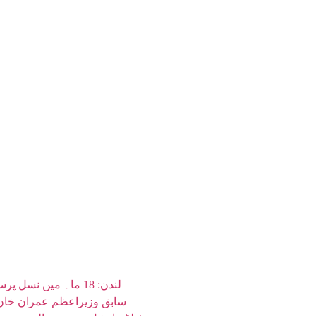
لندن: 18 ماہ میں نسل پرستی واقعات میں نمایاں اضافہ، نیشنل ہیلتھ سروس کا انکشاف
سابق وزیراعظم عمران خان 