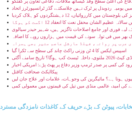
اع کی اعلیٰ سطح وفد کیساتھ ملاقات، دفاعی تعاون پر گفتگو
میں یومیہ ردوبدل پر ٹرک نہیں چلاسکتے، گڈز ٹرانسپورٹرز اتحاد
تان میں کارروائیاں، 12 دہشتگردوں کو ہلاک کردیا
لیے فوری اور جامع اصلاحات ناگزیر ہیں، شہیر حیدر سیالوی
 بھر میں فی تولہ سونے کی قیمت میں ہزاروں روپے کا اضافہ
 عرب پر روانہ، فیلڈ مارشل عاصم منیر بھی ہمراہ
اسپیس ایکس کا 4 ٹن وزنی راکٹ چاند کی سطح سے ٹکرا گیا
؟ تاریخ سامنے آگئی
رود کی کمی پر صدر ٹرمپ وزیر دفاع پر پھٹ پڑے: امریکی اخبار
پیکاایکٹ صحافت کاقتل
کیوں ہوتا ہے؟ مائیگرین کی وجوہات، علامات اور علاج جان لیں
ہدے کی امید، عالمی منڈی میں تیل کی قیمتوں میں معمولی کمی
ابات، پیوٹن کے بڑے حریف کے کاغذات نامزدگی مسترد