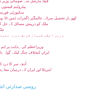
فیلڈ مارشل سے صومالی وزیر دف
پیٹرولیم قیمتوں 
سکیورٹی فورسز کی بلوچس
کھوہار تحصیل سرائے عالمگیر (گجرات )میں 36 ویں سالانہ عظیم الشان محفل نعت کا انعقاد 12 اگست کو ہوگا
ملک کو درپیش مسائل کے حل کے 
ملک
وزیر اعظم شہباز شریف دورہ سعودی
وزیراعظم کی ہدایت پر ایم ڈی کیٹ 2026 ملتوی، داخلہ ٹیسٹ کب ہوگا
ایران کیخلاف جنگ کیلئے گولہ با
آدھے سر کا درد 
امریکا اور ایران کے درمیان معا
روسی صدارتی انتخ