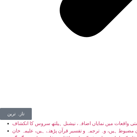
تازہ ترین
مضبوط ہیں، وہ ترجمہ و تفسیر قرآن پڑھتے ہیں، علیمہ خان