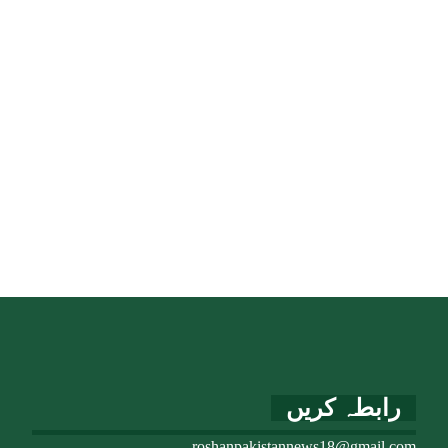
رابطہ کریں
roshanpakistannews18@gmail.com