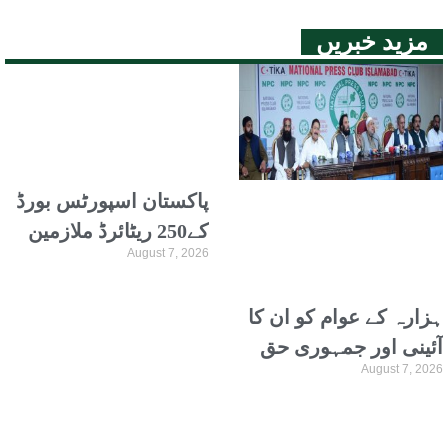
مزید خبریں
پاکستان اسپورٹس بورڈ
کے250 ریٹائرڈ ملازمین
August 7, 2026
دو ماہ سے پنشن سے
محروم
ہزارہ کے عوام کو ان کا
آئینی اور جمہوری حق
August 7, 2026
دیا جائے، سردار گوہر
زمان کڑلال