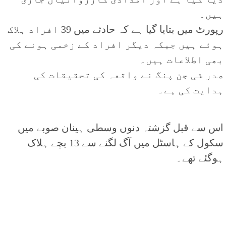
ہیں۔
رپورٹ میں بتایا گیا ہے کہ حادثے میں 39 افراد ہلاک
ہوئے ہیں جبکہ دیگر افراد کے زخمی ہونے کی
بھی اطلاعات ہیں۔
صدر شی جن پنگ نے واقعہ کی تحقیقات کی
ہدایت کی ہے۔
اس سے قبل گزشتہ دنوں وسطی ہینان صوبے میں
سکول کے ہاسٹل میں آگ لگنے سے 13 بچے ہلاک
ہوگئے تھے۔