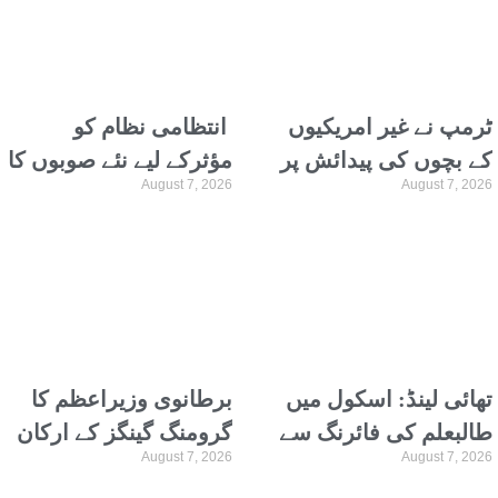
ٹرمپ نے غیر امریکیوں
انتظامی نظام کو
کے بچوں کی پیدائش پر
مؤثرکے لیے نئے صوبوں کا
August 7, 2026
August 7, 2026
امریکی شہریت کے
قیام وقت کی اہم
قانون کو محدود کردیا
ضرورت ہے، شیخ مختار
احمد اعوان
تھائی لینڈ: اسکول میں
برطانوی وزیراعظم کا
طالبعلم کی فائرنگ سے
گرومنگ گینگز کے ارکان
August 7, 2026
August 7, 2026
ٹیچر سمیت 6 افراد
کی ممکنہ رہائی پر