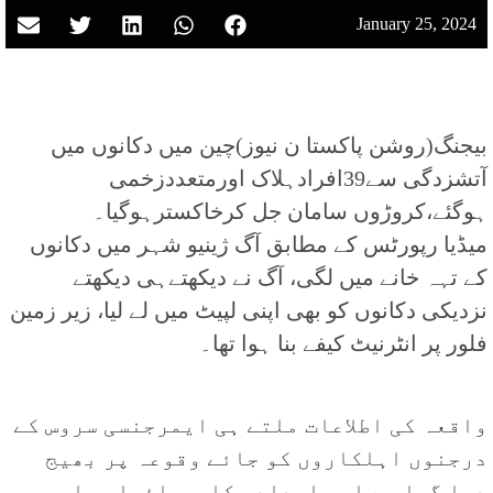
January 25, 2024
بیجنگ(روشن پاکستا ن نیوز)چین میں دکانوں میں
آتشزدگی سے39افرادہلاک اورمتعددزخمی
ہوگئے،کروڑوں سامان جل کرخاکسترہوگیا۔
میڈیا رپورٹس کے مطابق آگ ژینیو شہر میں دکانوں
کے تہہ خانے میں لگی، آگ نے دیکھتےہی دیکھتے
نزدیکی دکانوں کو بھی اپنی لپیٹ میں لے لیا، زیر زمین
فلور پر انٹرنیٹ کیفے بنا ہوا تھا۔
واقعہ کی اطلاعات ملتے ہی ایمرجنسی سروس کے
درجنوں اہلکاروں کو جائے وقوعہ پر بھیج
دیا گیا ہے اور امدادی کارروائیاں جاری