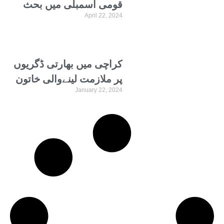
قومی اسمبلی میں بحث
April 22, 2024
کل،بھارتی اور عالمی میڈیا
کی توجہ مرکوز
کراچی میں بھارتی ڈگریوں
پر ملازمت لینےوالی خاتون
January 22, 2024
منظرعام پرآگئی