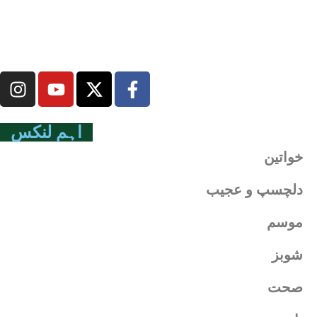
اہم لنکس
خواتین
دلچسپ و عجیب
موسم
شوبز
صحت