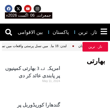
جمعرات, 06 اگست 2026ء
تازہ ترین
پاکستان
بین الاقوامی
آن پڑھتے ہیں، علیمہ خان
لندن: 18 ماہ میں نسل پرستی واقعات میں نمایاں اضافہ، نیشنل ہیلتھ سروس کا انکشاف
تازہ ترین
بھارتی
امریکہ نے 3 بھارتی کمپنیوں
پر پابندی عائد کر دی
May 11, 2024
گندھارا کوریڈوربل پر