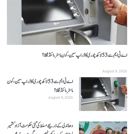
اے ٹی ایم سے 53 لاکھ چوری کا ڈراپ سین، کون ماسٹر مائنڈ نکلا؟
August 9, 2026
اے ٹی ایم سے 53 لاکھ چوری کا ڈراپ سین، کون
ماسٹر مائنڈ نکلا؟
August 9, 2026
دھاندلی کے ذریعے مسلط کی گئی حکومت آزاد کشمیر