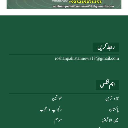
رابطہ کریں
roshanpakistannews18@gmail.com
اہم لنکس
تازہ ترین
خواتین
پاکستان
دلچسپ و عجیب
بین الاقوامی
موسم