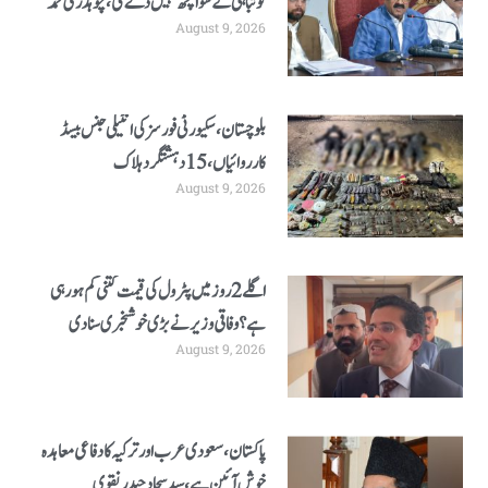
کو تباہی کے سوا کچھ نہیں دے گی، چوہدری محمد
August 9, 2026
یاسین
بلوچستان، سکیورٹی فورسز کی انٹیلی جنس بیسڈ
کارروائیاں، 15 دہشتگرد ہلاک
August 9, 2026
اگلے 2 روز میں پٹرول کی قیمت کتنی کم ہو رہی
ہے؟ وفاقی وزیر نے بڑی خوشخبری سنا دی
August 9, 2026
پاکستان، سعودی عرب اور ترکیہ کا دفاعی معاہدہ
خوش آئین ہے، سید سجاد حیدر نقوی