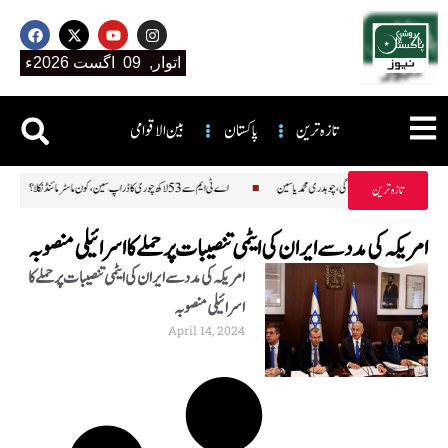
اتوار, 09 اگست 2026ء
تازہ ترین
پاکستان
بین الاقوامی
ت آزاد کشمیر کو تباہی کے سوا کچھ نہیں دے گی، چوہدری محمد یاسین
اے ٹی ایم سے 53 لاکھ چوری کا ڈراپ سین، کون ماسٹر مائنڈ نکلا؟
تازہ ترین
امریکہ کی مدد سے ایران کی ایٹمی تنصیبات پر حملے کا اسرائیلی منصوبہ
امریکہ کی مدد سے ایران کی ایٹمی تنصیبات پر حملے کا
اسرائیلی منصوبہ
April 14, 2024