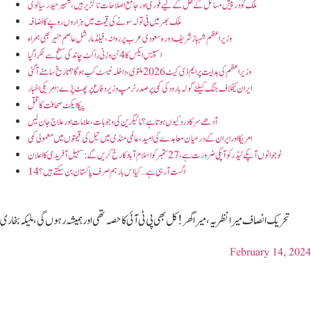
ملک کو درپیش مسائل کے حل کے لیے فوری اور جامع اصلاحات ناگزیر ہیں، شہیر حیدر سیالوی
ملک بھر میں فی تولہ سونے کی قیمت میں ہزاروں روپے کا اضافہ
وزیر اعظم شہباز شریف دورہ سعودی عرب پر روانہ، فیلڈ مارشل عاصم منیر بھی ہمراہ
اسپیس ایکس کا 4 ٹن وزنی راکٹ چاند کی سطح سے ٹکرا گیا
وزیراعظم کی ہدایت پر ایم ڈی کیٹ 2026 ملتوی، داخلہ ٹیسٹ کب ہوگا؟ تاریخ سامنے آگئی
ایران کیخلاف جنگ کیلئے گولہ بارود کی کمی پر صدر ٹرمپ وزیر دفاع پر پھٹ پڑے: امریکی اخبار
پیکاایکٹ صحافت کاقتل
آدھے سر کا درد کیوں ہوتا ہے؟ مائیگرین کی وجوہات، علامات اور علاج جان لیں
امریکا اور ایران کے درمیان معاہدے کی امید، عالمی منڈی میں تیل کی قیمتوں میں معمولی کمی
نوجوانوں آپکے لیڈر کو آپکی ضرورت ہے، 27 ستمبر کو اسلام آباد کا رخ کریں گے: سہیل آفریدی کا اعلان
14 اگست آرہی ہے… کیا اس بار ہم صرف پاکستان بن سکتے ہیں؟
تحریک انصاف میرا نظریہ ، میراگھر !کل بھی پی ٹی آئی کا حصہ تھی اور ہمیشہ رہوں گی، ملیکہ بخاری
February 14, 2024