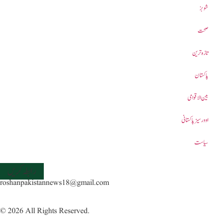
شوبز
صحت
تازہ ترین
پاکستان
بین الاقوامی
اوورسیز پاکستانی
سیاست
رابطہ کریں
roshanpakistannews18@gmail.com
© 2026 All Rights Reserved.