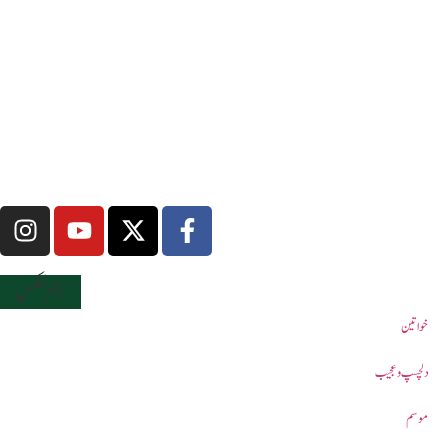
اہم لنکس
خواتین
دلچسپ و عجیب
موسم