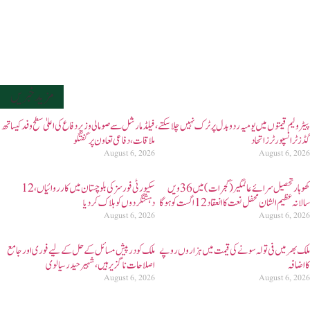
مزید خبریں
پیٹرولیم قیمتوں میں یومیہ ردوبدل پر ٹرک نہیں چلاسکتے،
فیلڈ مارشل سے صومالی وزیر دفاع کی اعلیٰ سطح وفد کیساتھ
گڈز ٹرانسپورٹرز اتحاد
ملاقات، دفاعی تعاون پر گفتگو
August 6, 2026
August 6, 2026
کھوہار تحصیل سرائے عالمگیر (گجرات )میں 36 ویں
سکیورٹی فورسز کی بلوچستان میں کارروائیاں، 12
سالانہ عظیم الشان محفل نعت کا انعقاد 12 اگست کو ہوگا
دہشتگردوں کو ہلاک کردیا
August 6, 2026
August 6, 2026
ملک بھر میں فی تولہ سونے کی قیمت میں ہزاروں روپے
ملک کو درپیش مسائل کے حل کے لیے فوری اور جامع
کا اضافہ
اصلاحات ناگزیر ہیں، شہیر حیدر سیالوی
August 6, 2026
August 6, 2026