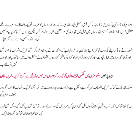
اسلام آباد(روشن پاکستان نیوز)سابقہ رکن قومی اسمبلی ملیکہ بخاری نے کہاہے کہ دو سال کا عرصہ تحریک انصاف اور میرے لئے
مشکل ترین وقت تھا اور گزشتہ ایک سال میں جیل میں قید و بند کی صوبعتیں بھی برداشت کیں لیکن چوروں کے ہاتھ پر بیت نہیں
کی اور ایک کٹھن راستے سے گزرنا پڑا ۔
انہوں نےسماجی رابطے کی ویب ٹوئٹر پر اپنے جاری بیان میں کہا ہے کہ مشکلات کے باوجود میں کل بھی تحریک انصاف کا حصہ تھی
اور آج بھی ہوں میں اپنی قیادت ، کارکنان اور تمام ان لوگوں کی شکر گزار ہوں جنھوں نے مشکل وقت میں ساتھ دیا اور حوصلہ
نہیں ٹوٹنے دیا ۔
مزید پڑھیں:
حکومتوں میں گھُس بیٹھنے والوں کو خبردار کرتا ہوں اس مِس ایڈونچر سے گریز کریں، عمران خان
ملیکہ بخاری نے کہا کہ تحریک انصاف میرا گھر ہے ، نظریہ ہے ، شناخت اور جدوجہد ہے میں کل بھی تحریک انصاف کا حصہ تھی اور
ہمیشہ رہوں گی
ان کا کہنا تھا میں ایک محب وطن پاکستانی ہوں کل بھی اس پاک سر زمین کی خدمت کا جذبہ تھا آج بھی ہے کل بھی – کل بھی لیڈر
ایک ہی عمران خان تھا آج بھی وہی ایک ۔