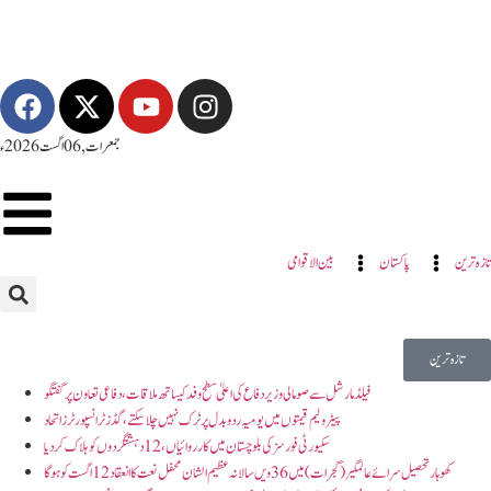
جمعرات, 06 اگست 2026ء
تازہ ترین
پاکستان
بین الاقوامی
تازہ ترین
فیلڈ مارشل سے صومالی وزیر دفاع کی اعلیٰ سطح وفد کیساتھ ملاقات، دفاعی تعاون پر گفتگو
پیٹرولیم قیمتوں میں یومیہ ردوبدل پر ٹرک نہیں چلاسکتے، گڈز ٹرانسپورٹرز اتحاد
سکیورٹی فورسز کی بلوچستان میں کارروائیاں، 12 دہشتگردوں کو ہلاک کردیا
کھوہار تحصیل سرائے عالمگیر (گجرات )میں 36 ویں سالانہ عظیم الشان محفل نعت کا انعقاد 12 اگست کو ہوگا