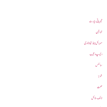
تجزیاتی رپورٹ
خواتین
موبائل اینڈ ٹیکنالوجی
دلچسپ و عجیب
سائنس
شوبز
صحت
لائف سٹائل