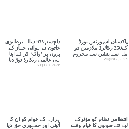
پاکستان اسپورٹس بورڈ
دلچسپ!97 سالہ برطانوی
کے250 ریٹائرڈ ملازمین دو
خاتون نے ہوائی جہاز کے
ماہ سے پنشن سے محروم
پروں پر ’واک‘ کر کے اپنا
August 7, 2026
ہی عالمی ریکارڈ توڑ دیا
August 7, 2026
انتظامی نظام کو مؤثرکے
ہزارہ کے عوام کو ان کا
لیے نئے صوبوں کا قیام وقت
آئینی اور جمہوری حق دیا