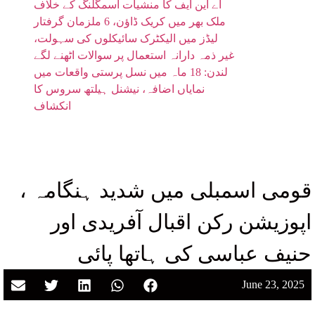
اے این ایف کا منشیات اسمگلنگ کے خلاف
ملک بھر میں کریک ڈاؤن، 6 ملزمان گرفتار
لیڈز میں الیکٹرک سائیکلوں کی سہولت،
غیر ذمہ دارانہ استعمال پر سوالات اٹھنے لگے
لندن: 18 ماہ میں نسل پرستی واقعات میں
نمایاں اضافہ، نیشنل ہیلتھ سروس کا
انکشاف
قومی اسمبلی میں شدید ہنگامہ ،
اپوزیشن رکن اقبال آفریدی اور
حنیف عباسی کی ہاتھا پائی
June 23, 2025