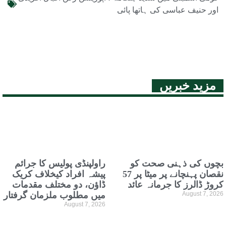
اور حنیف عباسی کی ہاتھا پائی
مزید خبریں
بچوں کی ذہنی صحت کو
راولپنڈی پولیس کا جرائم
نقصان پہنچانے پر میٹا پر 57
پیشہ افراد کیخلاف کریک
کروڑ ڈالرز کا جرمانہ عائد
ڈاؤن، دو مختلف مقدمات
August 7, 2026
میں مطلوب ملزمان گرفتار
August 7, 2026