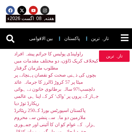
هفته, 08 اگست 2026ء
تازہ ترین
پاکستان
بین الاقوامی
راولپنڈی پولیس کا جرائم پیشہ افراد
تازہ ترین
کیخلاف کریک ڈاؤن، دو مختلف مقدمات میں
مطلوب ملزمان گرفتار
بچوں کی ذہنی صحت کو نقصان پہنچانے پر
میٹا پر 57 کروڑ ڈالرز کا جرمانہ عائد
دلچسپ!97 سالہ برطانوی خاتون نے ہوائی
جہاز کے پروں پر ’واک‘ کر کے اپنا ہی عالمی
ریکارڈ توڑ دیا
پاکستان اسپورٹس بورڈ کے250 ریٹائرڈ
ملازمین دو ماہ سے پنشن سے محروم
ہزارہ کے عوام کو ان کا آئینی اور جمہوری
حق دیا جائے، سردار گوہر زمان کڑلال