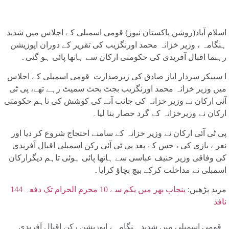
اسلام آباد(روشن پاکستان نیوز) قومی اسمبلی کے اجلاس میں شدید
ہنگامہ ، وزیر خزانہ محمد اورنگزیب کی تقریر کے دوران اپوزیشن
رہنما اقبال آفریدی کی حکومتی ارکان سے ہاتھا پائی ہو گئی۔
ا سپیکر سردار ایاز صادق کی زیرصدارت قومی اسمبلی کے اجلاس
میں وزیر خزانہ محمد اورنگزیب بجٹ بحث سمیٹ رہے تھے، پی ٹی
آئی ارکان نے وزیر خزانہ کی جانب آنے کی کوشش کی تاہم حکومتی
ارکان نے وزیرخزانہ کے گرد حصار بنا لیا۔
پی ٹی آئی ارکان نے وزیر خزانہ کے سامنے احتجاج شروع کر دیا اور
نعرے بازی کی ، جس کے بعد پی ٹی آئی رکن اسمبلی اقبال آفریدی
کی وفاقی وزیر حنیف عباسی سے ہاتھا پائی ہوئی تاہم دیگرارکان
اسمبلی نے مداخلت کرکے بیچ بچاؤ کرایا۔
مزید پڑھیں:
پنجاب بھر میں یکم سے 10 محرم الحرام تک دفعہ 144
نافذ
قومی اسمبلی میں شدید ہنگامہ ، اپوزیشن رکن اقبال آفریدی