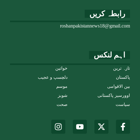
رابطہ کریں
roshanpakistannews18@gmail.com
اہم لنکس
تازہ ترین
خواتین
پاکستان
دلچسپ و عجیب
بین الاقوامی
موسم
اوورسیز پاکستانی
شوبز
سیاست
صحت