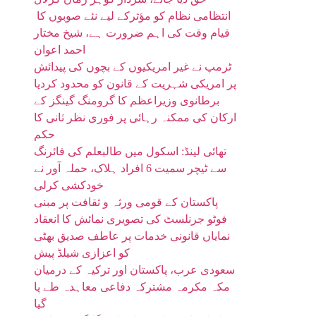
انتظامی نظام کو مؤثرکے لیے نئے صوبوں کا
قیام وقت کی اہم ضرورت ہے، شیخ مختار
احمد اعوان
ٹرمپ نے غیر امریکیوں کے بچوں کی پیدائش
پر امریکی شہریت کے قانون کو محدود کردیا
برطانوی وزیراعظم کا گرومنگ گینگز کے
ارکان کی ممکنہ رہائی پر فوری نظر ثانی کا
حکم
تھائی لینڈ: اسکول میں طالبعلم کی فائرنگ
سے ٹیچر سمیت 6 افراد ہلاک، حملہ آور نے
خودکشی کرلی
پاکستان کے قومی ورثہ و ثقافت پر مبنی
فوٹو جرنلسٹ کی تصویری نمائش کا انعقاد
نمایاں قانونی خدمات پر عاطف صدیق بھٹی
کو اعزازی شیلڈ پیش
سعودی عرب، پاکستان اور ترکیہ کے درمیان
مکہ مکرمہ مشترکہ دفاعی معاہدہ طے پا
گیا