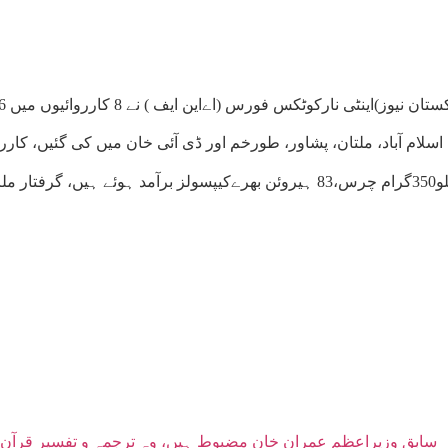
ٹکس فورس (اےاین ایف ) نے 8 کارروائیوں میں 36 کلوسے زائد منشیات برآمد کرلی جبکہ 7 ملزمان گرفتار کرلیے گئے۔
، پشاور، طورخم اور ڈی آئی خان میں کی گئیں، کارروائی کے دوران 6 کلو ہیروئن،3 کلو82 گرام 
سابق وزیراعظم عمران خان مضبوط ہیں، وہ ترجمہ و تفسیر قرآن