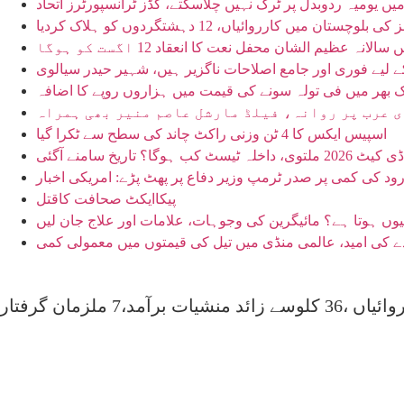
میں یومیہ ردوبدل پر ٹرک نہیں چلاسکتے، گڈز ٹرانسپورٹرز اتحاد
تان میں کارروائیاں، 12 دہشتگردوں کو ہلاک کردیا
لیے فوری اور جامع اصلاحات ناگزیر ہیں، شہیر حیدر سیالوی
 بھر میں فی تولہ سونے کی قیمت میں ہزاروں روپے کا اضافہ
 عرب پر روانہ، فیلڈ مارشل عاصم منیر بھی ہمراہ
اسپیس ایکس کا 4 ٹن وزنی راکٹ چاند کی سطح سے ٹکرا گیا
؟ تاریخ سامنے آگئی
رود کی کمی پر صدر ٹرمپ وزیر دفاع پر پھٹ پڑے: امریکی اخبار
پیکاایکٹ صحافت کاقتل
کیوں ہوتا ہے؟ مائیگرین کی وجوہات، علامات اور علاج جان لیں
ہدے کی امید، عالمی منڈی میں تیل کی قیمتوں میں معمولی کمی
رآمد،7 ملزمان گرفتار