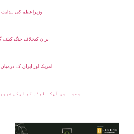
وزیراعظم کی ہدایت پر ایم ڈی کیٹ 2026 ملتوی، داخلہ
ایران کیخلاف جنگ کیلئے گ
امریکا اور ایران کے درمیا
نوجوانوں آپکے لیڈر کو آپکی ضرورت ہے، 27 ستمبر کو اسلام آباد کا رخ کریں گے: سہیل آ