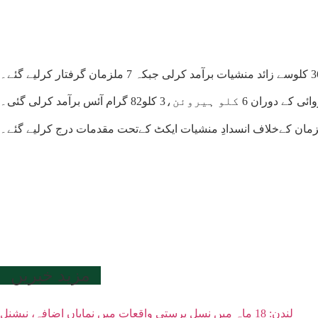
آئس برآمد کرلی گئی۔
مزید خبریں
لندن: 18 ماہ میں نسل پرستی واقعات میں نمایاں اضافہ، نیشنل