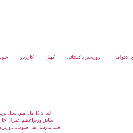
 الاقوامی
اوورسیز پاکستانی
کھیل
کاروبار
شوبز
لندن: 18 ماہ میں نسل پرستی واقعات میں نمایاں اضافہ، نیشنل ہیلتھ سروس کا انکشاف
سابق وزیراعظم عمران خان 
فیلڈ مارشل سے صومالی وزیر دف