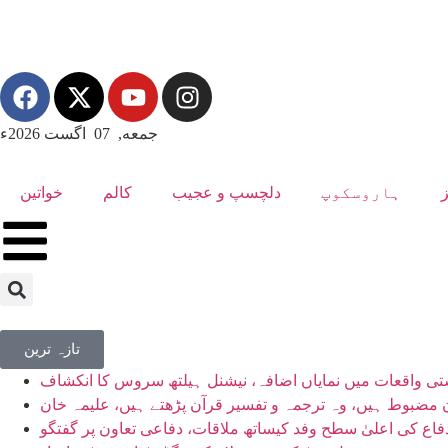
جمعه, 07 اگست 2026ء
ہاروسکوپ
دلچسپ و عجیب
کالم
خواتین
تازہ ترین
مضبوط ہیں، وہ ترجمہ و تفسیر قرآن پڑھتے ہیں، علیمہ خان
اع کی اعلیٰ سطح وفد کیساتھ ملاقات، دفاعی تعاون پر گفتگو