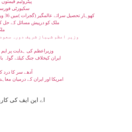
پیٹرولیم قیمتوں 
سکیورٹی فورسز کی بلوچس
کھوہار تحصیل سرائے عالمگیر (گجرات )میں 36 ویں سالانہ عظیم الشان محفل نعت کا انعقاد 12 اگست کو ہوگا
ملک کو درپیش مسائل کے حل کے 
ملک
وزیر اعظم شہباز شریف دورہ سعودی
وزیراعظم کی ہدایت پر ایم ڈی کیٹ 2026 ملتوی، داخلہ ٹیسٹ کب ہوگا
ایران کیخلاف جنگ کیلئے گولہ با
آدھے سر کا درد 
امریکا اور ایران کے درمیان معا
اے این ایف کی کارروائیاں ،36 کلوسے زائد منشیات ب