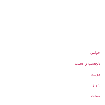
خواتین
دلچسپ و عجیب
موسم
شوبز
صحت