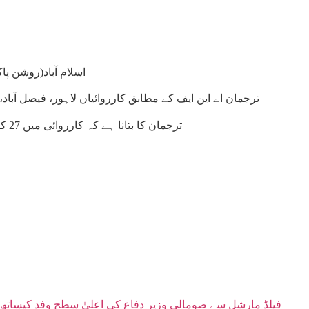
اسلام آباد(روشن پاکستان نیوز)اینٹی نارکو
ترجمان اے این ایف کے مطابق کارروائیاں لاہور، فیصل آباد، اسلام آباد، ملتان
ترجمان کا بتانا ہے کہ کارروائی میں 27 کلو350گرام چرس،83 ہیروئن بھرےکیپسولز برآمد ہوئے ہیں، گرفتار ملزمان کےخلاف انسدادِ منشیات ایکٹ کےتحت مقدمات درج کرلیے گئے۔
فیلڈ مارشل سے صومالی وزیر دفاع کی اعلیٰ سطح وفد کیساتھ