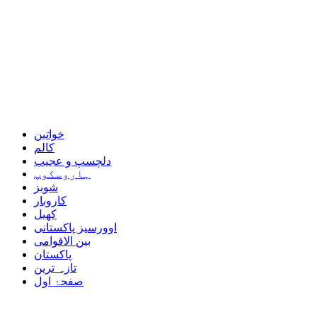
خواتین
کالم
دلچسپ و عجیب
ہاروسکوپ
شوبز
کاروبار
کھیل
اوورسیز پاکستانی
بین الاقوامی
پاکستان
تازہ ترین
صفحۂ اول