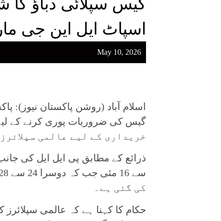
گیس سپلائی دباؤ کا شک
اسپاٹ ایل این جی مارک
May 10, 2026
اسلام آباد (روشن پاکستان نیوز): پا
خریداری کے لیے عالمی سپلائرز 
کی گئی ہے۔