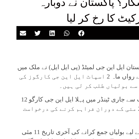
ار؟ پاکستان نے دوبارہ
یٹ کا رخ کر لیا
کستان ایل این جی لمیٹڈ (پی ایل ایل) نے ملک میں
گیس کی ضروریات پوری کرنے کے لیے رواں ماہ 2 اسپاٹ ایل این جی کارگوز کی
سے بولیاں طلب کر لی ہیں۔
ذرائع کے مطابق پی ایل ایل کی جانب سے جاری ٹینڈر میں پہلا ایل این جی کارگو 12
سے 16 مئی جب کہ دوسرا 24 سے 28 مئی کے دوران فراہم کرنے کی درخواست
حکام کا کہنا ہے کہ عالمی سپلائرز کے لیے بولیاں جمع کرانے کی آخری تاریخ 11 مئی