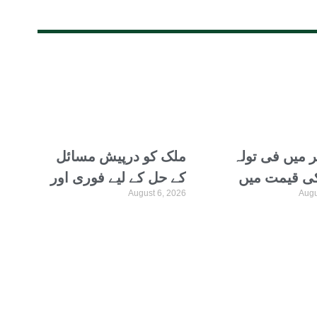
 میں فی تولہ
ملک کو درپیش مسائل
ی قیمت میں
کے حل کے لیے فوری اور
August 6, 2026
Augu
روپے کا اضافہ
جامع اصلاحات ناگزیر
ہیں، شہیر حیدر سیالوی