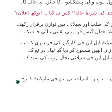
ہونے والی پیشکشوں کا جائزہ لیا جائے گا۔
 کی شرط عائد‘‘ کس نے کیا یہ انوکھا اعلان؟
س کی طلب اور سپلائی میں توازن برقرار رکھنے
 بلا تعطل گیس فراہمی یقینی بنائی جا سکے۔
اٹ ایل این جی کارگوز کی خریداری کے لیے
اں انھیں منسوخ کر دیا گیا تھا۔ ذرائع کے
یل این جی سپلائی بحال ہونے کی امید کے
 نے دوبارہ اسپاٹ ایل این جی مارکیٹ کا رخ