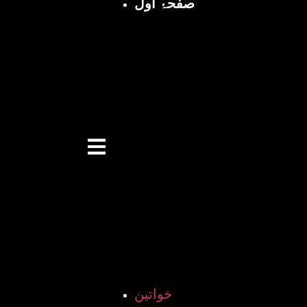
صفحۂ اول
خواتین