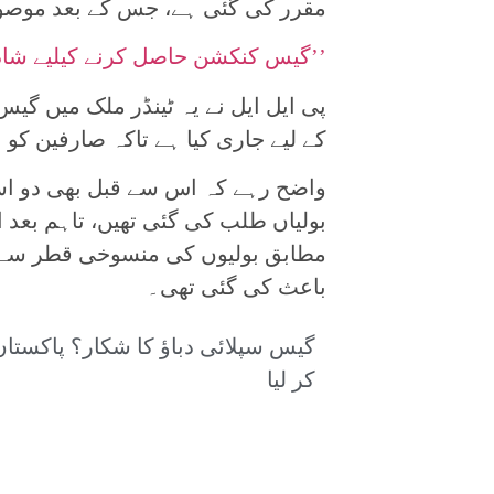
مقرر کی گئی ہے، جس کے بعد موصول 
’’گیس کنکشن حاصل کرنے کیلیے شادی
پی ایل ایل نے یہ ٹینڈر ملک میں گی
کے لیے جاری کیا ہے تاکہ صارفین کو
واضح رہے کہ اس سے قبل بھی دو اسپ
بولیاں طلب کی گئی تھیں، تاہم بعد از
مطابق بولیوں کی منسوخی قطر سے ا
باعث کی گئی تھی۔
گیس سپلائی دباؤ کا شکار؟ پاکستان
کر لیا