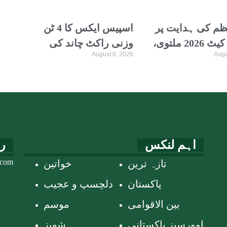
ظم کی ہدایت پر
اسپیس ایکس کا 4 ٹن
ایم ڈی کیٹ 2026 ملتوی،
وزنی راکٹ چاند کی
August 6, 2026
Augu
ٹیسٹ کب ہوگا؟
سطح سے ٹکرا گیا
امنے آگئی
اہم لنکس
ر
.com
تازہ ترین
خواتین
پاکستان
دلچسپ و عجیب
بین الاقوامی
موسم
اوورسیز پاکستانی
شوبز