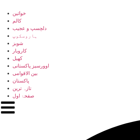
خواتین
کالم
دلچسپ و عجیب
ہاروسکوپ
شوبز
کاروبار
کھیل
اوورسیز پاکستانی
بین الاقوامی
پاکستان
تازہ ترین
صفحۂ اول