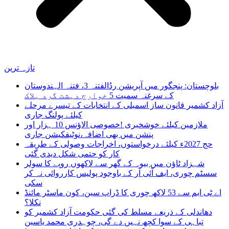
تازہ ترین
بلوچستان: پنجگور میں آپریشن ردُالفتنہ 3، فتنہ الہندوستان
کے سرغنہ سمیت 5 خوارج دہشت گرد ہلاک
آزاد کشمیر قانون ساز اسمبلی کے انتخابات کے تیسرے مرحلے
کیلئے پولنگ جاری
ملازمین کیلئے خوشخبری !خصوصی الاؤنس 10 ہزار اور
پنشن میں بھی اضافہ،نوٹیفکیشن جاری
حج 2027ء کیلئے درخواستوں، اخراجات وصولی کے طریقہ
کار کو حتمی شکل دیدی گئی
شہزاد ٹاؤن میں بیوہ کے گھر سے لاکھوں روپے کا سولر
سسٹم چوری، ایف آئی آر کے باوجود پولیس کارروائی نہ کر
سکی
اے ٹی ایم سے 53 لاکھ چوری کا ڈراپ سین، کون ماسٹر مائنڈ
نکلا؟
دھاندلی کے ذریعے مسلط کی گئی حکومت آزاد کشمیر کو
تباہی کے سوا کچھ نہیں دے گی، چوہدری محمد یاسین