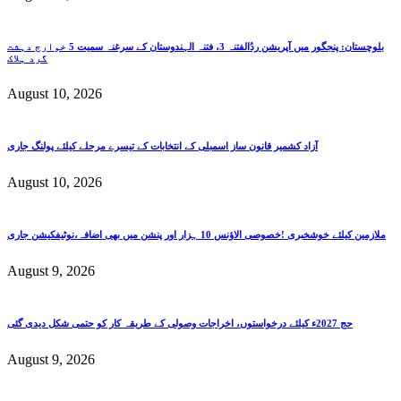
بلوچستان: پنجگور میں آپریشن ردُالفتنہ 3، فتنہ الہندوستان کے سرغنہ سمیت 5 خوارج دہشت
گرد ہلاک
August 10, 2026
آزاد کشمیر قانون ساز اسمبلی کے انتخابات کے تیسرے مرحلے کیلئے پولنگ جاری
August 10, 2026
ملازمین کیلئے خوشخبری !خصوصی الاؤنس 10 ہزار اور پنشن میں بھی اضافہ،نوٹیفکیشن جاری
August 9, 2026
حج 2027ء کیلئے درخواستوں، اخراجات وصولی کے طریقہ کار کو حتمی شکل دیدی گئی
August 9, 2026