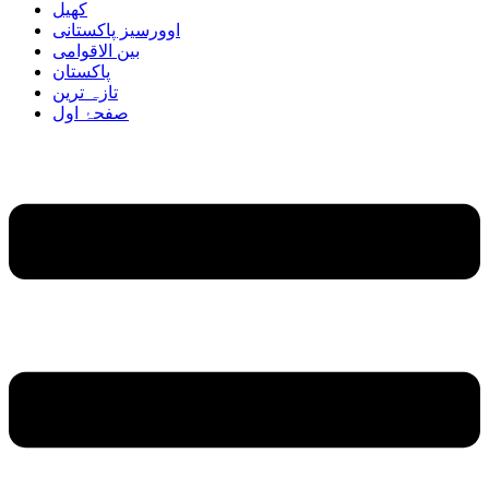
کھیل
اوورسیز پاکستانی
بین الاقوامی
پاکستان
تازہ ترین
صفحۂ اول