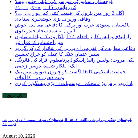
بلوچستان، سکیورٹی فورسز کی انٹیلی جنس بیسڈ
کارروائیاں، 15 دہشتگرد ہلاک
اگلے 2 روز میں پٹرول کی قیمت کتنی کم ہو رہی ہے؟
وفاقی وزیر نے بڑی خوشخبری سنا دی
پاکستان، سعودی عرب اور ترکیہ کا دفاعی معاہدہ خوش
آئین ہے، سید سجاد حیدر نقوی
راولپنڈی پولیس کا بڑا اقدام، 72 اہلکاروں کے تبادلے، تھانوں
میں احتساب کا عمل تیز
دفاعی معاہدے کی تقریب، اے پی پی کی شاندار کارکردگی پر
سبین عثمان خٹک کا عملے کو خراجِ تحسین
لکی مروت؛ پولیس رائیڈراسکواڈ پرنامعلوم افراد کی فائرنگ،
ایک اہلکار شہید، دوسرا زخمی
جماعت اسلامی کا 16 اگست کو چاروں صوبوں میں بیک
وقت دھرنے دینے کا اعلان
بادل پھر برس پڑے،محکمہ موسمیات نے بڑی پیشگوئی کردی
تازہ ترین
بلوچستان: پنجگور میں آپریشن ردُالفتنہ 3، فتنہ الہندوستان کے سرغنہ سمیت 5 خوارج دہشت
گرد ہلاک
August 10, 2026