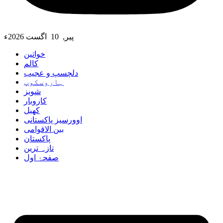
پیر, 10 اگست 2026ء
خواتین
کالم
دلچسپ و عجیب
ہاروسکوپ
شوبز
کاروبار
کھیل
اوورسیز پاکستانی
بین الاقوامی
پاکستان
تازہ ترین
صفحۂ اول