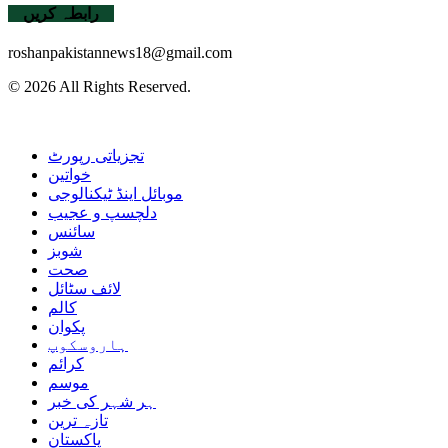
رابطہ کریں
roshanpakistannews18@gmail.com
© 2026 All Rights Reserved.
تجزیاتی رپورٹ
خواتین
موبائل اینڈ ٹیکنالوجی
دلچسپ و عجیب
سائنس
شوبز
صحت
لائف سٹائل
کالم
پکوان
ہاروسکوپ
کرائم
موسم
ہر شہر کی خبر
تازہ ترین
پاکستان