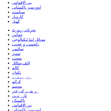
بین الاقوامی
اوورسیز پاکستانی
سیاست
کاروبار
کھیل
تجزیاتی رپورٹ
خواتین
موبائل اینڈ ٹیکنالوجی
دلچسپ و عجیب
سائنس
شوبز
صحت
لائف سٹائل
کالم
پکوان
ہاروسکوپ
کرائم
موسم
ہر شہر کی خبر
تازہ ترین
پاکستان
بین الاقوامی
اوورسیز پاکستانی