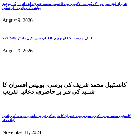
شہزاد ٹاؤن میں بیوہ کے گھر سے لاکھوں روپے کا سولر سسٹم چوری، ایف آئی آر کے باوجود
پولیس کارروائی نہ کر سکی
August 9, 2026
اے ٹی ایم سے 53 لاکھ چوری کا ڈراپ سین، کون ماسٹر مائنڈ نکلا؟
August 9, 2026
کانسٹیبل محمد شریف کی برسی، پولیس افسران کا
شہید کی قبر پر حاضری، دعائیہ تقریب
کانسٹیبل محمد شریف کی برسی پولیس افسران کا شہید کی قبر پر حاضری،درجات کی بلندی
کیلئے دعا
November 11, 2024