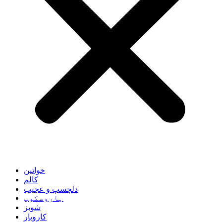
خواتین
کالم
دلچسپ و عجیب
ہاروسکوپ
شوبز
کاروبار