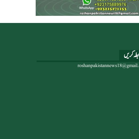
بطہ کریں
roshanpakistannews18@gmail