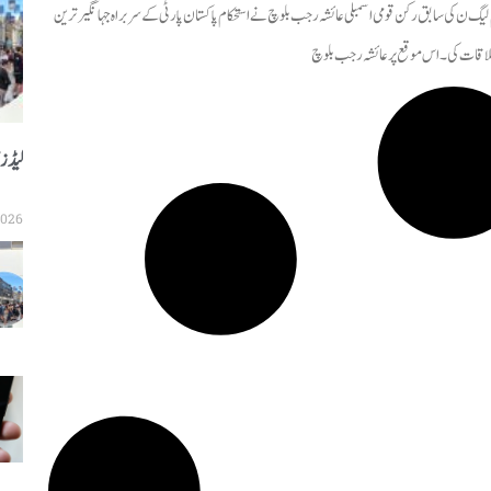
لیگ ن کی سابق رکن قومی اسمبلی عائشہ رجب بلوچ نے استحکام پاکستان پارٹی کے سربراہ جہانگیر ترین
اقات کی ۔ اس موقع پر عائشہ رجب بلوچ
لیڈز 
2026