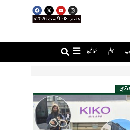
هفته, 08 اگست 2026ء
جیب
کالم
خواتین
زہ ترین