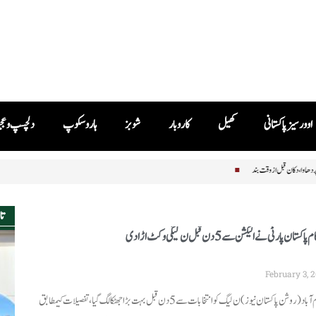
اوورسیز پاکستانی
کھیل
کاروبار
شوبز
ہاروسکوپ
دلچسپ و ع
م کا میک اپ اسٹور پر دھاوا، دکان قبل از وقت بند
تا
پاکستان پارٹی نے الیکشن سے 5 دن قبل ن لیگی وکٹ اڑا دی
February 3, 
اسلام آباد (روشن پاکستان نیوز )ن لیگ کو انتخابات سے 5 دن قبل بہت بڑا جھٹکا لگ گیا ، تفصیلات کیمطابق