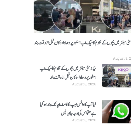
سٹی سینٹر میں بچوں کے ہجوم کا میک اپ اسٹور پر دھاوا، دکان قبل از وقت بند
August 8, 
لیڈز سٹی سینٹر میں بچوں کے ہجوم کا میک اپ
اسٹور پر دھاوا، دکان قبل از وقت بند
August 8, 2026
کیا آپ کا واٹس ایپ اکاؤنٹ اچانک بند ہوگیا
ہے؟ تو اس کی وجہ جان لیں
August 8, 2026