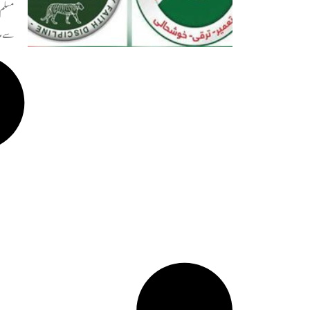
مسلم 
سے مل