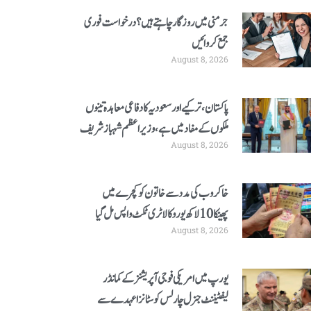
جرمنی میں روزگار چاہتے ہیں؟ درخواست فوری
جمع کروائیں
August 8, 2026
پاکستان، ترکیے اور سعودیہ کا دفاعی معاہدہ تینوں
ملکوں کےمفاد میں ہے، وزیراعظم شہبازشریف
August 8, 2026
خاکروب کی مدد سے خاتون کو کچرے میں
پھینکا 10 لاکھ یورو کا لاٹری ٹکٹ واپس مل گیا
August 8, 2026
یورپ میں امریکی فوجی آپریشنز کے کمانڈر
لیفٹیننٹ جنرل چارلس کوسٹانزا عہدے سے