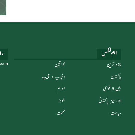
اہم لنکس
را
تازہ ترین
خواتین
.com
پاکستان
دلچسپ و عجیب
بین الاقوامی
موسم
اوورسیز پاکستانی
شوبز
سیاست
صحت