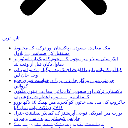
تازہ ترین
مکہ معاہدہ سعودیہ، پاکستان اور ترکیے کے محفوظ
مستقبل کی ضمانت ہے: بلاول
لیڈز سٹی سینٹر میں بچوں کے ہجوم کا میک اپ اسٹور پر
دھاوا، دکان قبل از وقت بند
کیا آپ کا واٹس ایپ اکاؤنٹ اچانک بند ہوگیا ہے؟ تو اس کی
وجہ جان لیں
جرمنی میں روزگار چاہتے ہیں؟ درخواست فوری جمع
کروائیں
پاکستان، ترکیے اور سعودیہ کا دفاعی معاہدہ تینوں ملکوں
کےمفاد میں ہے، وزیراعظم شہبازشریف
خاکروب کی مدد سے خاتون کو کچرے میں پھینکا 10 لاکھ یورو
کا لاٹری ٹکٹ واپس مل گیا
یورپ میں امریکی فوجی آپریشنز کے کمانڈر لیفٹیننٹ جنرل
چارلس کوسٹانزا عہدے سے برطرف
کیا سسٹم کو ری سیٹ کرنے کی ضرورت ہے ؟