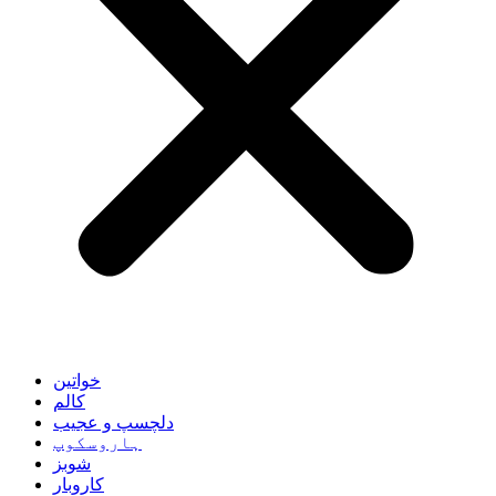
خواتین
کالم
دلچسپ و عجیب
ہاروسکوپ
شوبز
کاروبار