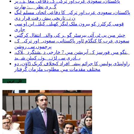
پاکستان، سعودی عرب اور ترکیے کے دفاعی معاہدے پر
گہری نظر ہے: بھارت
پاکستان، سعودی عرب اور ترکیہ کا دفاعی اتحاد، مسلم لیگ
ن نے تاریخی پیش رفت قرار دی
قومی کرکٹرز کو بیرون ملک لیگز کھیلنے کیلئے این او سی
جاری
چیئر مین پی ٹی آئی بیرسٹر گوہر کی والدہ انتقال کرگئیں
سعودی عرب کا کنگڈم ٹاور پاکستانی، سعودیہ اور ترکیہ کے
پرچموں سے روشن
ہنگو میں فورسز کے آپریشن میں 7 خارجی دہشتگرد ہلاک،
بہادری سے لڑتے ہوئے کیپٹن شہید
راولپنڈی پولیس کا جرائم پیشہ افراد کیخلاف کریک ڈاؤن، دو
مختلف مقدمات میں مطلوب ملزمان گرفتار
تازہ ترین