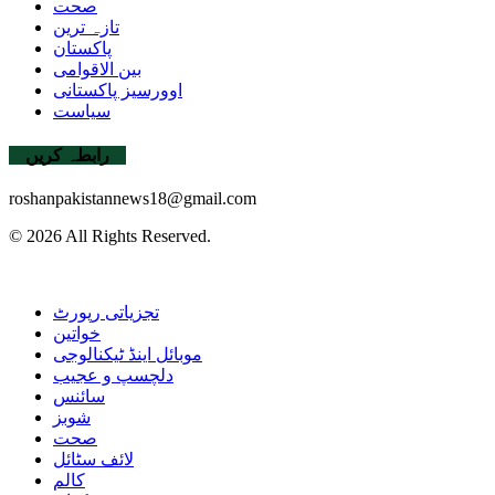
صحت
تازہ ترین
پاکستان
بین الاقوامی
اوورسیز پاکستانی
سیاست
رابطہ کریں
roshanpakistannews18@gmail.com
© 2026 All Rights Reserved.
تجزیاتی رپورٹ
خواتین
موبائل اینڈ ٹیکنالوجی
دلچسپ و عجیب
سائنس
شوبز
صحت
لائف سٹائل
کالم