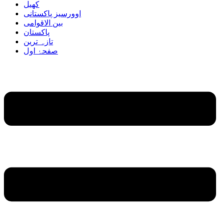
کھیل
اوورسیز پاکستانی
بین الاقوامی
پاکستان
تازہ ترین
صفحۂ اول