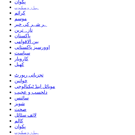
پکوان
ہاروسکوپ
کرائم
موسم
ہر شہر کی خبر
تازہ ترین
پاکستان
بین الاقوامی
اوورسیز پاکستانی
سیاست
کاروبار
کھیل
تجزیاتی رپورٹ
خواتین
موبائل اینڈ ٹیکنالوجی
دلچسپ و عجیب
سائنس
شوبز
صحت
لائف سٹائل
کالم
پکوان
ہاروسکوپ