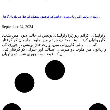
راولپنڈی، پولیس کارروائیاں،چوری، زیادتی کی کوشش، منشیات اور قتل کے ملزمان گرفتار
September 24, 2024
راولپنڈی (کرائم رپورٹر) راولپنڈی پولیس نے حالیہ دنوں میں متعدد
کارروائیاں کرتے ہوئے مختلف جرائم میں ملوث ملزمان کو گرفتار
کیا ہے۔ پہلی کارروائی میں، وارث خان پولیس نے چوری کی
وارداتوں میں ملوث دو ملزمان، عبداللہ اور عنزلہ، کو گرفتار کیا۔
ان کے قبضے سے چوری شدہ دو بیٹریاں