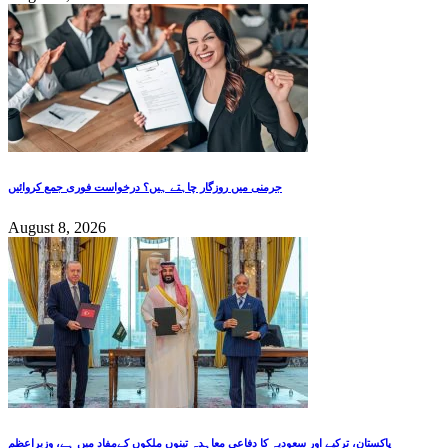
جرمنی میں روزگار چاہتے ہیں؟ درخواست فوری جمع کروائیں
August 8, 2026
پاکستان، ترکیے اور سعودیہ کا دفاعی معاہدہ تینوں ملکوں کےمفاد میں ہے، وزیراعظم