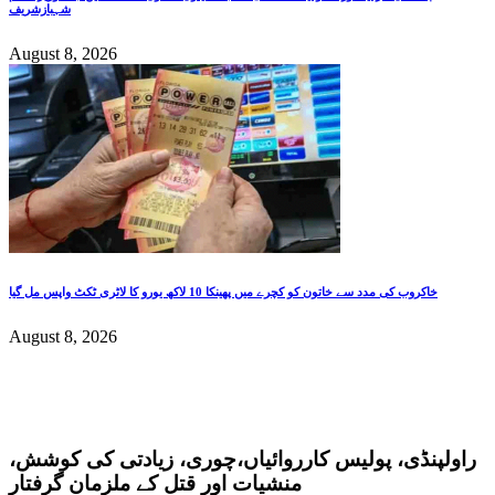
شہبازشریف
August 8, 2026
خاکروب کی مدد سے خاتون کو کچرے میں پھینکا 10 لاکھ یورو کا لاٹری ٹکٹ واپس مل گیا
August 8, 2026
راولپنڈی، پولیس کارروائیاں،چوری، زیادتی کی کوشش،
منشیات اور قتل کے ملزمان گرفتار