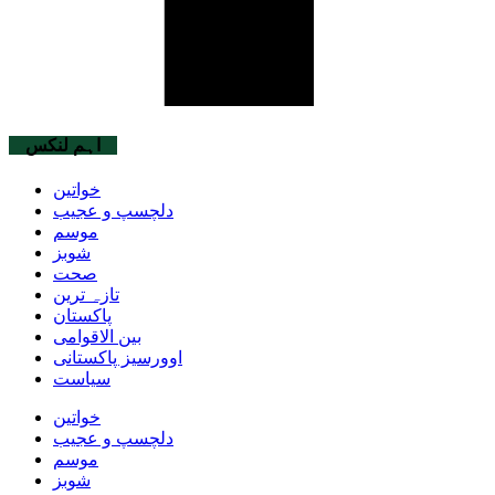
اہم لنکس
خواتین
دلچسپ و عجیب
موسم
شوبز
صحت
تازہ ترین
پاکستان
بین الاقوامی
اوورسیز پاکستانی
سیاست
خواتین
دلچسپ و عجیب
موسم
شوبز