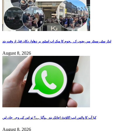
لیڈز سٹی سینٹر میں بچوں کے ہجوم کا میک اپ اسٹور پر دھاوا، دکان قبل از وقت بند
August 8, 2026
کیا آپ کا واٹس ایپ اکاؤنٹ اچانک بند ہوگیا ہے؟ تو اس کی وجہ جان لیں
August 8, 2026