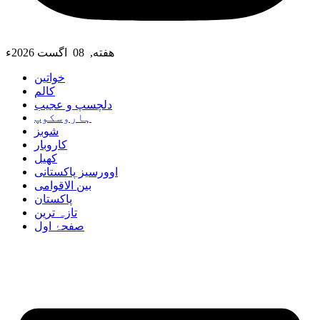
هفته, 08 اگست 2026ء
خواتین
کالم
دلچسپ و عجیب
ہاروسکوپ
شوبز
کاروبار
کھیل
اوورسیز پاکستانی
بین الاقوامی
پاکستان
تازہ ترین
صفحۂ اول