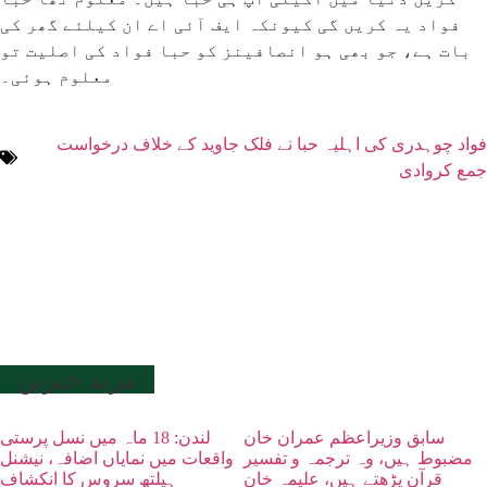
فواد یہ کریں گی کیونکہ ایف آئی اے ان کیلئے گھر کی
بات ہے، جو بھی ہو انصافینز کو حبا فواد کی اصلیت تو
معلوم ہوئی۔
فواد چوہدری کی اہلیہ حبا نے فلک جاوید کے خلاف درخواست
جمع کروادی
مزید خبریں
سابق وزیراعظم عمران خان
لندن: 18 ماہ میں نسل پرستی
مضبوط ہیں، وہ ترجمہ و تفسیر
واقعات میں نمایاں اضافہ، نیشنل
قرآن پڑھتے ہیں، علیمہ خان
ہیلتھ سروس کا انکشاف