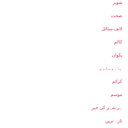
شوبز
صحت
لائف سٹائل
کالم
پکوان
ہاروسکوپ
کرائم
موسم
ہر شہر کی خبر
تازہ ترین