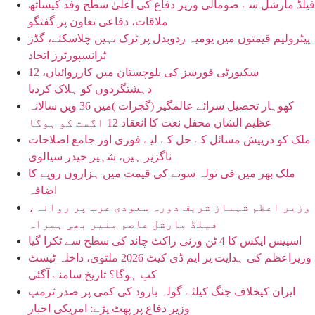
فیلڈ مارشل سے صومالی وزیر دفاع کی اعلیٰ سطح وفد کیساتھ
ملاقات، دفاعی تعاون پر گفتگو
پیٹرولیم قیمتوں میں یومیہ ردوبدل پر ٹرک نہیں چلاسکتے، گڈز
ٹرانسپورٹرز اتحاد
سکیورٹی فورسز کی بلوچستان میں کارروائیاں، 12
دہشتگردوں کو ہلاک کردیا
کھوہار تحصیل سرائے عالمگیر (گجرات )میں 36 ویں سالانہ
عظیم الشان محفل نعت کا انعقاد 12 اگست کو ہوگا
ملک کو درپیش مسائل کے حل کے لیے فوری اور جامع اصلاحات
ناگزیر ہیں، شہیر حیدر سیالوی
ملک بھر میں فی تولہ سونے کی قیمت میں ہزاروں روپے کا
اضافہ
وزیر اعظم شہباز شریف دورہ سعودی عرب پر روانہ،
فیلڈ مارشل عاصم منیر بھی ہمراہ
اسپیس ایکس کا 4 ٹن وزنی راکٹ چاند کی سطح سے ٹکرا گیا
وزیراعظم کی ہدایت پر ایم ڈی کیٹ 2026 ملتوی، داخلہ ٹیسٹ
کب ہوگا؟ تاریخ سامنے آگئی
ایران کیخلاف جنگ کیلئے گولہ بارود کی کمی پر صدر ٹرمپ
وزیر دفاع پر پھٹ پڑے: امریکی اخبار