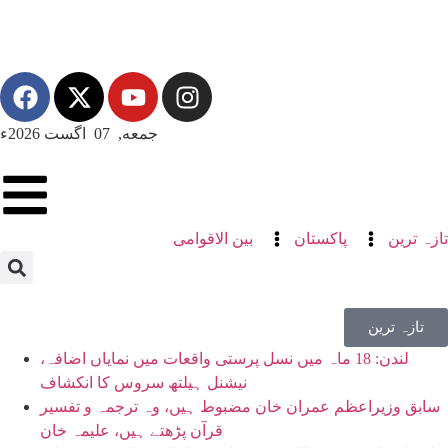
جمعه, 07 اگست 2026ء
تازہ ترین
پاکستان
بین الاقوامی
تازہ ترین
لندن: 18 ماہ میں نسل پرستی واقعات میں نمایاں اضافہ،
نیشنل ہیلتھ سروس کا انکشاف
سابق وزیراعظم عمران خان مضبوط ہیں، وہ ترجمہ و تفسیر
قرآن پڑھتے ہیں، علیمہ خان