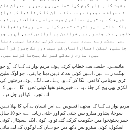
رشوت کا بازار گرم کیا تھا جیبیں بھریں ۔عمران خان
نے عوام سے جھوٹے وعدے کئے۔ ان کا کہنا تھا کہ نواز
شریف کے بدترین مخالفین صرف سیاسی مخالف نہیں تھے
بلکہ ذاتیات پر اترتے تھے، کیا یہ خیبرپختونخوا کا
کلچر ہے کہ جلسوں میں خواتین پر آوازیں کسو، آج وہ جو
بھی بھگت رہے ہیں، میں انہیں کوئی بددعا نہیں دینا
چاہتی، لیکن اعمال انسان کو بہت دور تک چھوڑ کر آتے
ہیں، ساری زندگی قبر تک پیچھا کرتے ہیں۔
مانسہرہ جلسے سے خطاب کرتے ہوئے مریم نواز نے کہا کہ آج جو
بھگت رہے ہیں، انہیں کوئی بددعا نہیں دینا چاہتی۔ جو لوگ ملین
ٹری سونامی کا نعرہ لگا کر آئے وہ پہلے سے لگے ہوئے درختوں کی
لکڑی بھی بیچ کر چلتے بنے، ، خیبرپختو نخوا کوئی تجربہ گاہ نہیں کہ
آئے تجربہ کیا اور چل دیے۔
مریم نواز نے کہا کہ مجھے افسوس ہے اس انسان نے آپ کا بھلا نہیں
سوچا، پشاور میٹرو بس چلتی کم اور جلتی زیادہ ہے، جو 10 سال
خیبر پختونخوا میں حکومت کرکے گئے تو وہ کوئی ایک ہسپتال، کوئی
اسکول، کوئی میٹرو بس دکھا دیں جو یہاں کے لوگوں کے لیے بنائی