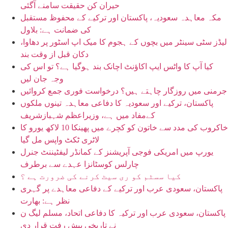
حیران کن حقیقت سامنے آگئی
مکہ معاہدہ سعودیہ، پاکستان اور ترکیے کے محفوظ مستقبل
کی ضمانت ہے: بلاول
لیڈز سٹی سینٹر میں بچوں کے ہجوم کا میک اپ اسٹور پر دھاوا،
دکان قبل از وقت بند
کیا آپ کا واٹس ایپ اکاؤنٹ اچانک بند ہوگیا ہے؟ تو اس کی
وجہ جان لیں
جرمنی میں روزگار چاہتے ہیں؟ درخواست فوری جمع کروائیں
پاکستان، ترکیے اور سعودیہ کا دفاعی معاہدہ تینوں ملکوں
کےمفاد میں ہے، وزیراعظم شہبازشریف
خاکروب کی مدد سے خاتون کو کچرے میں پھینکا 10 لاکھ یورو کا
لاٹری ٹکٹ واپس مل گیا
یورپ میں امریکی فوجی آپریشنز کے کمانڈر لیفٹیننٹ جنرل
چارلس کوسٹانزا عہدے سے برطرف
کیا سسٹم کو ری سیٹ کرنے کی ضرورت ہے ؟
پاکستان، سعودی عرب اور ترکیے کے دفاعی معاہدے پر گہری
نظر ہے: بھارت
پاکستان، سعودی عرب اور ترکیہ کا دفاعی اتحاد، مسلم لیگ ن
نے تاریخی پیش رفت قرار دی