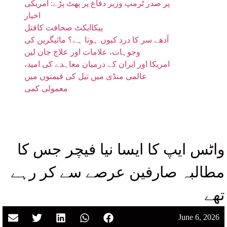
پر صدر ٹرمپ وزیر دفاع پر پھٹ پڑے: امریکی
اخبار
پیکاایکٹ صحافت کاقتل
آدھے سر کا درد کیوں ہوتا ہے؟ مائیگرین کی
وجوہات، علامات اور علاج جان لیں
امریکا اور ایران کے درمیان معاہدے کی امید،
عالمی منڈی میں تیل کی قیمتوں میں
معمولی کمی
واٹس ایپ کا ایسا نیا فیچر جس کا
مطالبہ صارفین عرصے سے کر رہے
تھے
June 6, 2026