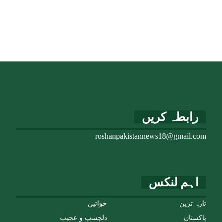
رابطہ کریں
roshanpakistannews18@gmail.com
اہم لنکس
تازہ ترین
خواتین
پاکستان
دلچسپ و عجیب