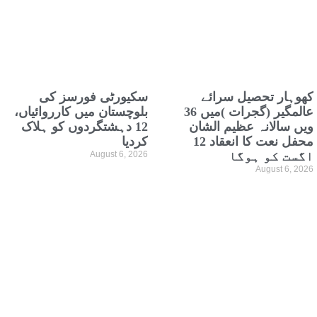
کھوہار تحصیل سرائے
سکیورٹی فورسز کی
عالمگیر (گجرات )میں 36
بلوچستان میں کارروائیاں،
ویں سالانہ عظیم الشان
12 دہشتگردوں کو ہلاک
محفل نعت کا انعقاد 12
کردیا
اگست کو ہوگا
August 6, 2026
August 6, 2026