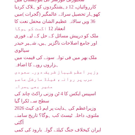
کارروائیاں، 12 دہشتگردوں کو ہلاک کردیا
کھوہار تحصیل سرائے عالمگیر (گجرات )میں
36 ویں سالانہ عظیم الشان محفل نعت کا
انعقاد 12 اگست کو ہوگا
ملک کو درپیش مسائل کے حل کے لیے فوری
اور جامع اصلاحات ناگزیر ہیں، شہیر حیدر
سیالوی
ملک بھر میں فی تولہ سونے کی قیمت میں
ہزاروں روپے کا اضافہ
وزیر اعظم شہباز شریف دورہ سعودی
عرب پر روانہ، فیلڈ مارشل عاصم
منیر بھی ہمراہ
اسپیس ایکس کا 4 ٹن وزنی راکٹ چاند کی
سطح سے ٹکرا گیا
وزیراعظم کی ہدایت پر ایم ڈی کیٹ 2026
ملتوی، داخلہ ٹیسٹ کب ہوگا؟ تاریخ سامنے
آگئی
ایران کیخلاف جنگ کیلئے گولہ بارود کی کمی