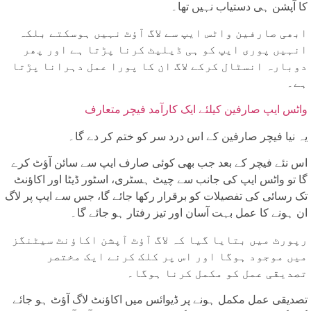
کا آپشن ہی دستیاب نہیں تھا۔
ابھی صارفین واٹس ایپ سے لاگ آؤٹ نہیں ہوسکتے بلکہ
انہیں پوری ایپ کو ہی ڈیلیٹ کرنا پڑتا ہے اور پھر
دوبارہ انسٹال کرکے لاگ ان کا پورا عمل دہرانا پڑتا
ہے۔
واٹس ایپ صارفین کیلئے ایک کارآمد فیچر متعارف
یہ نیا فیچر صارفین کے اس درد سر کو ختم کر دے گا۔
اس نئے فیچر کے بعد جب بھی کوئی صارف ایپ سے سائن آؤٹ کرے
گا تو واٹس ایپ کی جانب سے چیٹ ہسٹری، اسٹور ڈیٹا اور اکاؤنٹ
تک رسائی کی تفصیلات کو برقرار رکھا جائے گا، جس سے ایپ پر لاگ
ان ہونے کا عمل بہت آسان اور تیز رفتار ہو جائے گا۔
رپورٹ میں بتایا گیا کہ لاگ آؤٹ آپشن اکاؤنٹ سیٹنگز
میں موجود ہوگا اور اس پر کلک کرنے ایک مختصر
تصدیقی عمل کو مکمل کرنا ہوگا۔
تصدیقی عمل مکمل ہونے پر ڈیوائس میں اکاؤنٹ لاگ آؤٹ ہو جائے