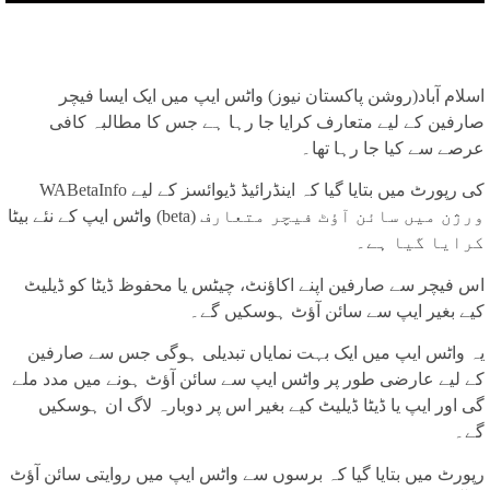
اسلام آباد(روشن پاکستان نیوز) واٹس ایپ میں ایک ایسا فیچر
صارفین کے لیے متعارف کرایا جا رہا ہے جس کا مطالبہ کافی
عرصے سے کیا جا رہا تھا۔
WABetaInfo کی رپورٹ میں بتایا گیا کہ اینڈرائیڈ ڈیوائسز کے لیے
واٹس ایپ کے نئے بیٹا (beta) ورژن میں سائن آؤٹ فیچر متعارف
کرایا گیا ہے۔
اس فیچر سے صارفین اپنے اکاؤنٹ، چیٹس یا محفوظ ڈیٹا کو ڈیلیٹ
کیے بغیر ایپ سے سائن آؤٹ ہوسکیں گے۔
یہ واٹس ایپ میں ایک بہت نمایاں تبدیلی ہوگی جس سے صارفین
کے لیے عارضی طور پر واٹس ایپ سے سائن آؤٹ ہونے میں مدد ملے
گی اور ایپ یا ڈیٹا ڈیلیٹ کیے بغیر اس پر دوبارہ لاگ ان ہوسکیں
گے۔
رپورٹ میں بتایا گیا کہ برسوں سے واٹس ایپ میں روایتی سائن آؤٹ