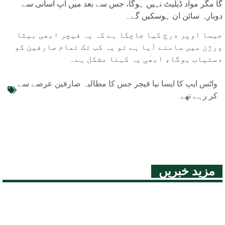
گا مگر مواد ڈیلیٹ نہیں ہوگا، جس سے بعد میں آپ آسانی سے
دوبارہ سائن ان ہوسکیں گے۔
جیسا اوپر درج کیا جاچکا ہے کہ یہ فیچر ابھی بیٹا
ورژن میں سامنے آیا ہے تو یہ کب تک تمام صارفین کو
دستیاب ہوگا، ابھی یہ کہنا مشکل ہے۔
واٹس ایپ کا ایسا نیا فیچر جس کا مطالبہ صارفین عرصے سے
کر رہے تھے
مزید خبریں