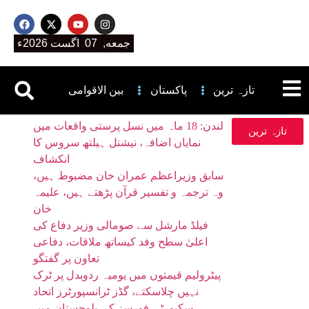
جمعه, 07 اگست 2026ء
تازہ ترین
پاکستان
بین الاقوامی
لندن: 18 ماہ میں نسل پرستی واقعات میں
تازہ ترین
نمایاں اضافہ، نیشنل ہیلتھ سروس کا
انکشاف
سابق وزیراعظم عمران خان مضبوط ہیں،
وہ ترجمہ و تفسیر قرآن پڑھتے ہیں، علیمہ
خان
فیلڈ مارشل سے صومالی وزیر دفاع کی
اعلیٰ سطح وفد کیساتھ ملاقات، دفاعی
تعاون پر گفتگو
پیٹرولیم قیمتوں میں یومیہ ردوبدل پر ٹرک
نہیں چلاسکتے، گڈز ٹرانسپورٹرز اتحاد
سکیورٹی فورسز کی بلوچستان میں