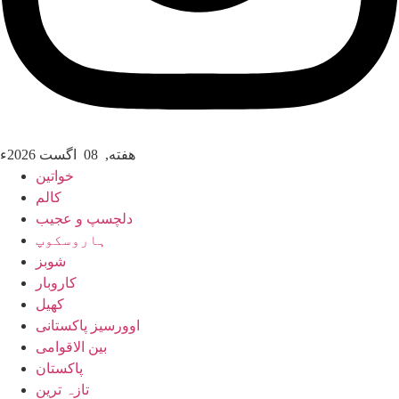
هفته, 08 اگست 2026ء
خواتین
کالم
دلچسپ و عجیب
ہاروسکوپ
شوبز
کاروبار
کھیل
اوورسیز پاکستانی
بین الاقوامی
پاکستان
تازہ ترین