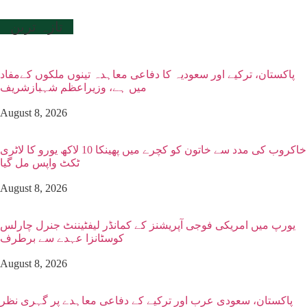
تازہ ترین
پاکستان، ترکیے اور سعودیہ کا دفاعی معاہدہ تینوں ملکوں کےمفاد
میں ہے، وزیراعظم شہبازشریف
August 8, 2026
خاکروب کی مدد سے خاتون کو کچرے میں پھینکا 10 لاکھ یورو کا لاٹری
ٹکٹ واپس مل گیا
August 8, 2026
یورپ میں امریکی فوجی آپریشنز کے کمانڈر لیفٹیننٹ جنرل چارلس
کوسٹانزا عہدے سے برطرف
August 8, 2026
پاکستان، سعودی عرب اور ترکیے کے دفاعی معاہدے پر گہری نظر