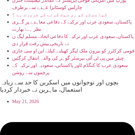
یورپ میں امریکی فوجی آپریشنز کے کمانڈر لیفٹیننٹ جنرل
چارلس کوسٹانزا عہدے سے برطرف
کیا سسٹم کو ری سیٹ کرنے کی ضرورت ہے ؟
پاکستان، سعودی عرب اور ترکیے کے دفاعی معاہدے پر گہری
نظر ہے: بھارت
پاکستان، سعودی عرب اور ترکیہ کا دفاعی اتحاد، مسلم لیگ ن
نے تاریخی پیش رفت قرار دی
قومی کرکٹرز کو بیرون ملک لیگز کھیلنے کیلئے این او سی جاری
چیئر مین پی ٹی آئی بیرسٹر گوہر کی والدہ انتقال کرگئیں
سعودی عرب کا کنگڈم ٹاور پاکستانی، سعودیہ اور ترکیہ کے
پرچموں سے روشن
بچوں اور نوجوانوں میں اسکرین کا حد سے زیادہ
استعمال، ماہرین نے خبردار کردیا
May 21, 2026