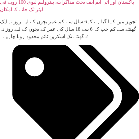
پاکستان اور آئی ایم ایف بجٹ مذاکرات، پیٹرولیم لیوی 100 روپے فی
لیٹر تک جانے کا امکان
تجویز میں کہا گیا ہے کہ6 سال سے کم عمر بچوں کے لیے روزانہ ایک
گھنٹے سے کم جب کہ 6 سے 18 سال کی عمر کے بچوں کے لیے روزانہ
2 گھنٹے تک اسکرین ٹائم محدود ہونا چاہیے۔