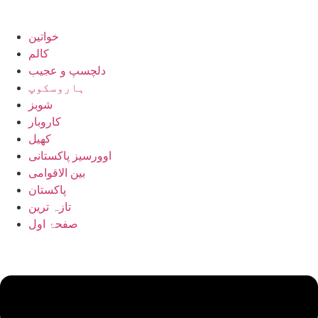
خواتین
کالم
دلچسپ و عجیب
ہاروسکوپ
شوبز
کاروبار
کھیل
اوورسیز پاکستانی
بین الاقوامی
پاکستان
تازہ ترین
صفحۂ اول