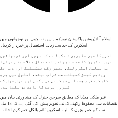
اسلام آباد(روشن پاکستان نیوز) ماہرین نے بچوں اور نوجوانوں میں
اسکرین کے حد سے زیادہ استعمال پر خبردار کردیا۔
امریکا میں ماہرین نے کہا ہے کہ بچوں اور نوجوانوں
میں اسکرین کا حد سے زیادہ استعمال مثلاً سوشل میڈیا
پر مسلسل اسکرولنگ، بغیر رکے ٹیکسٹنگ اور دیر تک
ویڈیو گیمز کھیلنے سے خراب نیند، اسکول میں بری
کارکردگی، جسمانی سرگرمی میں کمی اور میل جول کے
کمزور ہونے کا باعث بن سکتا ہے۔
غیر ملکی میڈیا کے مطابق سرجن جنرل کے مشاورتی بیان میں
نقصانات سے محفوظ رکھنے کےلیے تجویز پیش کی گئی ہے کہ 18 ماہ
سے کم عمر بچوں کے لیے اسکرین ٹائم بالکل ختم کردیا جائے۔