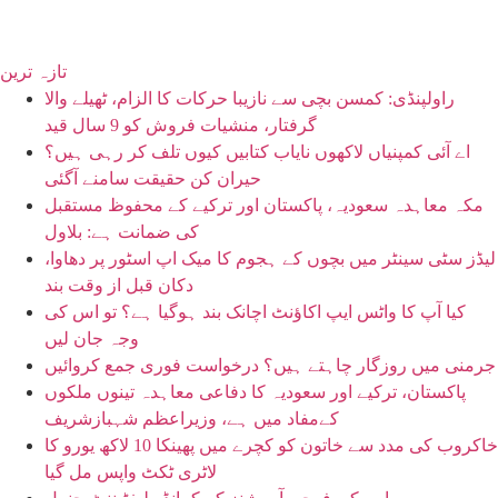
تازہ ترین
راولپنڈی: کمسن بچی سے نازیبا حرکات کا الزام، ٹھیلے والا
گرفتار، منشیات فروش کو 9 سال قید
اے آئی کمپنیاں لاکھوں نایاب کتابیں کیوں تلف کر رہی ہیں؟
حیران کن حقیقت سامنے آگئی
مکہ معاہدہ سعودیہ، پاکستان اور ترکیے کے محفوظ مستقبل
کی ضمانت ہے: بلاول
لیڈز سٹی سینٹر میں بچوں کے ہجوم کا میک اپ اسٹور پر دھاوا،
دکان قبل از وقت بند
کیا آپ کا واٹس ایپ اکاؤنٹ اچانک بند ہوگیا ہے؟ تو اس کی
وجہ جان لیں
جرمنی میں روزگار چاہتے ہیں؟ درخواست فوری جمع کروائیں
پاکستان، ترکیے اور سعودیہ کا دفاعی معاہدہ تینوں ملکوں
کےمفاد میں ہے، وزیراعظم شہبازشریف
خاکروب کی مدد سے خاتون کو کچرے میں پھینکا 10 لاکھ یورو کا
لاٹری ٹکٹ واپس مل گیا