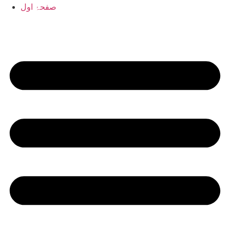
صفحۂ اول