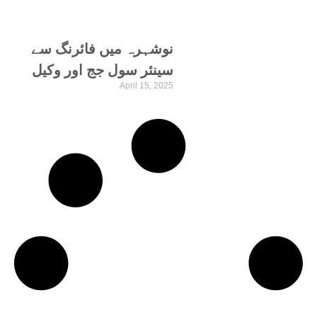
نوشہرہ میں فائرنگ سے
سینئر سول جج اور وکیل
April 15, 2025
جاں بحق