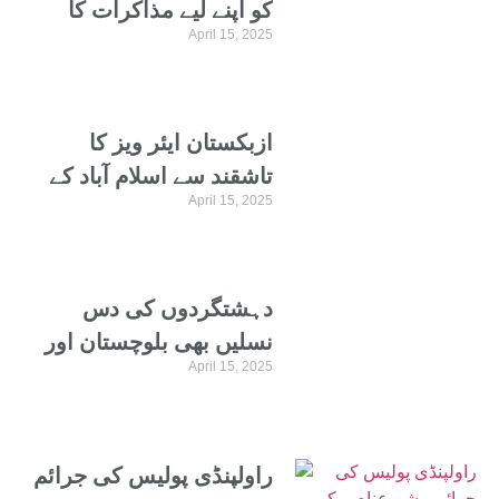
کو اپنے لیے مذاکرات کا
April 15, 2025
اختیار نہیں دیا ، بیرسٹر
گوہر
ازبکستان ایئر ویز کا
تاشقند سے اسلام آباد کے
April 15, 2025
لیے ہفتہ وار پرواز کا آغاز
دہشتگردوں کی دس
نسلیں بھی بلوچستان اور
April 15, 2025
پاکستان کا کچھ نہیں بگاڑ
سکتیں، آرمی چیف
راولپنڈی پولیس کی جرائم