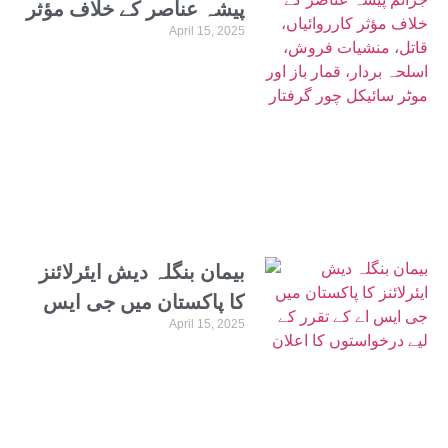
پیشہ عناصر کے خلاف مؤثر
April 15, 2025
کارروائیاں، قاتل، منشیات
فروش، اسلحہ بردار، قمار
باز اور موٹر سائیکل چور
گرفتار
بیمان بنگلہ دیش ایئرلائنز
کا پاکستان میں جی ایس
April 15, 2025
اے کے تقرر کے لیے
درخواستوں کا اعلان