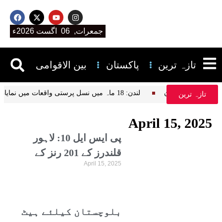
جمعرات, 06 اگست 2026ء
تازہ ترین
پاکستان
بین الاقوامی
ن پڑھتے ہیں، علیمہ خان
لندن: 18 ماہ میں نسل پرستی واقعات میں نمایاں اضافہ، نیشنل ہیلتھ سروس کا انکشاف
تازہ ترین
April 15, 2025
پی ایس ایل 10: لاہور
قلندرز کے 201 رنز کے
April 15, 2025
جواب میں کراچی کنگز 136
پر ڈھیر
بلوچستان کیلئے ہیٹ