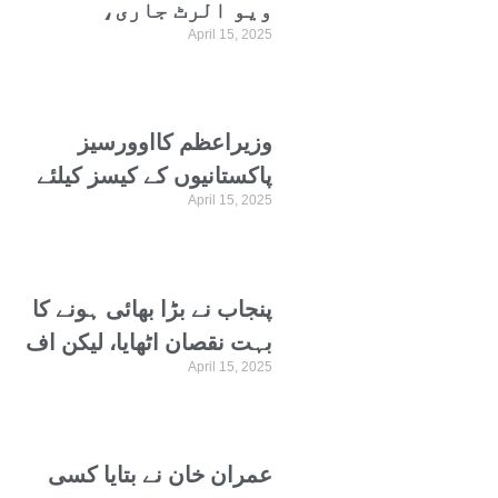
ویو الرٹ جاری،
April 15, 2025
متعلقہ اداروں کو
الرٹ رہنے کی ہدایت
وزیراعظم کااوورسیز
پاکستانیوں کے کیسز کیلئے
April 15, 2025
خصوصی عدالتیں قائم کرنے
کااعلان
پنجاب نے بڑا بھائی ہونے کا
بہت نقصان اٹھایا، لیکن اف
April 15, 2025
نہیں کی، خواجہ سعد
رفیق
عمران خان نے بتایا کسی