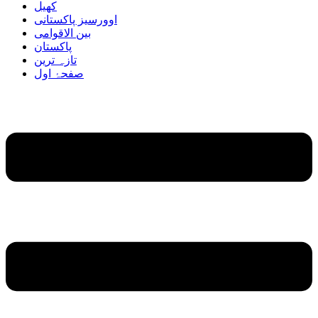
کھیل
اوورسیز پاکستانی
بین الاقوامی
پاکستان
تازہ ترین
صفحۂ اول