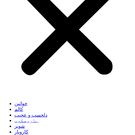
خواتین
کالم
دلچسپ و عجیب
ہاروسکوپ
شوبز
کاروبار