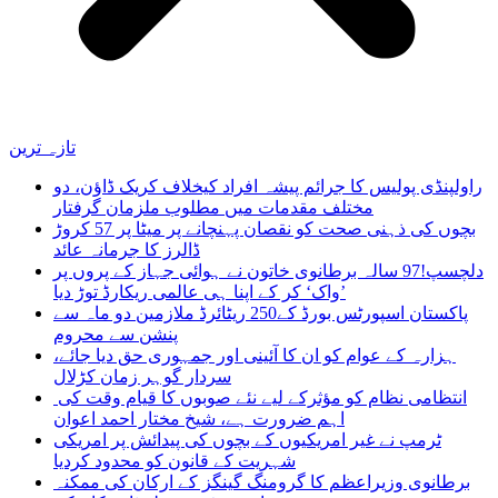
تازہ ترین
راولپنڈی پولیس کا جرائم پیشہ افراد کیخلاف کریک ڈاؤن، دو
مختلف مقدمات میں مطلوب ملزمان گرفتار
بچوں کی ذہنی صحت کو نقصان پہنچانے پر میٹا پر 57 کروڑ
ڈالرز کا جرمانہ عائد
دلچسپ!97 سالہ برطانوی خاتون نے ہوائی جہاز کے پروں پر
’واک‘ کر کے اپنا ہی عالمی ریکارڈ توڑ دیا
پاکستان اسپورٹس بورڈ کے250 ریٹائرڈ ملازمین دو ماہ سے
پنشن سے محروم
ہزارہ کے عوام کو ان کا آئینی اور جمہوری حق دیا جائے،
سردار گوہر زمان کڑلال
انتظامی نظام کو مؤثرکے لیے نئے صوبوں کا قیام وقت کی
اہم ضرورت ہے، شیخ مختار احمد اعوان
ٹرمپ نے غیر امریکیوں کے بچوں کی پیدائش پر امریکی
شہریت کے قانون کو محدود کردیا
برطانوی وزیراعظم کا گرومنگ گینگز کے ارکان کی ممکنہ