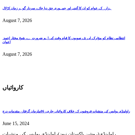
ہزارہ کے عوام کو ان کا آئینی اور جمہوری حق دیا جائے، سردار گوہر زمان کڑلال
August 7, 2026
انتظامی نظام کو مؤثرکے لیے نئے صوبوں کا قیام وقت کی اہم ضرورت ہے، شیخ مختار احمد
اعوان
August 7, 2026
کاروائیاں
راولپنڈی پولیس کی منشیات فروشوں کے خلاف کاروائیاں جاری، 06ملزمان گرفتار، مقدمات درج
June 15, 2024
راولپنڈی(روشن پاکستان نیوز)راولپنڈی پولیس کی منشیات