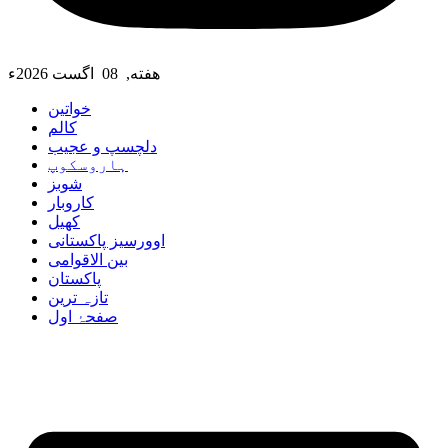
هفته, 08 اگست 2026ء
خواتین
کالم
دلچسپ و عجیب
ہاروسکوپ
شوبز
کاروبار
کھیل
اوورسیز پاکستانی
بین الاقوامی
پاکستان
تازہ ترین
صفحۂ اول