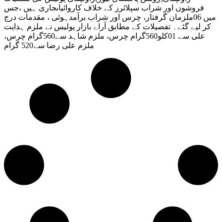
فروشوں اور شراب سپلائرز کے خلاف کاروائیاںجاری ہیں ،جس
میں 06ملزمان گرفتار، چرس اور شراب برآمدہوئی ، مقدمات درج
کر لیے گئے۔ تفصیلات کے مطابق آراے بازار پولیس نے ملزم ہدایت
علی سے 01کلو560گرام چرس، ملزم شاہد سے560گرام چرس،
ملزم علی رضا سے520 گرام