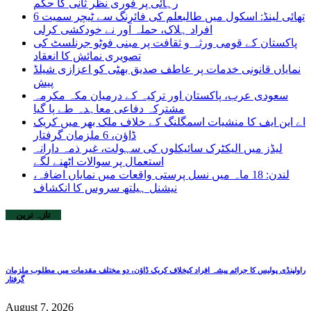
رہائی پر فوری نظر ثانی کا حکم
تھائی لینڈ: اسکول میں طالبعلم کی فائرنگ سے ٹیچر سمیت 6
افراد ہلاک، حملہ آور نے خودکشی کرلی
پاکستان کے قومی ورثہ و ثقافت پر مبنی فوٹو جرنلسٹ کی
تصویری نمائش کا انعقاد
نمایاں قانونی خدمات پر عاطف صدیق بھٹی کو اعزازی شیلڈ
پیش
سعودی عرب، پاکستان اور ترکیہ کے درمیان مکہ مکرمہ
مشترکہ دفاعی معاہدہ طے پا گیا
اے این ایف کا منشیات اسمگلنگ کے خلاف ملک بھر میں کریک
ڈاؤن، 6 ملزمان گرفتار
لیڈز میں الیکٹرک سائیکلوں کی سہولت، غیر ذمہ دارانہ
استعمال پر سوالات اٹھنے لگے
لندن: 18 ماہ میں نسل پرستی واقعات میں نمایاں اضافہ،
نیشنل ہیلتھ سروس کا انکشاف
تازہ ترین
راولپنڈی پولیس کا جرائم پیشہ افراد کیخلاف کریک ڈاؤن، دو مختلف مقدمات میں مطلوب ملزمان
گرفتار
August 7, 2026