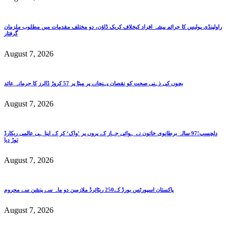
راولپنڈی پولیس کا جرائم پیشہ افراد کیخلاف کریک ڈاؤن، دو مختلف مقدمات میں مطلوب ملزمان
گرفتار
August 7, 2026
بچوں کی ذہنی صحت کو نقصان پہنچانے پر میٹا پر 57 کروڑ ڈالرز کا جرمانہ عائد
August 7, 2026
دلچسپ!97 سالہ برطانوی خاتون نے ہوائی جہاز کے پروں پر ’واک‘ کر کے اپنا ہی عالمی ریکارڈ
توڑ دیا
August 7, 2026
پاکستان اسپورٹس بورڈ کے250 ریٹائرڈ ملازمین دو ماہ سے پنشن سے محروم
August 7, 2026