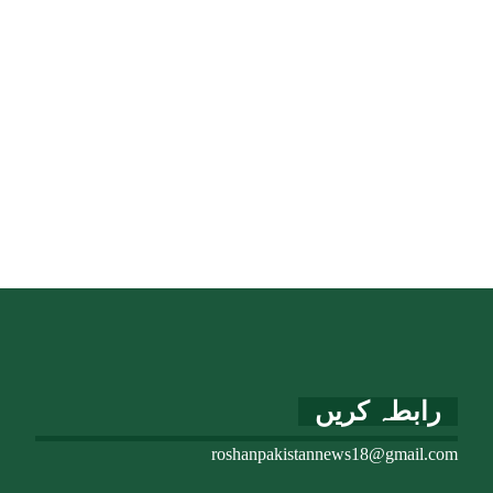
رابطہ کریں
roshanpakistannews18@gmail.com