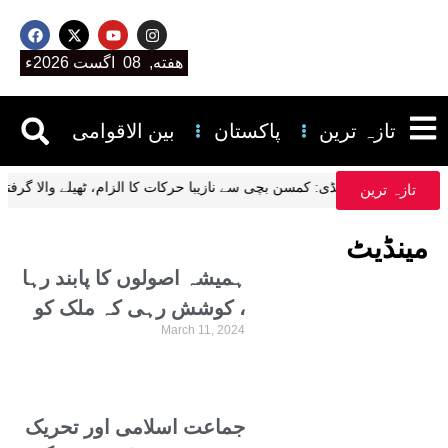
هفته, 08 اگست 2026ء
تازہ ترین
پاکستان
بین الاقوامی
منے آگئی
راولپنڈی: کمسن بچی سے نازیبا حرکات کا الزام، ٹھیلے والا گرفتار،
تازہ ترین
مینڈیٹ
ہمیشہ اصولوں کا پابند رہا
، کوشش رہی کہ ملک کو
March 11, 2024
جوڑا جائے، سابق صدر
ڈاکٹر عارف علوی
جماعت اسلامی اور تحریک