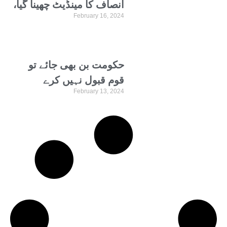
انصاف کا مینڈیٹ چھینا گیا،
February 16, 2024
نعیم الرحمان برس پڑے
حکومت بن بھی جائے تو
قوم قبول نہیں کرے
February 13, 2024
گی،شاہ محمود قریشی