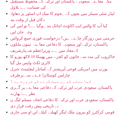
مکہ معاہدہ سعودیہ، پاکستان اور ترکیے کے محفوظ مستقبل
کی ضمانت ہے: بلاول
لیڈز سٹی سینٹر میں بچوں کے ہجوم کا میک اپ اسٹور پر دھاوا،
دکان قبل از وقت بند
کیا آپ کا واٹس ایپ اکاؤنٹ اچانک بند ہوگیا ہے؟ تو اس کی
وجہ جان لیں
جرمنی میں روزگار چاہتے ہیں؟ درخواست فوری جمع کروائیں
پاکستان، ترکیے اور سعودیہ کا دفاعی معاہدہ تینوں ملکوں
کےمفاد میں ہے، وزیراعظم شہبازشریف
خاکروب کی مدد سے خاتون کو کچرے میں پھینکا 10 لاکھ یورو کا
لاٹری ٹکٹ واپس مل گیا
یورپ میں امریکی فوجی آپریشنز کے کمانڈر لیفٹیننٹ جنرل
چارلس کوسٹانزا عہدے سے برطرف
کیا سسٹم کو ری سیٹ کرنے کی ضرورت ہے ؟
پاکستان، سعودی عرب اور ترکیے کے دفاعی معاہدے پر گہری
نظر ہے: بھارت
پاکستان، سعودی عرب اور ترکیہ کا دفاعی اتحاد، مسلم لیگ ن
نے تاریخی پیش رفت قرار دی
قومی کرکٹرز کو بیرون ملک لیگز کھیلنے کیلئے این او سی جاری