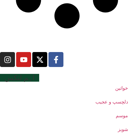
اہم لنکس
خواتین
دلچسپ و عجیب
موسم
شوبز