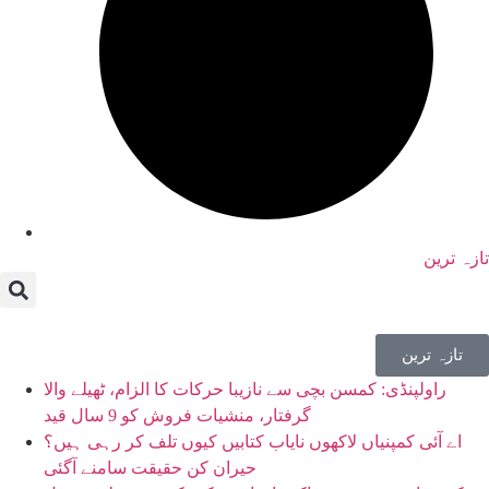
تازہ ترین
تازہ ترین
راولپنڈی: کمسن بچی سے نازیبا حرکات کا الزام، ٹھیلے والا
گرفتار، منشیات فروش کو 9 سال قید
اے آئی کمپنیاں لاکھوں نایاب کتابیں کیوں تلف کر رہی ہیں؟
حیران کن حقیقت سامنے آگئی