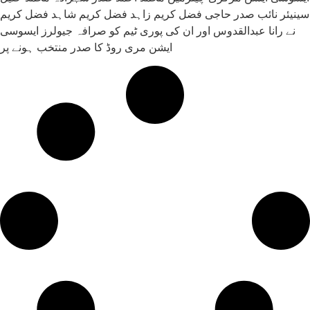
سینیئر نائب صدر حاجی فضل کریم زاہد فضل کریم شاہد فضل کریم
نے رانا عبدالقدوس اور ان کی پوری ٹیم کو صرافہ جیولرز ایسوسی
ایشن مری روڈ کا صدر منتخب ہونے پر