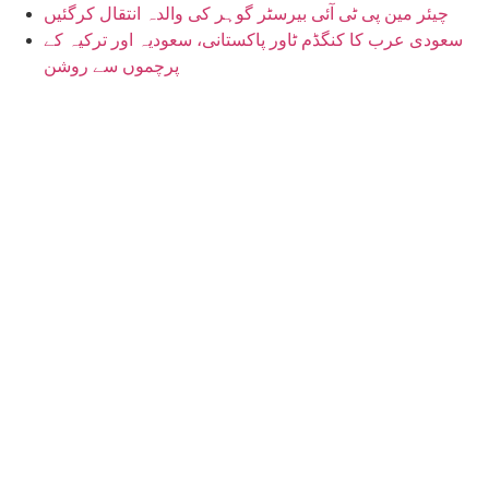
چیئر مین پی ٹی آئی بیرسٹر گوہر کی والدہ انتقال کرگئیں
سعودی عرب کا کنگڈم ٹاور پاکستانی، سعودیہ اور ترکیہ کے
پرچموں سے روشن