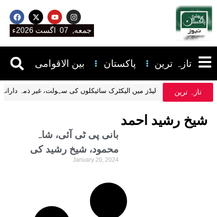
جمعه, 07 اگست 2026ء
تازہ ترین
پاکستان
بین الاقوامی
لیڈز میں الیکٹرک سائیکلوں کی سہولت، غیر ذمہ دار
تازہ ترین
شیخ رشید احمد
بانی پی ٹی آئی، شاہ
محمود، شیخ رشید کی
January 20, 2024
درخواست ضمانت پر
سماعت بغیر کارروائی
ملتوی،کیوں ْ؟ وجہ بھی
سامنے آ گئی