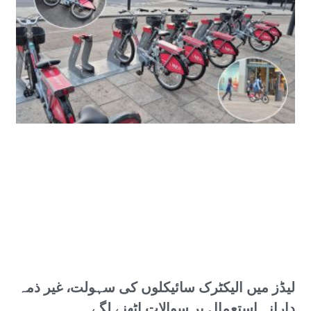
لیڈز میں الیکٹرک سائیکلوں کی سہولت، غیر ذمہ
دارانہ استعمال پر سوالات اٹھنے لگے