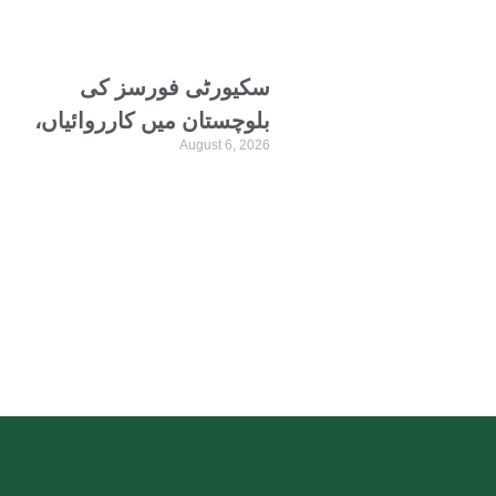
اتحاد
سکیورٹی فورسز کی
بلوچستان میں کارروائیاں،
August 6, 2026
12 دہشتگردوں کو ہلاک
کردیا