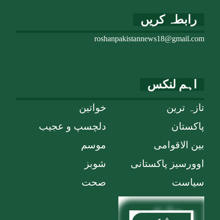
رابطہ کریں
roshanpakistannews18@gmail.com
اہم لنکس
تازہ ترین
خواتین
پاکستان
دلچسپ و عجیب
بین الاقوامی
موسم
اوورسیز پاکستانی
شوبز
سیاست
صحت