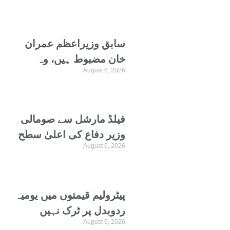
سابق وزیراعظم عمران
خان مضبوط ہیں، وہ
August 6, 2026
ترجمہ و تفسیر قرآن
پڑھتے ہیں، علیمہ خان
فیلڈ مارشل سے صومالی
وزیر دفاع کی اعلیٰ سطح
August 6, 2026
وفد کیساتھ ملاقات،
دفاعی تعاون پر گفتگو
پیٹرولیم قیمتوں میں یومیہ
ردوبدل پر ٹرک نہیں
August 6, 2026
چلاسکتے، گڈز ٹرانسپورٹرز