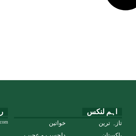
اہم لنکس
ر
.com
تازہ ترین
خواتین
پاکستان
دلچسپ و عجیب