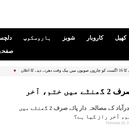
کھیل
کاروبار
شوبز
ہاروسکوپ
دلچس
صفحۂ 
اروں صوبوں میں بیک وقت دھرنے دینے کا اعلان
حیدرآباد کے مصالحہ دار پائے صرف 2 گھنٹے میں ختم، آخر
حیدرآباد کے مصالحہ دار پائے صرف 2 گھنٹے میں
م، آخر راز کیا ہے؟
February 16, 