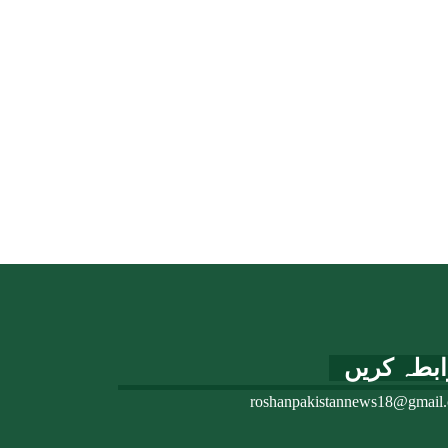
ابطہ کریں
roshanpakistannews18@gmail