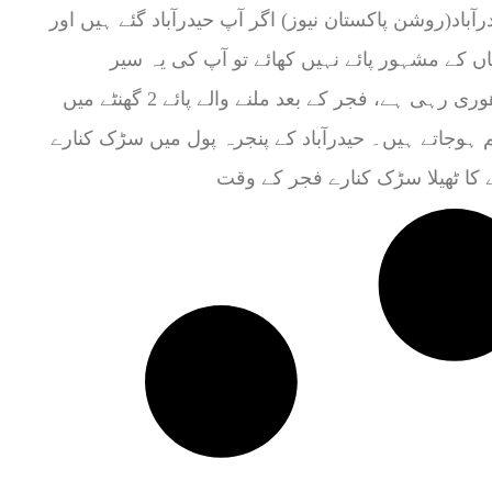
رآباد(روشن پاکستان نیوز) اگر آپ حیدرآباد گئے ہیں اور
ں کے مشہور پائے نہیں کھائے تو آپ کی یہ سیر
ادھوری رہی ہے، فجر کے بعد ملنے والے پائے 2 گھنٹے میں
 ہوجاتے ہیں۔ حیدرآباد کے پنجرہ پول میں سڑک کنارے
ے کا ٹھیلا سڑک کنارے فجر کے وقت