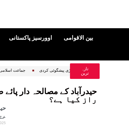
بین الاقوامی
اوورسیز پاکستانی
تازہ
بادل پھر برس پڑے،محکمہ موسمیات نے بڑی پیشگوئی کردی
جماعت اسلامی کا 16 اگست کو چ
ترین
راز کیا ہے؟
خت
2025