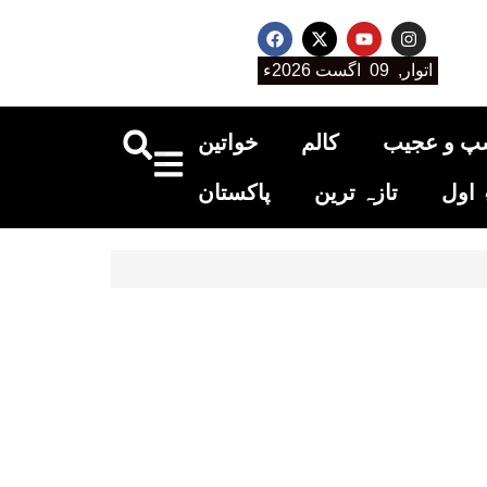
اتوار, 09 اگست 2026ء
پ و عجیب
کالم
خواتین
اول
تازہ ترین
پاکستان