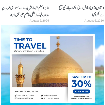
اسپیس ایکس کا 4 ٹن وزنی راکٹ چاند کی سطح
وزیر اعظم شہباز شریف دورہ سعودی عرب پر
سے ٹکرا گیا
روانہ، فیلڈ مارشل عاصم منیر بھی ہمراہ
August 6, 2026
August 6, 2026