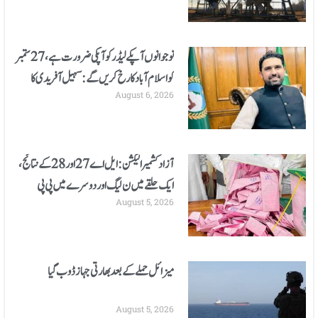
نوجوانوں آپکے لیڈر کو آپکی ضرورت ہے، 27 ستمبر
کو اسلام آباد کا رخ کریں گے: سہیل آفریدی کا
August 6, 2026
اعلان
آزادکشمیر الیکشن: ایل اے 27 اور 28 کے نتائج،
ایک حلقے میں ن لیگ اور دوسرے میں پی پی
August 5, 2026
کامیاب
میزائل حملے کے بعد بھارتی جہاز ڈوب گیا
August 5, 2026