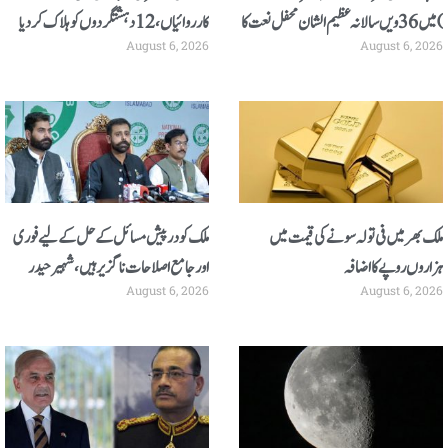
)میں 36 ویں سالانہ عظیم الشان محفل نعت کا
کارروائیاں، 12 دہشتگردوں کو ہلاک کردیا
August 6, 2026
August 6, 2026
انعقاد 12 اگست کو ہوگا
ملک بھر میں فی تولہ سونے کی قیمت میں
ملک کو درپیش مسائل کے حل کے لیے فوری
ہزاروں روپے کا اضافہ
اور جامع اصلاحات ناگزیر ہیں، شہیر حیدر
August 6, 2026
August 6, 2026
سیالوی