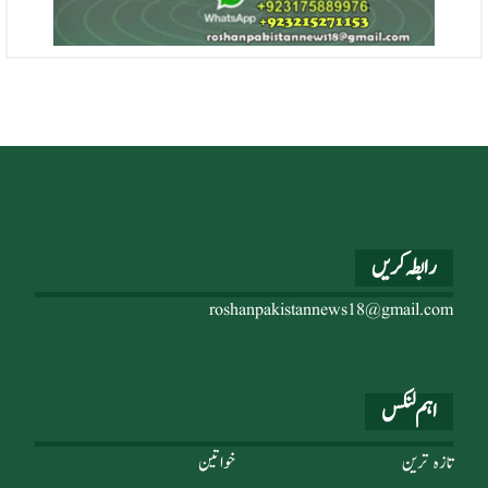
رابطہ کریں
roshanpakistannews18@gmail.com
اہم لنکس
تازہ ترین
خواتین