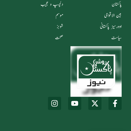
پاکستان
دلچسپ و عجیب
بین الاقوامی
موسم
اوورسیز پاکستانی
شوبز
سیاست
صحت