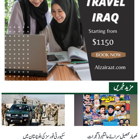
مزید خبریں
کھوہار تحصیل سرائے عالمگیر (گجرات
سکیورٹی فورسز کی بلوچستان میں