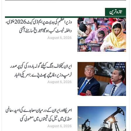
تازہ ترین
وزیراعظم کی ہدایت پر ایم ڈی کیٹ 2026 ملتوی،
داخلہ ٹیسٹ کب ہوگا؟ تاریخ سامنے آگئی
August 6, 2026
ایران کیخلاف جنگ کیلئے گولہ بارود کی کمی پر صدر
ٹرمپ وزیر دفاع پر پھٹ پڑے: امریکی اخبار
August 6, 2026
امریکا اور ایران کے درمیان معاہدے کی امید، عالمی
منڈی میں تیل کی قیمتوں میں معمولی کمی
August 6, 2026