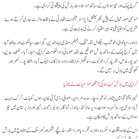
گرج چمک اور تیز ہواؤں کے ساتھ موسلادھار بارش کی پیشگوئی کر دی ہے۔
موسمی صورتحال کے پیشِ نظر نیشنل ڈیزاسٹر مینجمنٹ اتھارٹی نے باقاعدہ الرٹ جاری کرتے ہوئے
شہریوں کو احتیاطی تدابیر اختیار کرنے کی ہدایت کی ہے۔
لاہور، میانوالی، خوشاب، چکوال، تلہ گنگ، جہلم، منڈی بہاءالدین، گجرات، سیالکوٹ اور حافظ آباد
میں گرج چمک کے ساتھ بارش متوقع ہے جبکہ صوبائی دارالحکومت کراچی، حیدرآباد، ٹھٹھہ، بدین،
میرپورخاص، تھرپارکر، عمرکوٹ، سانگھڑ، نوابشاہ، دادو، لاڑکانہ، جیکب آباد، شکارپور، سکھر اور
گھوٹکی میں بادل برسیں گے۔
کراچی میں بارش کب ہوگی؟ محکمہ موسمیات نے بتا دیا
خیبر پختونخوا میں پشاور، نوشہرہ، چارسدہ، مردان، صوابی، ڈی آئی خان، بنوں، کوہاٹ، کرک، ایبٹ
آباد، ہری پور، مانسہرہ، سوات، دیر، مالاکنڈ، باجوڑ، شانگلہ، بونیر، مہمند، خیبر اور وزیرستان میں تیز
ہواؤں کے ساتھ بارش کا امکان ہے۔
اس کے علاوہ گلگت، اسکردو، ہنزہ، نگر، دیامر، استور، غانچے، شگر اور کھرمنگ کے اضلاع میں بارش