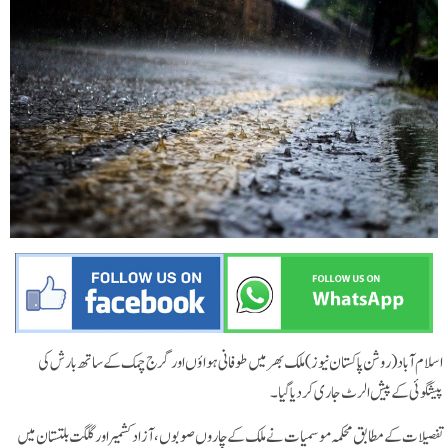
اسلام آباد (روشن پاکستان نیوز) ملک بھر میں طوفانی ہواؤں اور گرج چمک کے ساتھ بارش کی
پیشگوئی کے پیش الرٹ جاری کردیا گیا۔
تفصیلات کے مطابق محکمہ موسمیات نے ملک کے چاروں صوبوں، آزاد کشمیر اور گلگت بلتستان میں