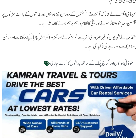
کی پیشگوئی کی گئی ہے۔
این ڈی ایم اے نے بتایا کہ آئندہ 12 گھنٹوں کے دوران تیز ہواؤں اور بارشوں کے باعث سڑکوں پر
پھسلن، حدِ نگاہ متاثر ہونے اور بجلی کا نظام درہم برہم ہونے کا خدشہ ہے۔
انتظامیہ نے شہریوں کو غیر ضروری سفر سے گریز کرنے اور کمزور انفراسٹرکچر (کچے مکانات اور سائن
بورڈز) سے دور رہنے کی تاکید کی ہے۔
طوفانی ہواؤں اور گرج چمک کے ساتھ بارشوں کا الرٹ جاری