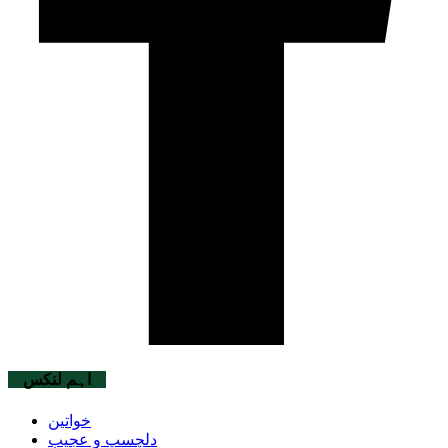
اہم لنکس
خواتین
دلچسپ و عجیب