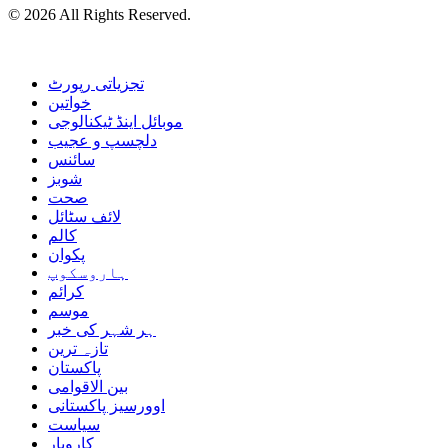
© 2026 All Rights Reserved.
تجزیاتی رپورٹ
خواتین
موبائل اینڈ ٹیکنالوجی
دلچسپ و عجیب
سائنس
شوبز
صحت
لائف سٹائل
کالم
پکوان
ہاروسکوپ
کرائم
موسم
ہر شہر کی خبر
تازہ ترین
پاکستان
بین الاقوامی
اوورسیز پاکستانی
سیاست
کاروبار