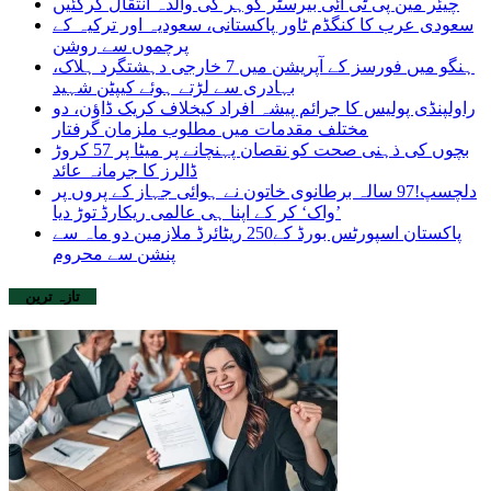
چیئر مین پی ٹی آئی بیرسٹر گوہر کی والدہ انتقال کرگئیں
سعودی عرب کا کنگڈم ٹاور پاکستانی، سعودیہ اور ترکیہ کے
پرچموں سے روشن
ہنگو میں فورسز کے آپریشن میں 7 خارجی دہشتگرد ہلاک،
بہادری سے لڑتے ہوئے کیپٹن شہید
راولپنڈی پولیس کا جرائم پیشہ افراد کیخلاف کریک ڈاؤن، دو
مختلف مقدمات میں مطلوب ملزمان گرفتار
بچوں کی ذہنی صحت کو نقصان پہنچانے پر میٹا پر 57 کروڑ
ڈالرز کا جرمانہ عائد
دلچسپ!97 سالہ برطانوی خاتون نے ہوائی جہاز کے پروں پر
’واک‘ کر کے اپنا ہی عالمی ریکارڈ توڑ دیا
پاکستان اسپورٹس بورڈ کے250 ریٹائرڈ ملازمین دو ماہ سے
پنشن سے محروم
تازہ ترین