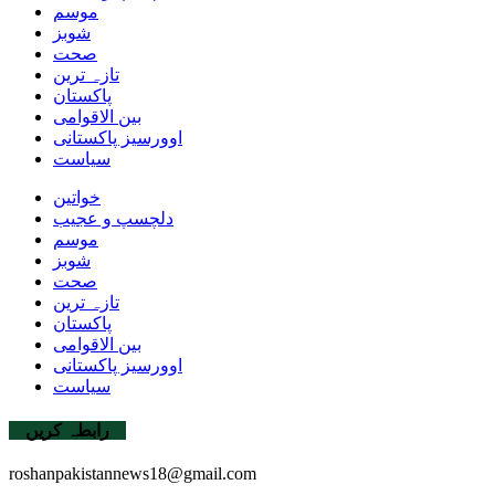
موسم
شوبز
صحت
تازہ ترین
پاکستان
بین الاقوامی
اوورسیز پاکستانی
سیاست
خواتین
دلچسپ و عجیب
موسم
شوبز
صحت
تازہ ترین
پاکستان
بین الاقوامی
اوورسیز پاکستانی
سیاست
رابطہ کریں
roshanpakistannews18@gmail.com