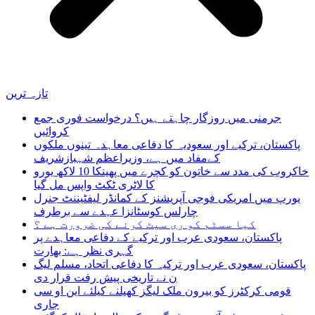
تازہ ترین
جرمنی میں روزگار چاہتے ہیں؟ درخواست فوری جمع
کروائیں
پاکستان، ترکیے اور سعودیہ کا دفاعی معاہدہ تینوں ملکوں
کےمفاد میں ہے، وزیراعظم شہبازشریف
خاکروب کی مدد سے خاتون کو کچرے میں پھینکا 10 لاکھ یورو
کا لاٹری ٹکٹ واپس مل گیا
یورپ میں امریکی فوجی آپریشنز کے کمانڈر لیفٹیننٹ جنرل
چارلس کوسٹانزا عہدے سے برطرف
کیا سسٹم کو ری سیٹ کرنے کی ضرورت ہے ؟
پاکستان، سعودی عرب اور ترکیے کے دفاعی معاہدے پر
گہری نظر ہے: بھارت
پاکستان، سعودی عرب اور ترکیہ کا دفاعی اتحاد، مسلم لیگ
ن نے تاریخی پیش رفت قرار دی
قومی کرکٹرز کو بیرون ملک لیگز کھیلنے کیلئے این او سی
جاری