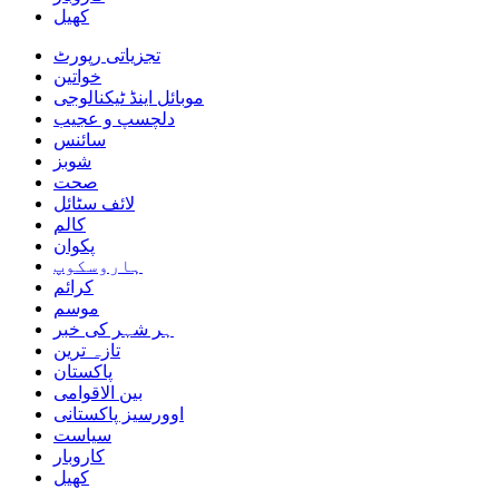
کھیل
تجزیاتی رپورٹ
خواتین
موبائل اینڈ ٹیکنالوجی
دلچسپ و عجیب
سائنس
شوبز
صحت
لائف سٹائل
کالم
پکوان
ہاروسکوپ
کرائم
موسم
ہر شہر کی خبر
تازہ ترین
پاکستان
بین الاقوامی
اوورسیز پاکستانی
سیاست
کاروبار
کھیل