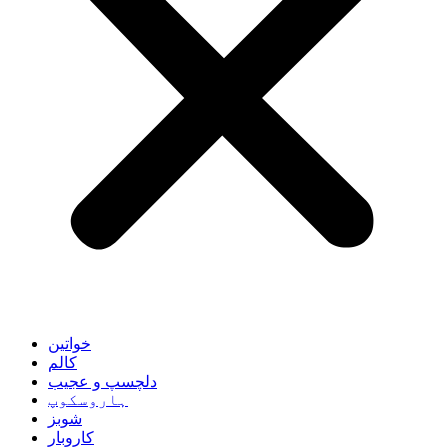
خواتین
کالم
دلچسپ و عجیب
ہاروسکوپ
شوبز
کاروبار