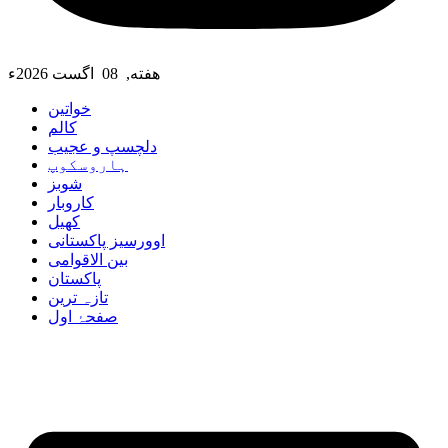
هفته, 08 اگست 2026ء
خواتین
کالم
دلچسپ و عجیب
ہاروسکوپ
شوبز
کاروبار
کھیل
اوورسیز پاکستانی
بین الاقوامی
پاکستان
تازہ ترین
صفحۂ اول