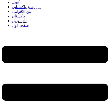
کھیل
اوورسیز پاکستانی
بین الاقوامی
پاکستان
تازہ ترین
صفحۂ اول