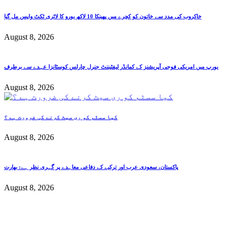
خاکروب کی مدد سے خاتون کو کچرے میں پھینکا 10 لاکھ یورو کا لاٹری ٹکٹ واپس مل گیا
August 8, 2026
یورپ میں امریکی فوجی آپریشنز کے کمانڈر لیفٹیننٹ جنرل چارلس کوسٹانزا عہدے سے برطرف
August 8, 2026
کیا سسٹم کو ری سیٹ کرنے کی ضرورت ہے ؟
August 8, 2026
پاکستان، سعودی عرب اور ترکیے کے دفاعی معاہدے پر گہری نظر ہے: بھارت
August 8, 2026