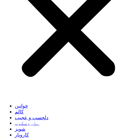
خواتین
کالم
دلچسپ و عجیب
ہاروسکوپ
شوبز
کاروبار