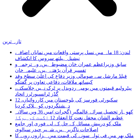
تازہ ترین
لندن: 18 ماہ میں نسل پرستی واقعات میں نمایاں اضافہ،
نیشنل ہیلتھ سروس کا انکشاف
سابق وزیراعظم عمران خان مضبوط ہیں، وہ ترجمہ و
تفسیر قرآن پڑھتے ہیں، علیمہ خان
فیلڈ مارشل سے صومالی وزیر دفاع کی اعلیٰ سطح وفد
کیساتھ ملاقات، دفاعی تعاون پر گفتگو
پیٹرولیم قیمتوں میں یومیہ ردوبدل پر ٹرک نہیں چلاسکتے،
گڈز ٹرانسپورٹرز اتحاد
سکیورٹی فورسز کی بلوچستان میں کارروائیاں، 12
دہشتگردوں کو ہلاک کردیا
کھوہار تحصیل سرائے عالمگیر (گجرات )میں 36 ویں سالانہ
عظیم الشان محفل نعت کا انعقاد 12 اگست کو ہوگا
ملک کو درپیش مسائل کے حل کے لیے فوری اور جامع
اصلاحات ناگزیر ہیں، شہیر حیدر سیالوی
ملک بھر میں فی تولہ سونے کی قیمت میں ہزاروں روپے کا