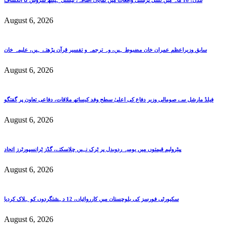
لندن: 18 ماہ میں نسل پرستی واقعات میں نمایاں اضافہ، نیشنل ہیلتھ سروس کا انکشاف
August 6, 2026
سابق وزیراعظم عمران خان مضبوط ہیں، وہ ترجمہ و تفسیر قرآن پڑھتے ہیں، علیمہ خان
August 6, 2026
فیلڈ مارشل سے صومالی وزیر دفاع کی اعلیٰ سطح وفد کیساتھ ملاقات، دفاعی تعاون پر گفتگو
August 6, 2026
پیٹرولیم قیمتوں میں یومیہ ردوبدل پر ٹرک نہیں چلاسکتے، گڈز ٹرانسپورٹرز اتحاد
August 6, 2026
سکیورٹی فورسز کی بلوچستان میں کارروائیاں، 12 دہشتگردوں کو ہلاک کردیا
August 6, 2026