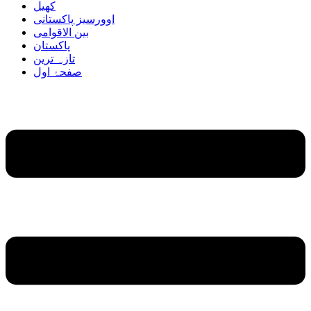
کھیل
اوورسیز پاکستانی
بین الاقوامی
پاکستان
تازہ ترین
صفحۂ اول