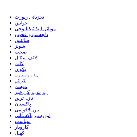
تجزیاتی رپورٹ
خواتین
موبائل اینڈ ٹیکنالوجی
دلچسپ و عجیب
سائنس
شوبز
صحت
لائف سٹائل
کالم
پکوان
ہاروسکوپ
کرائم
موسم
ہر شہر کی خبر
تازہ ترین
پاکستان
بین الاقوامی
اوورسیز پاکستانی
سیاست
کاروبار
کھیل