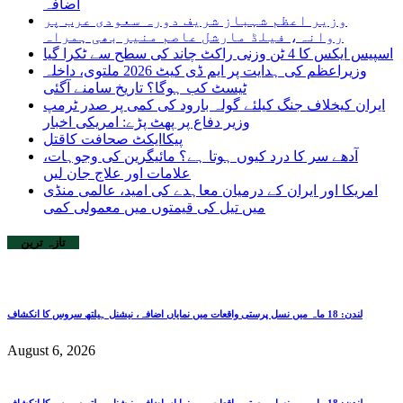
اضافہ
وزیر اعظم شہباز شریف دورہ سعودی عرب پر
روانہ، فیلڈ مارشل عاصم منیر بھی ہمراہ
اسپیس ایکس کا 4 ٹن وزنی راکٹ چاند کی سطح سے ٹکرا گیا
وزیراعظم کی ہدایت پر ایم ڈی کیٹ 2026 ملتوی، داخلہ
ٹیسٹ کب ہوگا؟ تاریخ سامنے آگئی
ایران کیخلاف جنگ کیلئے گولہ بارود کی کمی پر صدر ٹرمپ
وزیر دفاع پر پھٹ پڑے: امریکی اخبار
پیکاایکٹ صحافت کاقتل
آدھے سر کا درد کیوں ہوتا ہے؟ مائیگرین کی وجوہات،
علامات اور علاج جان لیں
امریکا اور ایران کے درمیان معاہدے کی امید، عالمی منڈی
میں تیل کی قیمتوں میں معمولی کمی
تازہ ترین
لندن: 18 ماہ میں نسل پرستی واقعات میں نمایاں اضافہ، نیشنل ہیلتھ سروس کا انکشاف
August 6, 2026