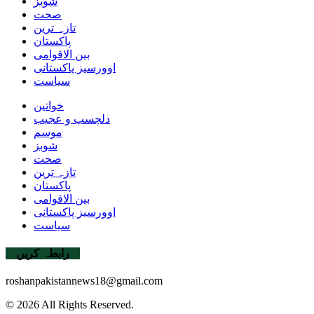
شوبز
صحت
تازہ ترین
پاکستان
بین الاقوامی
اوورسیز پاکستانی
سیاست
خواتین
دلچسپ و عجیب
موسم
شوبز
صحت
تازہ ترین
پاکستان
بین الاقوامی
اوورسیز پاکستانی
سیاست
رابطہ کریں
roshanpakistannews18@gmail.com
© 2026 All Rights Reserved.