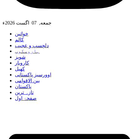
جمعه, 07 اگست 2026ء
خواتین
کالم
دلچسپ و عجیب
ہاروسکوپ
شوبز
کاروبار
کھیل
اوورسیز پاکستانی
بین الاقوامی
پاکستان
تازہ ترین
صفحۂ اول