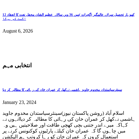
کھوہار تحصیل سرائے عالمگیر (گجرات )میں 36 ویں سالانہ عظیم الشان محفل نعت کا انعقاد 12
اگست کو ہوگا
August 6, 2026
انتخابی مہم
سینئرسیاستدان مخدوم جاوید ہاشمی نےکھل کر عمران خان کی رہائی کا مطالبہ کر دیا
January 23, 2024
اسلام آباد (روشن پاکستان نیوز)سینئرسیاستدان مخدوم جاوید
ہاشمی نےکھل کر عمران خان کی رہائی کا مطالبہ کر دیاانہوں نے
کہاکہ میرے اندر جتنی بچی کھچی طاقت اور صلاحیتیں ہیں وہ
میں چاہوں گا کہ عمران خان کیلئے پارٹیوں کوکنونس کرنے پر
استعمال کروں کہ عمران خان کو رہا کروتب ہم الیکشن