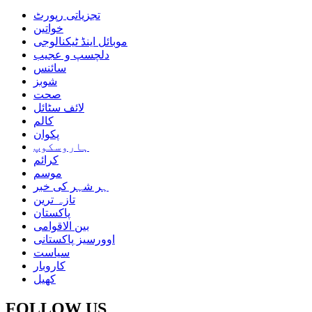
تجزیاتی رپورٹ
خواتین
موبائل اینڈ ٹیکنالوجی
دلچسپ و عجیب
سائنس
شوبز
صحت
لائف سٹائل
کالم
پکوان
ہاروسکوپ
کرائم
موسم
ہر شہر کی خبر
تازہ ترین
پاکستان
بین الاقوامی
اوورسیز پاکستانی
سیاست
کاروبار
کھیل
FOLLOW US