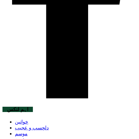
اہم لنکس
خواتین
دلچسپ و عجیب
موسم