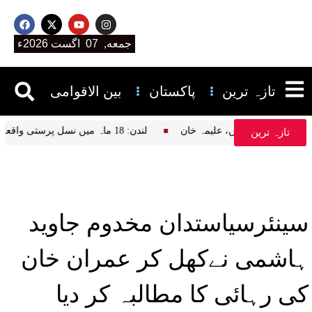
جمعه, 07 اگست 2026ء
تازہ ترین
پاکستان
بین الاقوامی
 تفسیر قرآن پڑھتے ہیں، علیمہ خان
لندن: 18 ماہ میں نسل پرستی واقعات میں نمایاں اضافہ، نیشنل ہیلتھ سروس کا انکشاف
تازہ ترین
سینئرسیاستدان مخدوم جاوید
ہاشمی نےکھل کر عمران خان
کی رہائی کا مطالبہ کر دیا