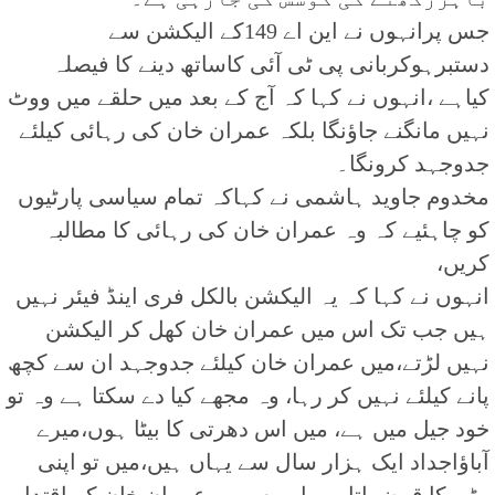
جس پرانہوں نے این اے 149کے الیکشن سے
دستبرہوکربانی پی ٹی آئی کاساتھ دینے کا فیصلہ
کیاہے ،انہوں نے کہا کہ آج کے بعد میں حلقے میں ووٹ
نہیں مانگنے جاؤنگا بلکہ عمران خان کی رہائی کیلئے
جدوجہد کرونگا۔
مخدوم جاوید ہاشمی نے کہاکہ تمام سیاسی پارٹیوں
کو چاہئیے کہ وہ عمران خان کی رہائی کا مطالبہ
کریں،
انہوں نے کہا کہ یہ الیکشن بالکل فری اینڈ فیئر نہیں
ہیں جب تک اس میں عمران خان کھل کر الیکشن
نہیں لڑتے،میں عمران خان کیلئے جدوجہد ان سے کچھ
پانے کیلئے نہیں کر رہا، وہ مجھے کیا دے سکتا ہے وہ تو
خود جیل میں ہے، میں اس دھرتی کا بیٹا ہوں،میرے
آباؤاجداد ایک ہزار سال سے یہاں ہیں،میں تو اپنی