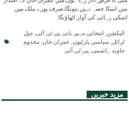
مٹی کا قرض اتار رہا ہوں،میں عمران خان کے اقتدار
میں اسکا حصہ نہیں بنونگا،صرف پورے ملک میں
اسکی رہائی کی آواز اٹھاؤنگا۔
الیکشن
,
انتخابی مہم
,
بانی پی ٹی آئی
,
جیل
ٹرائل
,
سیاسی پارٹیوں
,
عمران خان
,
مخدوم
جاوید ہاشمی
,
پی ٹی آئی
مزید خبریں