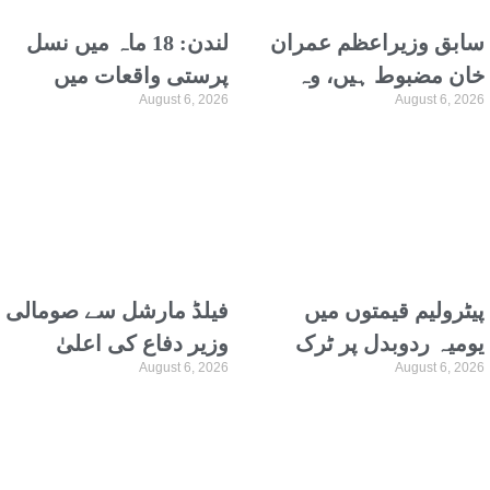
سابق وزیراعظم عمران
لندن: 18 ماہ میں نسل
خان مضبوط ہیں، وہ
پرستی واقعات میں
August 6, 2026
August 6, 2026
ترجمہ و تفسیر قرآن
نمایاں اضافہ، نیشنل
پڑھتے ہیں، علیمہ خان
ہیلتھ سروس کا
انکشاف
پیٹرولیم قیمتوں میں
فیلڈ مارشل سے صومالی
یومیہ ردوبدل پر ٹرک
وزیر دفاع کی اعلیٰ
August 6, 2026
August 6, 2026
نہیں چلاسکتے، گڈز
سطح وفد کیساتھ
ٹرانسپورٹرز اتحاد
ملاقات، دفاعی تعاون پر
گفتگو