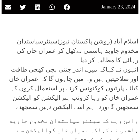
January 23, 2024
اسلام آباد (روشن پاکستان نیوز)سینئرسیاستدان
مخدوم جاوید ہاشمی نےکھل کر عمران خان کی
رہائی کا مطالبہ کر دیا
انہوں نے کہاکہ میرے اندر جتنی بچی کھچی طاقت
اور صلاحیتیں ہیں وہ میں چاہوں گا کہ عمران خان
کیلئے پارٹیوں کوکنونس کرنے پر استعمال کروں کہ
عمران خان کو رہا کروتب ہم الیکشن کو الیکشن
سمجھیں گےورنہ ہم اسے الیکشن نہیں سمجھتے
واضح رہے کہ سینئر سیاستدان مخدوم جاوید
ہاشمی نے کہاکہ عمران خان کوالیکشن سے
باہررکھنے کی کوشش کی جارہی ہے۔