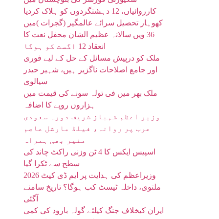
کارروائیاں، 12 دہشتگردوں کو ہلاک کردیا
کھوہار تحصیل سرائے عالمگیر (گجرات )میں
36 ویں سالانہ عظیم الشان محفل نعت کا
انعقاد 12 اگست کو ہوگا
ملک کو درپیش مسائل کے حل کے لیے فوری
اور جامع اصلاحات ناگزیر ہیں، شہیر حیدر
سیالوی
ملک بھر میں فی تولہ سونے کی قیمت میں
ہزاروں روپے کا اضافہ
وزیر اعظم شہباز شریف دورہ سعودی
عرب پر روانہ، فیلڈ مارشل عاصم
منیر بھی ہمراہ
اسپیس ایکس کا 4 ٹن وزنی راکٹ چاند کی
سطح سے ٹکرا گیا
وزیراعظم کی ہدایت پر ایم ڈی کیٹ 2026
ملتوی، داخلہ ٹیسٹ کب ہوگا؟ تاریخ سامنے
آگئی
ایران کیخلاف جنگ کیلئے گولہ بارود کی کمی