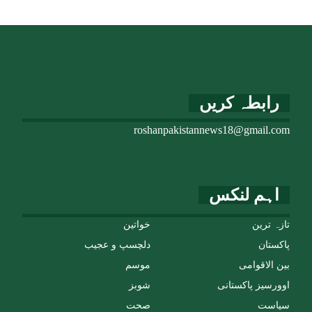
رابطہ کریں
roshanpakistannews18@gmail.com
اہم لنکس
تازہ ترین
خواتین
پاکستان
دلچسپ و عجیب
بین الاقوامی
موسم
اوورسیز پاکستانی
شوبز
سیاست
صحت