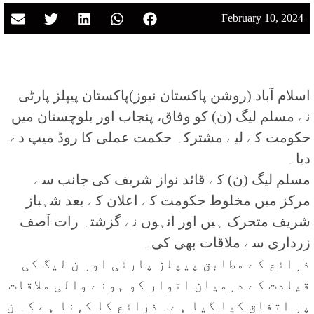
February 10, 2024
اسلام آباد (روشن پاکستان نیوز)پاکستان پیپلز پارٹی
نے مسلم لیگ (ن) کو وفاق، پنجاب اور بلوچستان میں
حکومت کے لیے مشترکہ حکمت عملی کا روڈ میپ دے
دیا۔
مسلم لیگ (ن) کے قائد نواز شریف کی جانب سے
مرکز میں مخلوط حکومت کے اعلان کے بعد شہباز
شریف متحرک ہیں اور انہوں نے گزشتہ رات آصف
زرداری سے ملاقات بھی کی۔
ذرائع کے مطابق پیپلز پارٹی اور ن لیگ کی
قیادت کے درمیان اتوار کو ہونے والی ملاقات
پر اتفاق کیا گیا ہے۔ ذرائع کا کہنا ہے کہ ن