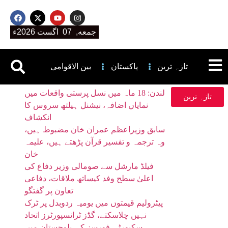
جمعه, 07 اگست 2026ء
تازہ ترین
پاکستان
بین الاقوامی
لندن: 18 ماہ میں نسل پرستی واقعات میں
تازہ ترین
نمایاں اضافہ، نیشنل ہیلتھ سروس کا
انکشاف
سابق وزیراعظم عمران خان مضبوط ہیں،
وہ ترجمہ و تفسیر قرآن پڑھتے ہیں، علیمہ
خان
فیلڈ مارشل سے صومالی وزیر دفاع کی
اعلیٰ سطح وفد کیساتھ ملاقات، دفاعی
تعاون پر گفتگو
پیٹرولیم قیمتوں میں یومیہ ردوبدل پر ٹرک
نہیں چلاسکتے، گڈز ٹرانسپورٹرز اتحاد
سکیورٹی فورسز کی بلوچستان میں