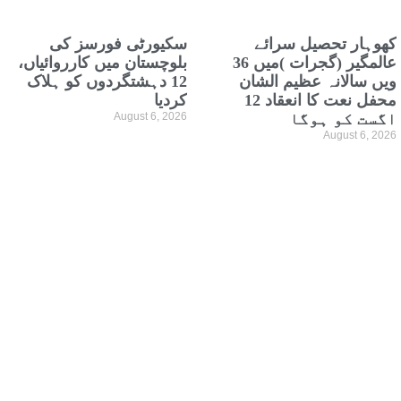
کھوہار تحصیل سرائے
سکیورٹی فورسز کی
عالمگیر (گجرات )میں 36
بلوچستان میں کارروائیاں،
ویں سالانہ عظیم الشان
12 دہشتگردوں کو ہلاک
محفل نعت کا انعقاد 12
کردیا
اگست کو ہوگا
August 6, 2026
August 6, 2026