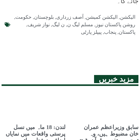
جائے گا۔
الیکشن
,
الیکشن کمیشن
,
آصف زرداری
,
بلوچستان
,
حکومت
,
روشن پاکستان نیوز
,
مسلم لیگ ن
,
ن لیگ
,
نواز شریف
,
پاکستان
,
پنجاب
,
پیپلز پارٹی
مزید خبریں
سابق وزیراعظم عمران
لندن: 18 ماہ میں نسل
خان مضبوط ہیں، وہ
پرستی واقعات میں نمایاں