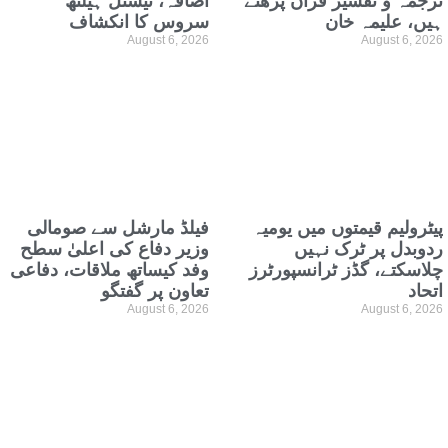
ترجمہ و تفسیر قرآن پڑھتے
اضافہ، نیشنل ہیلتھ
ہیں، علیمہ خان
سروس کا انکشاف
August 6, 2026
August 6, 2026
پیٹرولیم قیمتوں میں یومیہ
فیلڈ مارشل سے صومالی
ردوبدل پر ٹرک نہیں
وزیر دفاع کی اعلیٰ سطح
چلاسکتے، گڈز ٹرانسپورٹرز
وفد کیساتھ ملاقات، دفاعی
اتحاد
تعاون پر گفتگو
August 6, 2026
August 6, 2026