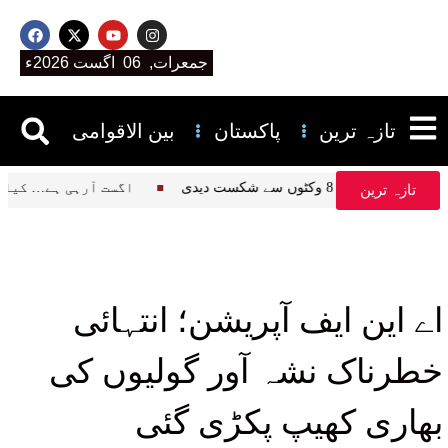
جمعرات, 06 اگست 2026ء
تازہ ترین
پاکستان
بین الاقوامی
سٹ انڈیز کو 8 وکٹوں سے شکست دیدی
14 اگست آرہی ہے… 
تازہ ترین
اے این ایف آپریشن؛ انتہائی
خطرناک نشہ آور گولیوں کی
بھاری کھیپ پکڑی گئی