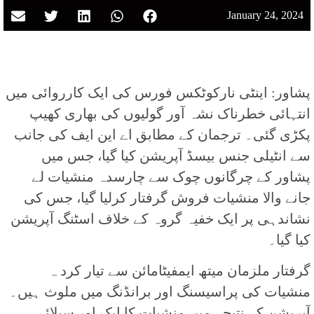
January 24, 2024
پشاور: اینٹی نارکوٹکس فورس کی ایک کارروائی میں
انتہائی خطرناک نشہ آور گولیوں کی بھاری کھیپ
پکڑی گئی۔ ترجمان کے مطابق اے این ایف کی جانب
سے انٹیلی جنس بیسڈ آپریشن کیا گیا، جس میں
پشاور کے چرگانوں چوک سے چارسدہ منشیات لے
جانے والا منشیات فروش گرفتار کرلیا گیا، جس کی
نشاندہی پر ایک خفیہ گروہ کے خلاف اسٹنگ آپریشن
کیا گیا۔
گرفتار ملزمان میتھ ایمفیٹامائن سے تیار کرد ہ
منشیات کی پراسیسنگ اور برانڈنگ میں ملوث ہیں۔
آپریشن کے نتیجے میں منشیات کا ایک اور سپلائی