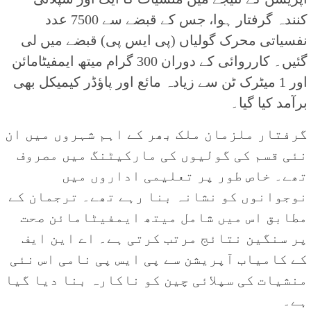
کنندہ گرفتار ہوا، جس کے قبضے سے 7500 عدد
نفسیاتی محرک گولیاں (پی ایس پی) قبضے میں لی
گئیں۔ کارروائی کے دوران 300 گرام میتھ ایمفیٹامائن
اور 1 میٹرک ٹن سے زیادہ مائع اور پاؤڈر کیمیکل بھی
برآمد کیا گیا۔
گرفتار ملزمان ملک بھر کے اہم شہروں میں ان
نئی قسم کی گولیوں کی مارکیٹنگ میں مصروف
تھے۔ خاص طور پر تعلیمی اداروں میں
نوجوانوں کو نشانہ بنا رہے تھے۔ ترجمان کے
مطابق اس میں شامل میتھ ایمفیٹامائن صحت
پر سنگین نتائج مرتب کرتی ہے۔ اے این ایف
کے کامیاب آپریشن سے پی ایس پی نامی اس نئی
منشیات کی سپلائی چین کو ناکارہ بنا دیا گیا
ہے۔