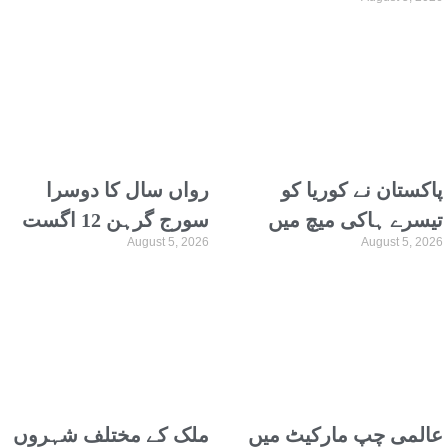
وکٹوں سے شکست دیدی
پاکستان نے کوریا کو
رواں سال کا دوسرا
تیسرے ہاکی میچ میں
سورج گرہن 12 اگست
August 5, 2026
August 5, 2026
شکست دیکر ٹیسٹ
کو ہوگا، کیا پاکستان
سیریز جیت لی
میں دیکھا جاسکے گا؟
عالمی چپ مارکیٹ میں
ملک کے مختلف شہروں