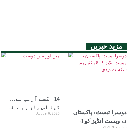
مزید خبریں
14 اگست آرہی ہے…
کیا اس بار ہم صرف
دوسرا ٹیسٹ: پاکستان
August 6, 2026
پاکستان بن سکتے
نے ویسٹ انڈیز کو 8
ہیں؟
August 5, 2026