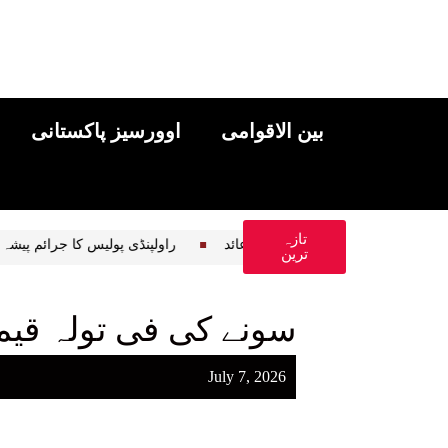
بین الاقوامی
اوورسیز پاکستانی
تازہ
 کروڑ ڈالرز کا جرمانہ عائد
راولپنڈی پولیس کا جر
ترین
سونے کی فی تولہ قیمت میں 2500 
July 7, 2026