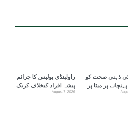
ی ذہنی صحت کو
راولپنڈی پولیس کا جرائم
ہنچانے پر میٹا پر
پیشہ افراد کیخلاف کریک
August 7, 2026
Augu
وڑ ڈالرز کا جرمانہ
ڈاؤن، دو مختلف مقدمات
میں مطلوب ملزمان
گرفتار