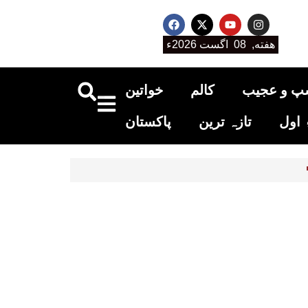
هفته, 08 اگست 2026ء
پ و عجیب
کالم
خواتین
اول
تازہ ترین
پاکستان
تار