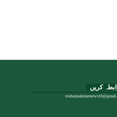
ابطہ کریں
roshanpakistannews18@gmail