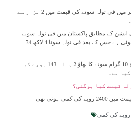
کراچی(روشن پاکستان نیوز) ملک بھر میں فی تولہ سونے کی قیمت میں 2 ہزار سے
ی ایشن کے مطابق پاکستان میں فی تولہ سونے
کی قیمت میں 2500 روپے کی کمی ہوئی ہے جس کے بعد فی تولہ سونا 4 لاکھ 34
ایسوسی ایشن کے مطابق اسی طرح 10 گرام سونے کا بھاؤ 2 ہزار 143 روپے کم
لہ قیمت کیا ہوگئی؟
 کمی ہوئی تھی