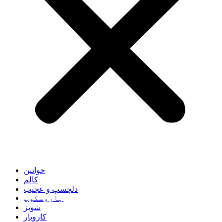
خواتین
کالم
دلچسپ و عجیب
ہاروسکوپ
شوبز
کاروبار