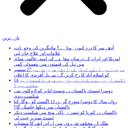
تازہ ترین
آدھے سر کا درد کیوں ہوتا ہے؟ مائیگرین کی وجوہات،
علامات اور علاج جان لیں
امریکا اور ایران کے درمیان معاہدے کی امید، عالمی منڈی
میں تیل کی قیمتوں میں معمولی کمی
نوجوانوں آپکے لیڈر کو آپکی ضرورت ہے، 27 ستمبر
کو اسلام آباد کا رخ کریں گے: سہیل آفریدی کا اعلان
14 اگست آرہی ہے… کیا اس بار ہم صرف پاکستان بن
سکتے ہیں؟
دوسرا ٹیسٹ: پاکستان نے ویسٹ انڈیز کو 8 وکٹوں سے
شکست دیدی
رواں سال کا دوسرا سورج گرہن 12 اگست کو ہوگا، کیا
پاکستان میں دیکھا جاسکے گا؟
پاکستان نے کوریا کو تیسرے ہاکی میچ میں شکست دیکر
ٹیسٹ سیریز جیت لی
ملک کے مختلف شہروں میں اے این ایف کا منشیات