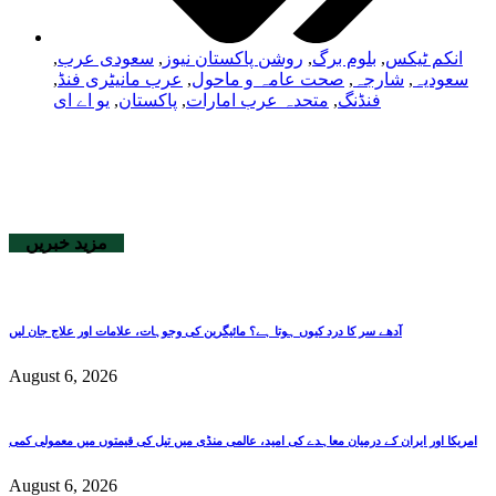
انکم ٹیکس
,
بلوم برگ
,
روشن پاکستان نیوز
,
سعودی عرب
,
سعودیہ
,
شارجہ
,
صحت عامہ و ماحول
,
عرب مانیٹری فنڈ
,
فنڈنگ
,
متحدہ عرب امارات
,
پاکستان
,
یو اے ای
مزید خبریں
آدھے سر کا درد کیوں ہوتا ہے؟ مائیگرین کی وجوہات، علامات اور علاج جان لیں
August 6, 2026
امریکا اور ایران کے درمیان معاہدے کی امید، عالمی منڈی میں تیل کی قیمتوں میں معمولی کمی
August 6, 2026