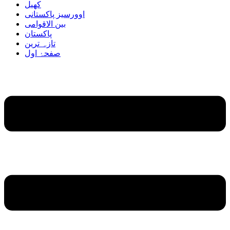
کھیل
اوورسیز پاکستانی
بین الاقوامی
پاکستان
تازہ ترین
صفحۂ اول