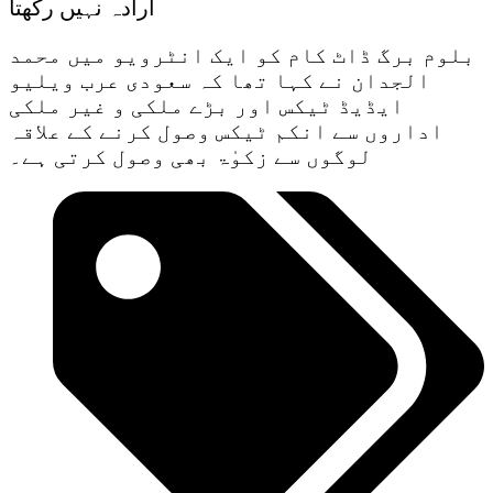
ارادہ نہیں رکھتا
بلوم برگ ڈاٹ کام کو ایک انٹرویو میں محمد
الجدان نے کہا تھا کہ سعودی عرب ویلیو
ایڈیڈ ٹیکس اور بڑے ملکی و غیر ملکی
اداروں سے انکم ٹیکس وصول کرنے کے علاقہ
لوگوں سے زکوٰۃ بھی وصول کرتی ہے۔