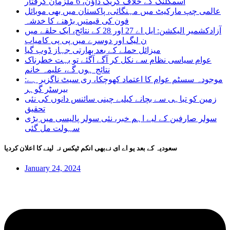
اسمگلنگ کے خلاف کریک ڈاؤن، 6 ملزمان گرفتار
عالمی چپ مارکیٹ میں مہنگائی، پاکستان میں بھی موبائل
فون کی قیمتیں بڑھنے کا خدشہ
آزادکشمیر الیکشن: ایل اے 27 اور 28 کے نتائج، ایک حلقے میں
ن لیگ اور دوسرے میں پی پی کامیاب
میزائل حملے کے بعد بھارتی جہاز ڈوب گیا
عوام سیاسی نظام سے نکل کر آگے آگئے تو بہت خطرناک
نتائج ہوں گے، علیمہ خانم
موجودہ سسٹم عوام کا اعتماد کھوچکا، ری سیٹ ناگزیر ہے:
بیرسٹر گوہر
زمین کو تباہی سے بچانے کیلیے چینی سائنس دانوں کی نئی
تحقیق
سولر صارفین کے لیے اہم خبر، نئی سولر پالیسی میں بڑی
سہولت مل گئی
سعودیہ کے بعد یو اے ای نےبھی انکم ٹیکس نہ لینے کا اعلان کردیا
January 24, 2024