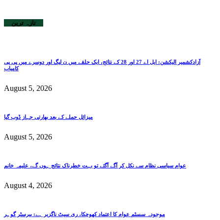
تازہ ترین
آزادکشمیر الیکشن: ایل اے 27 اور 28 کے نتائج، ایک حلقے میں ن لیگ اور دوسرے میں پی پی
کامیاب
August 5, 2026
میزائل حملے کے بعد بھارتی جہاز ڈوب گیا
August 5, 2026
عوام سیاسی نظام سے نکل کر آگے آگئے تو بہت خطرناک نتائج ہوں گے، علیمہ خانم
August 4, 2026
موجودہ سسٹم عوام کا اعتماد کھوچکا، ری سیٹ ناگزیر ہے: بیرسٹر گوہر