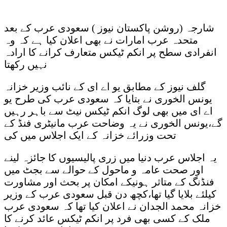
شارجہ (روشن پاکستان نیوز ) سعودی عرب کے بعد
متحدہ عرب امارات نے بھی اعلان کیا ہے کہ وہ
انفرادی سطح پر انکم ٹیکس متعارف کرانے کا ارادہ
نہیں رکھتا
گلف نیوز کے مطابق یو اے ای کے نائب وزیر خزانہ
یونس الخوری نے بتایا کہ سعودی عرب کی طرح یو
اے ای میں بھی لوگ انکم ٹیکس نیٹ سے باہر رہیں
گے،یونس الخوری نے یہ وضاحت عرب مانیٹری فنڈ کے
تحت وزرائے خزانہ کے ایک اجلاس میں کی
یہ اجلاس عرب دنیا میں زری پالیسیوں کا جائزہ لینے
اور صحت عامہ و ماحول کے حوالے سے بجٹ میں
فنڈنگ کے متاثر ہونیکے امکان پر بحث اور مشاورت
کیلئے بلایا گیا تھا،کچھ دن قبل سعودی عرب کے وزیر
خزانہ محمد الجدان نے اعلان کیا تھا کہ سعودی عرب
ملک کے کسی بھی فرد پر انکم ٹیکس عائد کرنے کا