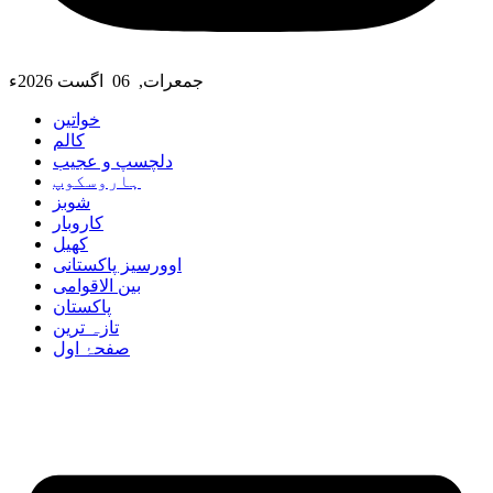
جمعرات, 06 اگست 2026ء
خواتین
کالم
دلچسپ و عجیب
ہاروسکوپ
شوبز
کاروبار
کھیل
اوورسیز پاکستانی
بین الاقوامی
پاکستان
تازہ ترین
صفحۂ اول