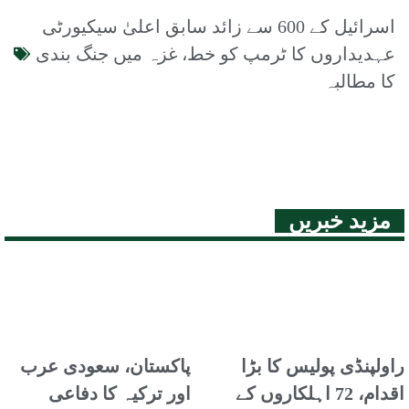
اسرائیل کے 600 سے زائد سابق اعلیٰ سیکیورٹی
عہدیداروں کا ٹرمپ کو خط، غزہ میں جنگ بندی
کا مطالبہ
مزید خبریں
راولپنڈی پولیس کا بڑا
پاکستان، سعودی عرب
اقدام، 72 اہلکاروں کے
اور ترکیہ کا دفاعی