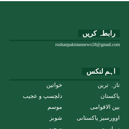
رابطہ کریں
roshanpakistannews18@gmail.com
اہم لنکس
تازہ ترین
خواتین
پاکستان
دلچسپ و عجیب
بین الاقوامی
موسم
اوورسیز پاکستانی
شوبز
سیاست
صحت