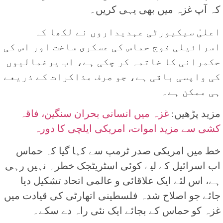
کہ آپ غزہ میں بھی یہی کریں۔
اعلیٰ سیکیورٹی عہدیداروں نے لکھا کہ
اسرائیلی فوج حماس کی عسکری ساخت اور اس کی
حکمرانی کا خاتمہ کر چکی ہے، اب یرغمالیوں
کی واپسی باقی ہے، جو صرف مذاکرات کے ذریعے
ہی ممکن ہے۔
مزید پڑھیں:
غزہ میں انسانی بحران سنگین، فاقہ
کشی سے مزید اموات، امریکی ایلچی کا دورہ
خط میں امریکی صدر ٹرمپ سے کہا گیا کہ حماس
اب اسرائیل کے لیے کوئی اسٹریٹجک خطرہ نہیں رہی
ہے، اس لئے ایک علاقائی و عالمی اتحاد تشکیل دیا
جائے جو اصلاح شدہ فلسطینی اتھارٹی کی قیادت میں
غزہ کو حماس کے بجائے ایک نئی راہ دے سکے۔