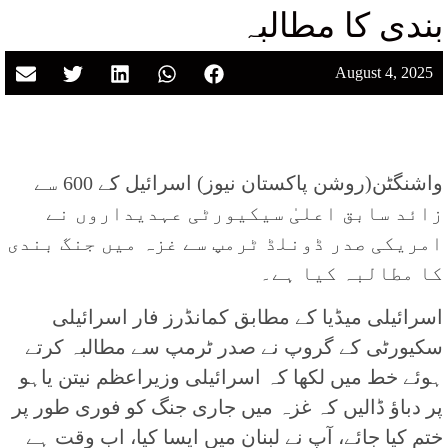
بندی کا مطالبہ
August 4, 2025
واشنگٹن(روشن پاکستان نیوز) اسرائیل کے 600 سے
زائد سابق اعلیٰ سیکیورٹی عہدیداروں نے
امریکی صدر ڈونلڈ ٹرمپ سے غزہ میں جنگ بندی
کا مطالبہ کیا ہے۔
اسرائیلی میڈیا کے مطابق کمانڈرز فار اسرائیلی
سکیورٹی کے گروپ نے صدر ٹرمپ سے مطالبہ کرتے
ہوئے خط میں لکھا کہ اسرائیلی وزیراعظم نیتن یاہو
پر دباؤ ڈالیں کہ غزہ میں جاری جنگ کو فوری طور پر
ختم کیا جائے، آپ نے لبنان میں ایسا کیا، اب وقت ہے