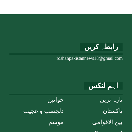
رابطہ کریں
roshanpakistannews18@gmail.com
اہم لنکس
تازہ ترین
خواتین
پاکستان
دلچسپ و عجیب
بین الاقوامی
موسم