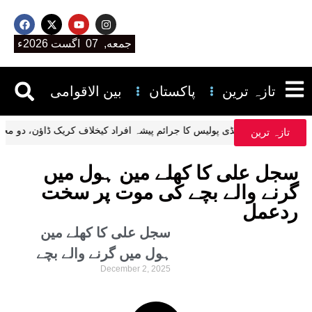
جمعه, 07 اگست 2026ء
تازہ ترین
پاکستان
بین الاقوامی
راولپنڈی پولیس کا جرائم پیشہ افراد کیخلاف کریک ڈاؤن، 
تازہ ترین
سجل علی کا کھلے مین ہول میں
گرنے والے بچے کی موت پر سخت
ردعمل
سجل علی کا کھلے مین
ہول میں گرنے والے بچے
December 2, 2025
کی موت پر سخت ردعمل