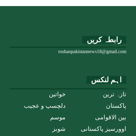
رابطہ کریں
roshanpakistannews18@gmail.com
اہم لنکس
تازہ ترین
خواتین
پاکستان
دلچسپ و عجیب
بین الاقوامی
موسم
اوورسیز پاکستانی
شوبز