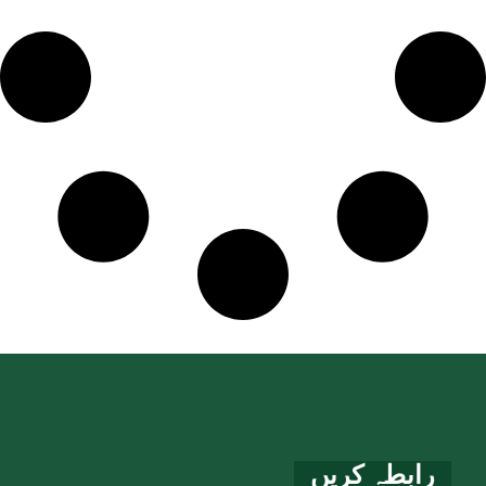
رابطہ کریں