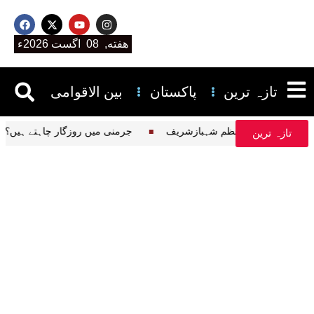
هفته, 08 اگست 2026ء
تازہ ترین
پاکستان
بین الاقوامی
 کےمفاد میں ہے، وزیراعظم شہبازشریف
جرمنی میں روزگار چاہتے ہیں
تازہ ترین