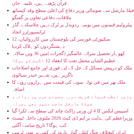
قرآن پڑھتے ہیں، علیمہ خان
فیلڈ مارشل سے صومالی وزیر دفاع کی اعلیٰ سطح وفد کیساتھ
ملاقات، دفاعی تعاون پر گفتگو
پیٹرولیم قیمتوں میں یومیہ ردوبدل پر ٹرک نہیں چلاسکتے، گڈز
ٹرانسپورٹرز اتحاد
سکیورٹی فورسز کی بلوچستان میں کارروائیاں، 12
دہشتگردوں کو ہلاک کردیا
کھوہار تحصیل سرائے عالمگیر (گجرات )میں 36 ویں سالانہ
عظیم الشان محفل نعت کا انعقاد 12 اگست کو ہوگا
ملک کو درپیش مسائل کے حل کے لیے فوری اور جامع اصلاحات
ناگزیر ہیں، شہیر حیدر سیالوی
ملک بھر میں فی تولہ سونے کی قیمت میں ہزاروں روپے کا
اضافہ
وزیر اعظم شہباز شریف دورہ سعودی عرب پر روانہ،
فیلڈ مارشل عاصم منیر بھی ہمراہ
اسپیس ایکس کا 4 ٹن وزنی راکٹ چاند کی سطح سے ٹکرا گیا
وزیراعظم کی ہدایت پر ایم ڈی کیٹ 2026 ملتوی، داخلہ ٹیسٹ
کب ہوگا؟ تاریخ سامنے آگئی
ایران کیخلاف جنگ کیلئے گولہ بارود کی کمی پر صدر ٹرمپ