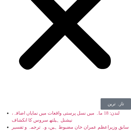
تازہ ترین
لندن: 18 ماہ میں نسل پرستی واقعات میں نمایاں اضافہ،
نیشنل ہیلتھ سروس کا انکشاف
سابق وزیراعظم عمران خان مضبوط ہیں، وہ ترجمہ و تفسیر