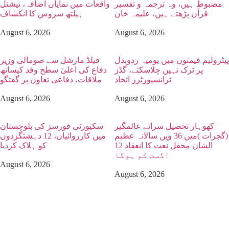
مضبوط ہیں، وہ ترجمہ و تفسیر
واقعات میں نمایاں اضافہ، نیشنل
قرآن پڑھتے ہیں، علیمہ خان
ہیلتھ سروس کا انکشاف
August 6, 2026
August 6, 2026
پیٹرولیم قیمتوں میں یومیہ ردوبدل
فیلڈ مارشل سے صومالی وزیر
پر ٹرک نہیں چلاسکتے، گڈز
دفاع کی اعلیٰ سطح وفد کیساتھ
ٹرانسپورٹرز اتحاد
ملاقات، دفاعی تعاون پر گفتگو
August 6, 2026
August 6, 2026
کھوہار تحصیل سرائے عالمگیر
سکیورٹی فورسز کی بلوچستان
(گجرات )میں 36 ویں سالانہ عظیم
میں کارروائیاں، 12 دہشتگردوں
الشان محفل نعت کا انعقاد 12
کو ہلاک کردیا
اگست کو ہوگا
August 6, 2026
August 6, 2026