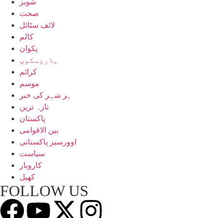
شوبز
صحت
لائف سٹائل
کالم
پکوان
ہاروسکوپ
کرائم
موسم
ہر شہر کی خبر
تازہ ترین
پاکستان
بین الاقوامی
اوورسیز پاکستانی
سیاست
کاروبار
کھیل
FOLLOW US