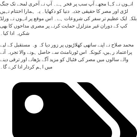
انہوں نے کہا مجھے آپ سب پر فخر ہے۔ آپ نے آخری لمحے تک جنگ
لڑی اور مصر کا حقیقی جذبہ دنیا کو دکھایا۔ یہ ہمارا اختتام نہیں
بلکہ ایک عظیم تر سفر کی شروعات ہے۔ اس موقع پر انہوں نے ورلڈ
کپ کے دوران غیر متزلزل حمایت کرنے پر مصری مداحوں کا بھی
شکریہ ادا کیا۔
محمد صلاح نے اپنے ساتھی کھلاڑیوں پر زور دیا کہ وہ مستقبل کے لیے
پراعتماد رہیں، کیونکہ اس ٹورنامنٹ سے حاصل ہونے والا تجربہ آنے
والے سالوں میں مصر کی فٹبال کو مزید آگے بڑھانے اور ترقی دینے
میں اہم کردار ادا کرے گا۔