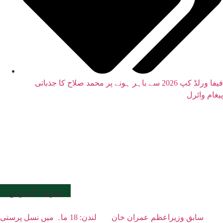
فیفا ورلڈ کپ 2026 سے باہر ہونے پر محمد صلاح کا جذباتی
پیغام وائرل
مزید خبریں
سابق وزیراعظم عمران خان
لندن: 18 ماہ میں نسل پرستی