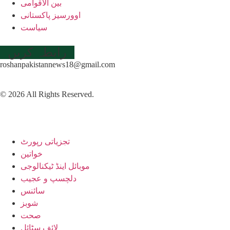
بین الاقوامی
اوورسیز پاکستانی
سیاست
رابطہ کریں
roshanpakistannews18@gmail.com
© 2026 All Rights Reserved.
تجزیاتی رپورٹ
خواتین
موبائل اینڈ ٹیکنالوجی
دلچسپ و عجیب
سائنس
شوبز
صحت
لائف سٹائل