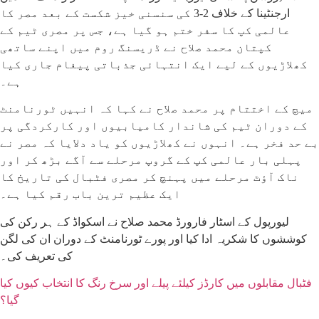
ارجنٹینا کے خلاف 2-3 کی سنسنی خیز شکست کے بعد مصر کا
عالمی کپ کا سفر ختم ہو گیا ہے، جس پر مصری ٹیم کے
کپتان محمد صلاح نے ڈریسنگ روم میں اپنے ساتھی
کھلاڑیوں کے لیے ایک انتہائی جذباتی پیغام جاری کیا
ہے۔
میچ کے اختتام پر محمد صلاح نے کہا کہ انہیں ٹورنامنٹ
کے دوران ٹیم کی شاندار کامیابیوں اور کارکردگی پر
بے حد فخر ہے۔ انہوں نے کھلاڑیوں کو یاد دلایا کہ مصر نے
پہلی بار عالمی کپ کے گروپ مرحلے سے آگے بڑھ کر اور
ناک آؤٹ مرحلے میں پہنچ کر مصری فٹبال کی تاریخ کا
ایک عظیم ترین باب رقم کیا ہے۔
لیورپول کے اسٹار فارورڈ محمد صلاح نے اسکواڈ کے ہر رکن کی
کوششوں کا شکریہ ادا کیا اور پورے ٹورنامنٹ کے دوران ان کی لگن
کی تعریف کی۔
فٹبال مقابلوں میں کارڈز کیلئے پیلے اور سرخ رنگ کا انتخاب کیوں کیا
گیا؟