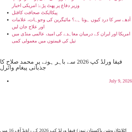
وزیر دفاع پر پھٹ پڑے: امریکی اخبار
پیکاایکٹ صحافت کاقتل
آدھے سر کا درد کیوں ہوتا ہے؟ مائیگرین کی وجوہات، علامات
اور علاج جان لیں
امریکا اور ایران کے درمیان معاہدے کی امید، عالمی منڈی میں
تیل کی قیمتوں میں معمولی کمی
فیفا ورلڈ کپ 2026 سے باہر ہونے پر محمد صلاح کا
جذباتی پیغام وائرل
July 9, 2026
اٹلانٹا(روشن پاکستان نیوز) فیفا ورلڈ کپ 2026 کے راؤنڈ آف 16 میں