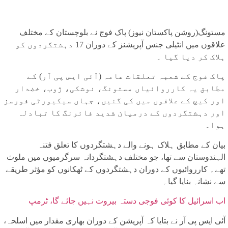
مستونگ(روشن پاکستان نیوز) پاک فوج نے بلوچستان کے مختلف
علاقوں میں انٹیلی جنس آپریشنز کے دوران 17 دہشتگردوں کو
ہلاک کر دیا گیا ۔
پاک فوج کے شعبہ تعلقات عامہ (آئی ایس پی آر) کے
مطابق یہ کارروائیاں مستونگ، نوشکی، ژوب، خضدار
اور کیچ کے علاقوں میں کی گئیں، جہاں سیکیورٹی فورسز
اور دہشتگردوں کے درمیان شدید فائرنگ کا تبادلہ
ہوا۔
بیان کے مطابق ہلاک ہونے والے دہشتگردوں کا تعلق فتنہ
الہندوستان سے تھا، جو مختلف دہشتگردانہ سرگرمیوں میں ملوث
تھے۔ کارروائیوں کے دوران دہشتگردوں کے ٹھکانوں کو مؤثر طریقے
سے نشانہ بنایا گیا۔
اب اسرائیل کا کوئی فوجی دستہ بیروت نہیں جائے گا، ٹرمپ
آئی ایس پی آر نے بتایا کہ آپریشن کے دوران بھاری مقدار میں اسلحہ،