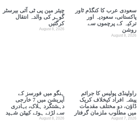
سعودی عرب کا کنگڈم ٹاور
چیئر مین پی ٹی آئی بیرسٹر
پاکستانی، سعودیہ اور
گوہر کی والدہ انتقال
ترکیہ کے پرچموں سے
کرگئیں
روشن
August 8, 2026
August 8, 2026
راولپنڈی پولیس کا جرائم
ہنگو میں فورسز کے
پیشہ افراد کیخلاف کریک
آپریشن میں 7 خارجی
ڈاؤن، دو مختلف مقدمات
دہشتگرد ہلاک، بہادری
میں مطلوب ملزمان گرفتار
سے لڑتے ہوئے کیپٹن شہید
August 8, 2026
August 7, 2026