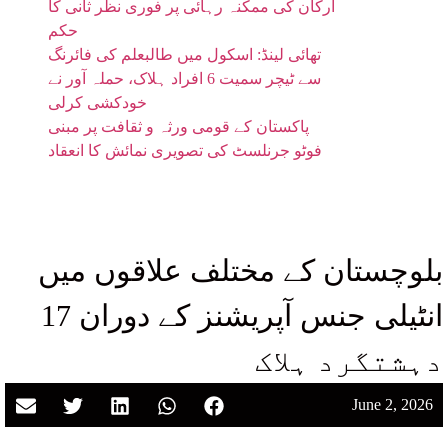
ارکان کی ممکنہ رہائی پر فوری نظر ثانی کا
حکم
تھائی لینڈ: اسکول میں طالبعلم کی فائرنگ
سے ٹیچر سمیت 6 افراد ہلاک، حملہ آور نے
خودکشی کرلی
پاکستان کے قومی ورثہ و ثقافت پر مبنی
فوٹو جرنلسٹ کی تصویری نمائش کا انعقاد
بلوچستان کے مختلف علاقوں میں
انٹیلی جنس آپریشنز کے دوران 17
دہشتگرد ہلاک
June 2, 2026