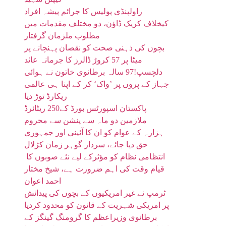
راولپنڈی پولیس کا جرائم پیشہ افراد
کیخلاف کریک ڈاؤن، دو مختلف مقدمات میں
مطلوب ملزمان گرفتار
بچوں کی ذہنی صحت کو نقصان پہنچانے پر
میٹا پر 57 کروڑ ڈالرز کا جرمانہ عائد
دلچسپ!97 سالہ برطانوی خاتون نے ہوائی
جہاز کے پروں پر ’واک‘ کر کے اپنا ہی عالمی
ریکارڈ توڑ دیا
پاکستان اسپورٹس بورڈ کے250 ریٹائرڈ
ملازمین دو ماہ سے پنشن سے محروم
ہزارہ کے عوام کو ان کا آئینی اور جمہوری
حق دیا جائے، سردار گوہر زمان کڑلال
انتظامی نظام کو مؤثرکے لیے نئے صوبوں کا
قیام وقت کی اہم ضرورت ہے، شیخ مختار
احمد اعوان
ٹرمپ نے غیر امریکیوں کے بچوں کی پیدائش
پر امریکی شہریت کے قانون کو محدود کردیا
برطانوی وزیراعظم کا گرومنگ گینگز کے