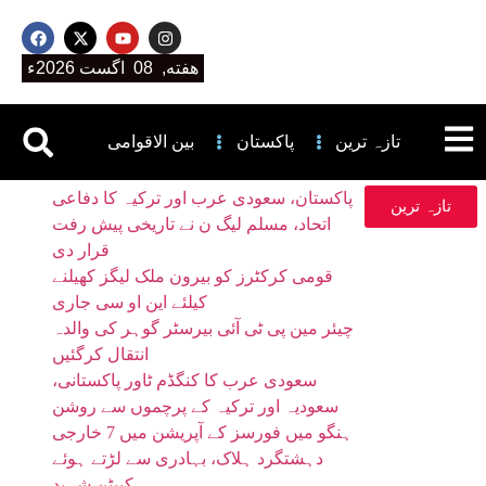
هفته, 08 اگست 2026ء
تازہ ترین
پاکستان
بین الاقوامی
پاکستان، سعودی عرب اور ترکیہ کا دفاعی
تازہ ترین
اتحاد، مسلم لیگ ن نے تاریخی پیش رفت
قرار دی
قومی کرکٹرز کو بیرون ملک لیگز کھیلنے
کیلئے این او سی جاری
چیئر مین پی ٹی آئی بیرسٹر گوہر کی والدہ
انتقال کرگئیں
سعودی عرب کا کنگڈم ٹاور پاکستانی،
سعودیہ اور ترکیہ کے پرچموں سے روشن
ہنگو میں فورسز کے آپریشن میں 7 خارجی
دہشتگرد ہلاک، بہادری سے لڑتے ہوئے
کیپٹن شہید