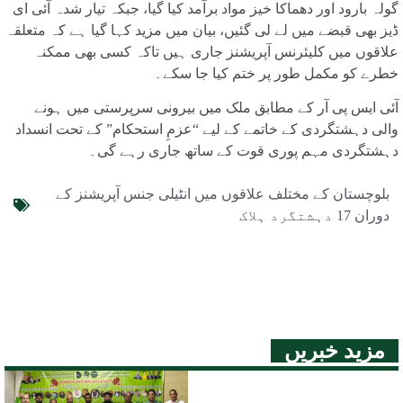
گولہ بارود اور دھماکا خیز مواد برآمد کیا گیا، جبکہ تیار شدہ آئی ای
ڈیز بھی قبضے میں لے لی گئیں، بیان میں مزید کہا گیا ہے کہ متعلقہ
علاقوں میں کلیئرنس آپریشنز جاری ہیں تاکہ کسی بھی ممکنہ
خطرے کو مکمل طور پر ختم کیا جا سکے۔
آئی ایس پی آر کے مطابق ملک میں بیرونی سرپرستی میں ہونے
والی دہشتگردی کے خاتمے کے لیے “عزمِ استحکام” کے تحت انسداد
دہشتگردی مہم پوری قوت کے ساتھ جاری رہے گی۔
بلوچستان کے مختلف علاقوں میں انٹیلی جنس آپریشنز کے
دوران 17 دہشتگرد ہلاک
مزید خبریں