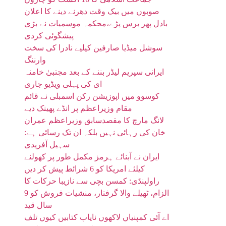
صوبوں میں بیک وقت دھرنے دینے کا اعلان
بادل پھر برس پڑے،محکمہ موسمیات نے بڑی
پیشگوئی کردی
سوشل میڈیا صارفین کیلیے نادرا کی سخت
وارننگ
ایرانی سپریم لیڈر بننے کے بعد مجتبیٰ خامنہ
ای کی پہلی ویڈیو جاری
کوسوو میں اپوزیشن رکن اسمبلی نے قائم
مقام وزیراعظم پر انڈے پھینک دیے
لانگ مارچ کا مقصدسابق وزیراعظم عمران
خان کی رہائی نہیں بلکہ ان تک رسائی ہے:
سہیل آفریدی
ایران نے آبنائے ہرمز مکمل طور پر کھولنے
کیلئے امریکا کو 6 شرائط پیش کر دیں
راولپنڈی: کمسن بچی سے نازیبا حرکات کا
الزام، ٹھیلے والا گرفتار، منشیات فروش کو 9
سال قید
اے آئی کمپنیاں لاکھوں نایاب کتابیں کیوں تلف