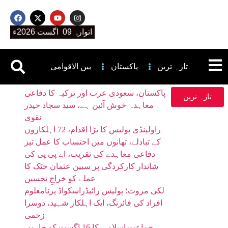
اتوار, 09 اگست 2026ء
تازہ ترین
پاکستان
بین الاقوامی
پاکستان، سعودی عرب اور ترکیہ کا دفاعی
تازہ ترین
معاہدہ خوش آئین ہے، سید سجاد حیدر
نقوی
راولپنڈی پولیس کا بڑا اقدام، 72 اہلکاروں
کے تبادلے، تھانوں میں احتساب کا عمل تیز
دفاعی معاہدے کی تقریب، اے پی پی کی
شاندار کارکردگی پر سبین عثمان خٹک کا
عملے کو خراجِ تحسین
لکی مروت؛ پولیس رائیڈراسکواڈ پرنامعلوم
افراد کی فائرنگ، ایک اہلکار شہید، دوسرا
زخمی
جماعت اسلامی کا 16 اگست کو چاروں