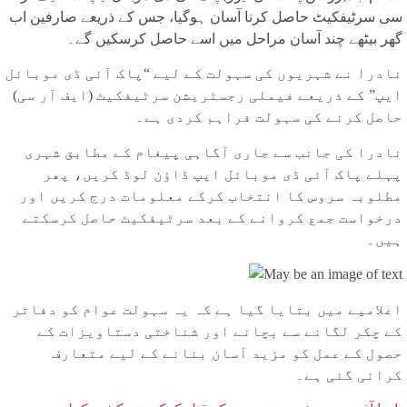
سی سرٹیفکیٹ حاصل کرنا آسان ہوگیا، جس کے ذریعے صارفین اب
گھر بیٹھے چند آسان مراحل میں اسے حاصل کرسکیں گے۔
نادرا نے شہریوں کی سہولت کے لیے “پاک آئی ڈی موبائل
ایپ” کے ذریعے فیملی رجسٹریشن سرٹیفکیٹ (ایف آر سی)
حاصل کرنے کی سہولت فراہم کردی ہے۔
نادرا کی جانب سے جاری آگاہی پیغام کے مطابق شہری
پہلے پاک آئی ڈی موبائل ایپ ڈاؤن لوڈ کریں، پھر
مطلوبہ سروس کا انتخاب کرکے معلومات درج کریں اور
درخواست جمع کروانے کے بعد سرٹیفکیٹ حاصل کرسکتے
ہیں۔
اعلامیے میں بتایا گیا ہے کہ یہ سہولت عوام کو دفاتر
کے چکر لگانے سے بچانے اور شناختی دستاویزات کے
حصول کے عمل کو مزید آسان بنانے کے لیے متعارف
کرائی گئی ہے۔