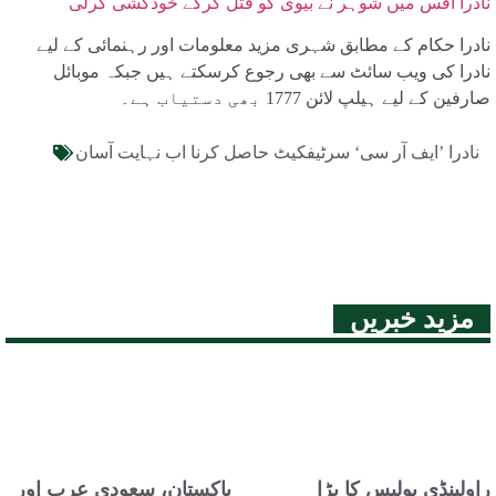
نادرا آفس میں شوہر نے بیوی کو قتل کرکے خودکشی کرلی
نادرا حکام کے مطابق شہری مزید معلومات اور رہنمائی کے لیے
نادرا کی ویب سائٹ سے بھی رجوع کرسکتے ہیں جبکہ موبائل
صارفین کے لیے ہیلپ لائن 1777 بھی دستیاب ہے۔
نادرا ’ایف آر سی‘ سرٹیفکیٹ حاصل کرنا اب نہایت آسان
مزید خبریں
راولپنڈی پولیس کا بڑا
پاکستان، سعودی عرب اور