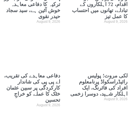
اقدام، 72 اہلکاروں کے
ترکیہ کا دفاعی معاہدہ
تبادلے، تھانوں میں احتساب
خوش آئین ہے، سید سجاد
کا عمل تیز
حیدر نقوی
August 9, 2026
August 9, 2026
لکی مروت؛ پولیس
دفاعی معاہدے کی تقریب،
رائیڈراسکواڈ پرنامعلوم
اے پی پی کی شاندار
افراد کی فائرنگ، ایک
کارکردگی پر سبین عثمان
اہلکار شہید، دوسرا زخمی
خٹک کا عملے کو خراجِ
August 9, 2026
تحسین
August 9, 2026