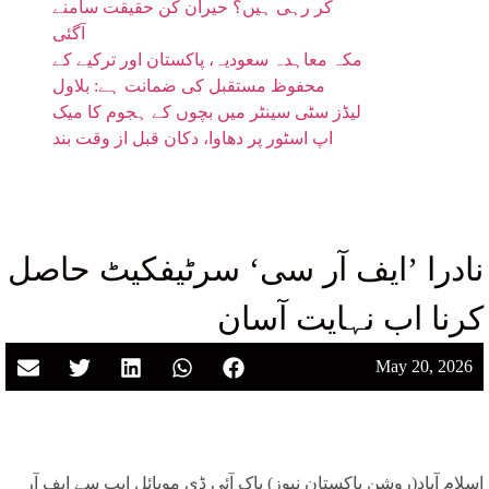
کر رہی ہیں؟ حیران کن حقیقت سامنے
آگئی
مکہ معاہدہ سعودیہ، پاکستان اور ترکیے کے
محفوظ مستقبل کی ضمانت ہے: بلاول
لیڈز سٹی سینٹر میں بچوں کے ہجوم کا میک
اپ اسٹور پر دھاوا، دکان قبل از وقت بند
نادرا ’ایف آر سی‘ سرٹیفکیٹ حاصل
کرنا اب نہایت آسان
May 20, 2026
اسلام آباد(روشن پاکستان نیوز) پاک آئی ڈی موبائل ایپ سے ایف آر