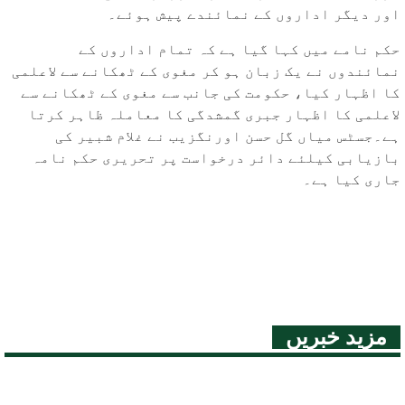
اور دیگر اداروں کے نمائندے پیش ہوئے۔
حکم نامے میں کہا گیا ہے کہ تمام اداروں کے
نمائندوں نے یک زبان ہو کر مغوی کے ٹھکانے سے لاعلمی
کا اظہار کیا، حکومت کی جانب سے مغوی کے ٹھکانے سے
لاعلمی کا اظہار جبری گمشدگی کا معاملہ ظاہر کرتا
ہے۔جسٹس میاں گل حسن اورنگزیب نے غلام شبیر کی
بازیابی کیلئے دائر درخواست پر تحریری حکم نامہ
جاری کیا ہے۔
مزید خبریں