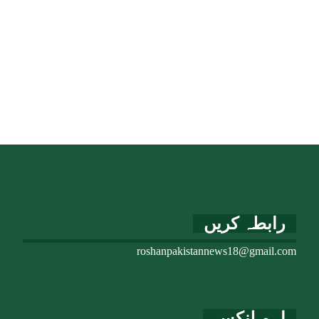
رابطہ کریں
roshanpakistannews18@gmail.com
اہم لنکس