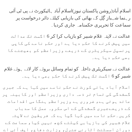
اسلام آباد(روشن پاکستان نیوز)اسلام آباد ہائیکورٹ نے پی ٹی آئی
رہنما شہباز گِل کے بھائی کی بازیابی کیلئے دائر درخواست پر
سماعت کا تحریری حکمنامہ جاری کردیا۔
عدالت نے لاپتہ غلام شبیر کو بازیاب کرا کر 6 اگست تک عدالت
میں پیش کرنے کا حکم دیا ہے اور حکم نامے کی کاپی
پرنسپل سیکریٹری کے ذریعے وزیراعظم کو بھیجنے کا
بھی حکم دیا ہے۔
عدالت نے سیکریٹری داخلہ کو تمام وسائل بروئے کار لاتے ہوئے غلام
شبیر کو 6 اگست تک پیش کرنے کا حکم بھی دیا ہے۔
اسلام آباد ہائی کورٹ نے حکم نامے میں کہا ہے کہ جبری
گمشدگی کی تمام تر ذمہ داری وزیراعظم اور کابینہ پر
عائد ہوتی ہے، ضروری ہے وزیراعظم ہنگامی اقدامات
کے ذریعےجبری گمشدگی کے اس مکروہ عمل کا سدباب
کریں۔حکم نامے میں کہا گیا ہے کہ فریقین نے لاپتہ
غلام شبیر کی بازیابی کیلئے کچھ نہیں کیا، سماعت کے
دوران اسسٹنٹ اٹارنی جنرل، وزارت دفاع، ایف آئی اے