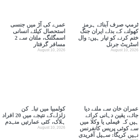
ٹرمپ صرف آبنائے ہرمز
عمرے کی آڑ میں جنسی
کھولنے کے بدلے ایران جنگ
استحصال کیلئے انسانی
ختم کرنے کو تیار ہیں: وال
اسمگلنگ، ملتان سے 2
اسٹریٹ جرنل
مسافر گرفتار
August 10, 2026
August 10, 2026
عمران خان سے ملنے دیا
کولمبیا میں تباہ کن
جائے، یقین دہانی کراتے
زلزلےکے نتیجے میں 20 افراد
ہیں کہ فیملی یا وکلا میں
ہلاک، کئی عمارتیں منہدم
سے کوئی پریس کانفرنس
August 10, 2026
نہیں کریگا: سہیل آفریدی