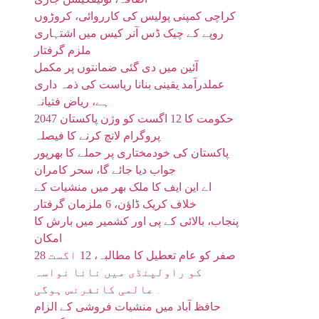
کراچی کمپنی پولیس کی کارروائی، کروڑوں
روپے کے چیک ڈس آنر کیس میں اشتہاری
ملزم گرفتار
آئین میں دی گئی ضمانتوں پر مکمل
عملدرآمد یقینی بنانا ریاست کی ذمہ داری
ہے، ریاض فتیانہ
حکومت کا 12 اگست کو وژن پاکستان 2047
پروگرام لانچ کرنے کا فیصلہ
پاکستان کی خودمختاری پر حملے کا بھرپور
جواب دیا جائے گا، سحر کامران
اے این ایف کا ملک بھر میں منشیات کے
خلاف کریک ڈاؤن، 6 ملزمان گرفتار
پنجاب، بالائی کے پی اور کشمیر میں بارش کا
امکان
28 صفر کو عام تعطیل کا مطالبہ، 12 اگست
کو راولپنڈی میں نانا نواسہ
عالمی کانفرنس ہوگی
حافظ آباد میں منشیات فروشی کے الزام