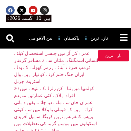
پیر, 10 اگست 2026ء
تازہ ترین
پاکستان
بین الاقوامی
عمرے کی آڑ میں جنسی استحصال کیلئے
تازہ ترین
انسانی اسمگلنگ، ملتان سے 2 مسافر گرفتار
ٹرمپ صرف آبنائے ہرمز کھولنے کے بدلے
ایران جنگ ختم کرنے کو تیار ہیں: وال
اسٹریٹ جرنل
کولمبیا میں تباہ کن زلزلےکے نتیجے میں 20
افراد ہلاک، کئی عمارتیں منہدم
عمران خان سے ملنے دیا جائے، یقین دہانی
کراتے ہیں کہ فیملی یا وکلا میں سے کوئی
پریس کانفرنس نہیں کریگا: سہیل آفریدی
اسکولوں میں موسم گرما کی تعطیلات میں
اضافہ، نوٹیفکیشن جاری