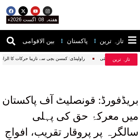
هفته, 08 اگست 2026ء
تازہ ترین
پاکستان
بین الاقوامی
یران کن حقیقت سامنے آگئی
راولپنڈی: کمسن بچی سے نازیبا حرکات کا الزام،
تازہ ترین
بریڈفورڈ: قونصلیٹ آف پاکستان
میں معرکۂ حق کی پہلی
سالگرہ پر پروقار تقریب، افواجِ