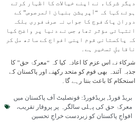
دیگر شرکاء نے اپنے خیالات کا اظہار کرتے
ہوئے کہا کہ “آپریشن بنیان المرصوص” کے
دوران پاک فوج کا جواب نہ صرف فوری بلکہ
انتہائی مؤثر تھا، جس نے دنیا پر واضح کیا
کہ پاکستانی قوم اپنی افواج کے ساتھ مل کر
ناقابلِ تسخیر ہے۔
شرکاء نے اس عزم کا اعادہ کیا کہ “معرکۂ حق” کا
جذبہ آئندہ بھی قوم کو متحد رکھنے اور پاکستان کے
استحکام کا باعث بنتا رہے گا۔
بریڈ فورڈ
,
بریڈفورڈ: قونصلیٹ آف پاکستان میں
معرکۂ حق کی پہلی سالگرہ پر پروقار تقریب،
افواجِ پاکستان کو زبردست خراجِ تحسین