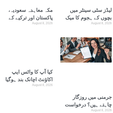
لیڈز سٹی سینٹر میں
مکہ معاہدہ سعودیہ،
بچوں کے ہجوم کا میک
پاکستان اور ترکیے کے
August 8, 2026
August 8, 2026
اپ اسٹور پر دھاوا، دکان
محفوظ مستقبل کی
قبل از وقت بند
ضمانت ہے: بلاول
کیا آپ کا واٹس ایپ
اکاؤنٹ اچانک بند ہوگیا
August 8, 2026
ہے؟ تو اس کی وجہ جان
لیں
جرمنی میں روزگار
چاہتے ہیں؟ درخواست
August 8, 2026
فوری جمع کروائیں