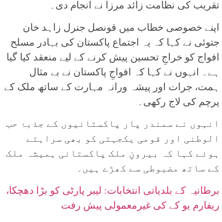
تقریب کی نظامت زائد مرزا نے انجام دی۔
اپنے خصوصی خطاب میں قونصل جنرل زاہد خان
جتوئی نے کہا کہ یہ اجتماع پاکستان کی بہادر مسلح
افواج کو خراجِ تحسین پیش کرنے کے لیے منعقد کیا گیا
ہے۔ انہوں نے کہا کہ افواجِ پاکستان نے بے مثال
ہمت، جرات اور پیشہ ورانہ مہارت کے ساتھ ملک کے
پرچم کی لاج رکھی۔
انہوں نے سمندر پار پاکستانیوں کے جذبۂ حب
الوطنی اور قومی یکجہتی کو بھی سراہتے
ہوئے کہا کہ بیرونِ ملک پاکستانی ہمیشہ ملک
کے ساتھ مضبوطی سے کھڑے ہیں۔
برطانیہ کے بلدیاتی انتخابات: لیبر پارٹی کو بڑا دھچکا،
ریفارم یو کے کی غیرمعمولی پیش رفت