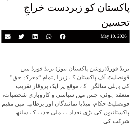
پاکستان کو زبردست خراجِ
تحسین
May 10, 2026
بریڈ فورڈ(روشن پاکستان نیوز) بریڈ فورڈ میں
قونصلیٹ آف پاکستان کے زیر اہتمام “معرکۂ حق”
کی پہلی سالگرہ کے موقع پر ایک پروقار تقریب
منعقد ہوئی، جس میں سیاسی و کاروباری شخصیات،
قونصلیٹ حکام، میڈیا نمائندگان اور برطانیہ میں مقیم
پاکستانیوں کی بڑی تعداد نے ملی جذبے کے ساتھ
شرکت کی۔