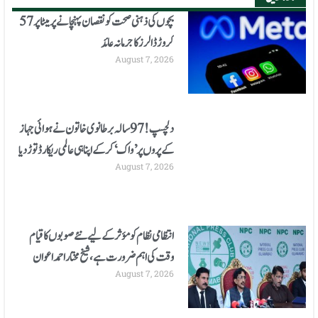
بچوں کی ذہنی صحت کو نقصان پہنچانے پر میٹا پر 57
کروڑ ڈالرز کا جرمانہ عائد
August 7, 2026
دلچسپ!97 سالہ برطانوی خاتون نے ہوائی جہاز
کے پروں پر ’واک‘ کر کے اپنا ہی عالمی ریکارڈ توڑ دیا
August 7, 2026
انتظامی نظام کو مؤثرکے لیے نئے صوبوں کا قیام
وقت کی اہم ضرورت ہے، شیخ مختار احمد اعوان
August 7, 2026