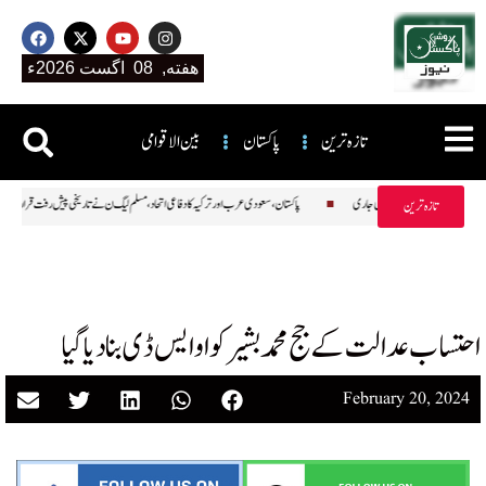
هفته, 08 اگست 2026ء
تازہ ترین
پاکستان
بین الاقوامی
ٹرز کو بیرون ملک لیگز کھیلنے کیلئے این او سی جاری
پاکستان، سعودی عرب اور ترکیہ کا دفاعی اتحاد، مسلم لیگ ن نے تاریخی پیش رفت ق
تازہ ترین
احتساب عدالت کے جج محمد بشیر کو او ایس ڈی بنا دیا گیا
February 20, 2024