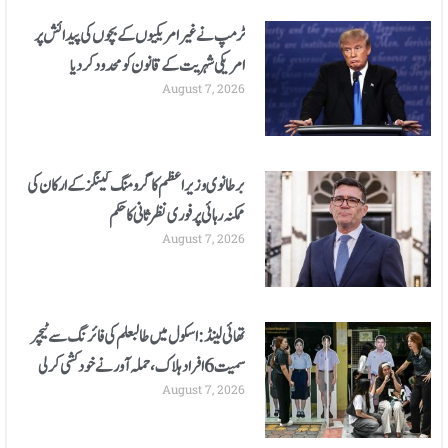
ٹرمپ نے غیر امریکیوں کے بچوں کی پیدائش پر
امریکی شہریت کے قانون کو محدود کردیا
August 7, 2026
برطانوی وزیراعظم کا گرومنگ گینگز کے ارکان کی
ممکنہ رہائی پر فوری نظر ثانی کا حکم
August 7, 2026
تھائی لینڈ: اسکول میں طالبعلم کی فائرنگ سے ٹیچر
سمیت 6 افراد ہلاک، حملہ آور نے خودکشی کرلی
August 7, 2026