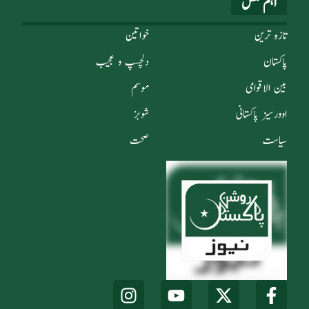
اہم لنکس
تازہ ترین
خواتین
پاکستان
دلچسپ و عجیب
بین الاقوامی
موسم
اوورسیز پاکستانی
شوبز
سیاست
صحت